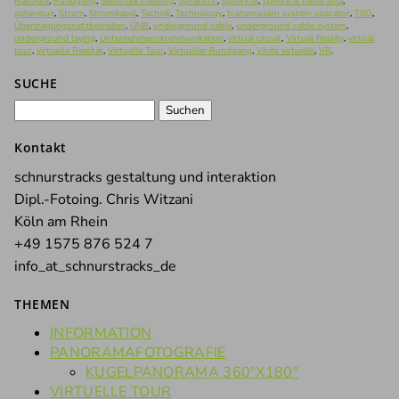
Raesfeld
,
Rundgang
,
Selbstdarstellung
,
sphärisch
,
spherical
,
spherical panorama
,
spherique
,
Strom
,
Stromkabel
,
Technik
,
Technology
,
transmission system operator
,
TSO
,
Übertragungsnetzbetreiber
,
ÜNB
,
underground cable
,
underground cable system
,
underground laying
,
Unternehmenskommunikation
,
virtual circuit
,
Virtual Reality
,
virtual
tour
,
virtuelle Realität
,
Virtuelle Tour
,
Virtueller Rundgang
,
Visite virtuelle
,
VR
.
SUCHE
Suchen
nach:
Kontakt
schnurstracks gestaltung und interaktion
Dipl.-Fotoing. Chris Witzani
Köln am Rhein
+49 1575 876 524 7
info_at_schnurstracks_de
THEMEN
INFORMATION
PANORAMAFOTOGRAFIE
KUGELPANORAMA 360°X180°
VIRTUELLE TOUR