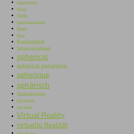
panoramique
Planet
Politik
Reichstagsgebäude
Rhein
Rhine
Rundumblick
Sehenswürdigkeit
spherical
spherical panorama
spherique
sphärisch
Stadtpanorama
tiny planet
tiny world
Virtual Reality
virtuelle Realität
Virtuelle Tour