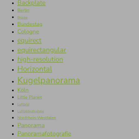
Backplate
Berlin
Brücke
Bundestag
Cologne
equirect
equirectangular
high-resolution
Horizontal
Kugelpanorama
Köln
Little Planet
Luftbild
Luftbildaufnahme
Nordrhein-Westfalen
Panorama
Panoramafotografie