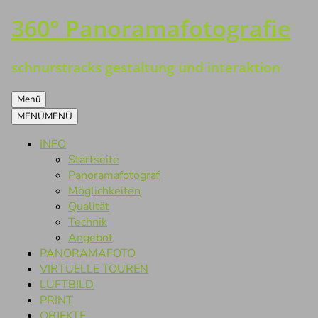
360° Panoramafotografie
Zum
Inhalt
springen
schnurstracks gestaltung und interaktion
Menü
MENÜ
MENÜ
INFO
Startseite
Panoramafotograf
Möglichkeiten
Qualität
Technik
Angebot
PANORAMAFOTO
VIRTUELLE TOUREN
LUFTBILD
PRINT
OBJEKTE