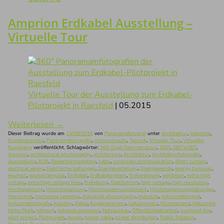
Amprion Erdkabel Ausstellung –
Virtuelle Tour
Virtuelle Tour der Ausstellung zum Erdkabel-
Pilotprojekt in Raesfeld
| 05.2015
Weiterlesen
→
Dieser Beitrag wurde am
14/09/2015
von
Panoramafotograf
unter
Architektur
,
Industrie
,
Kugelpanorama
,
Panoramafotografie
,
schnurstracks
,
Technik
,
Virtuelle Tour
,
Virtueller
Rundgang
veröffentlicht. Schlagwörter:
360-Grad-Panoramatour
,
360°
,
360°x180°
,
Amprion
,
architectural photography
,
architecture
,
Architektur
,
Architekturfotografie
,
Ausstellung
,
B2B
,
Bewerbermarketing
,
cable
,
corporate communication
,
direct current
,
electrical wiring
,
Elektrische Leitungen
,
Energieverteilung
,
Energiewende
,
energy turnover
,
equirect
,
equirectangular
,
Erdkabel
,
Erdkabelsystem
,
Erdverlegung
,
exhibition
,
extra-high
voltage
,
extra-high voltage lines
,
Freileitung
,
Gleichstrom
,
high voltage
,
high-resolution
,
Hochspannung
,
Höchstspannung
,
Höchstspannungsbereich
,
Höchstspannungsleitungen
,
Horizontal
,
Immersive Learning
,
Industrial photography
,
Industrie
,
Industriefotograf
,
Industriefotografie
,
industry
,
Kabel
,
Kugelpanorama
,
Leitungsnetz
,
Münsterland
,
Naturpark
Hohe Mark
,
network
,
network extension
,
Netzausbau
,
Öffentlichkeitsarbeit
,
overhead line
,
pilot project
,
Pilotprojekt
,
power
,
power cable
,
power distribution
,
Public Relation
,