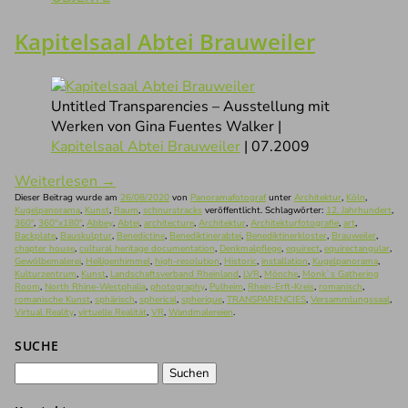
Kapitelsaal Abtei Brauweiler
Untitled Transparencies – Ausstellung mit
Werken von Gina Fuentes Walker |
Kapitelsaal Abtei Brauweiler
| 07.2009
Weiterlesen
→
Dieser Beitrag wurde am
26/08/2020
von
Panoramafotograf
unter
Architektur
,
Köln
,
Kugelpanorama
,
Kunst
,
Raum
,
schnurstracks
veröffentlicht. Schlagwörter:
12. Jahrhundert
,
360°
,
360°x180°
,
Abbey
,
Abtei
,
architecture
,
Architektur
,
Architekturfotografie
,
art
,
Backplate
,
Bauskulptur
,
Benedictine
,
Benediktinerabtei
,
Benediktinerkloster
,
Brauweiler
,
chapter house
,
cultural heritage documentation
,
Denkmalpflege
,
equirect
,
equirectangular
,
Gewölbemalerei
,
Heiligenhimmel
,
high-resolution
,
Historic
,
installation
,
Kugelpanorama
,
Kulturzentrum
,
Kunst
,
Landschaftsverband Rheinland
,
LVR
,
Mönche
,
Monk`s Gathering
Room
,
North Rhine-Westphalia
,
photography
,
Pulheim
,
Rhein-Erft-Kreis
,
romanisch
,
romanische Kunst
,
sphärisch
,
spherical
,
spherique
,
TRANSPARENCIES
,
Versammlungssaal
,
Virtual Reality
,
virtuelle Realität
,
VR
,
Wandmalereien
.
SUCHE
Suchen
nach: