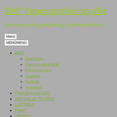
360° Panoramafotografie
Zum
Inhalt
springen
schnurstracks gestaltung und interaktion
Menü
MENÜ
MENÜ
INFO
Startseite
Panoramafotograf
Möglichkeiten
Qualität
Technik
Angebot
PANORAMAFOTO
VIRTUELLE TOUREN
LUFTBILD
PRINT
OBJEKTE