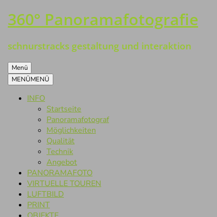
360° Panoramafotografie
Zum
Inhalt
springen
schnurstracks gestaltung und interaktion
Menü
MENÜ
MENÜ
INFO
Startseite
Panoramafotograf
Möglichkeiten
Qualität
Technik
Angebot
PANORAMAFOTO
VIRTUELLE TOUREN
LUFTBILD
PRINT
OBJEKTE