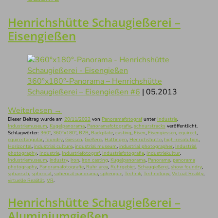
Henrichshütte Schaugießerei –
Eisengießen
360°x180°-Panorama – Henrichshütte
Schaugießerei – Eisengießen #6
| 05.2013
Weiterlesen
→
Dieser Beitrag wurde am
20/11/2022
von
Panoramafotograf
unter
Industrie
,
Industriemuseum
,
Kugelpanorama
,
Panoramafotografie
,
schnurstracks
veröffentlicht.
Schlagwörter:
360°
,
360°x180°
,
B2B
,
Backplate
,
casting
,
Eisen
,
Eisengiessen
,
equirect
,
equirectangular
,
foundry
,
Giessen
,
Gießerei
,
Hattingen
,
Henrichshütte
,
high-resolution
,
Horizontal
,
industrial culture
,
industrial museum
,
industrial photographer
,
Industrial
photography
,
Industrie
,
Industriefotograf
,
Industriefotografie
,
Industriekultur
,
Industriemuseum
,
industry
,
iron
,
iron casting
,
Kugelpanorama
,
Panorama
,
panorama
photography
,
Panoramafotografie
,
Ruhr area
,
Ruhrgebiet
,
Schaugießerei
,
show foundry
,
sphärisch
,
spherical
,
spherical panorama
,
spherique
,
Technik
,
Technology
,
Virtual Reality
,
virtuelle Realität
,
VR
.
Henrichshütte Schaugießerei –
Aluminiumgießen