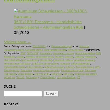
360°x180°-Panorama – Henrichshütte
Schaugießerei – Aluminiumgießen #6b
|
05.2013
Weiterlesen
→
Dieser Beitrag wurde am
20/11/2022
von
Panoramafotograf
unter
Industrie
,
Industriemuseum
,
Kugelpanorama
,
Panoramafotografie
,
schnurstracks
veröffentlicht.
Schlagwörter:
360°
,
360°x180°
,
Aluminium
,
aluminium casting
,
Aluminiumgießen
,
B2B
,
Backplate
,
casting
,
equirect
,
equirectangular
,
foundry
,
Giessen
,
Gießerei
,
Hattingen
,
Henrichshütte
,
high-resolution
,
Horizontal
,
industrial culture
,
industrial museum
,
industrial photographer
,
Industrial photography
,
Industrie
,
Industriefotograf
,
Industriefotografie
,
Industriekultur
,
Industriemuseum
,
industry
,
Kugelpanorama
,
LWL
,
Metallgiessen
,
Panorama
,
panorama photography
,
Panoramafotografie
,
Ruhr area
,
Ruhrgebiet
,
Schaugießerei
,
show foundry
,
sphärisch
,
spherical
,
spherical panorama
,
spherique
,
Technik
,
Technology
,
Virtual Reality
,
virtuelle Realität
,
VR
.
SUCHE
Suchen
nach:
Kontakt