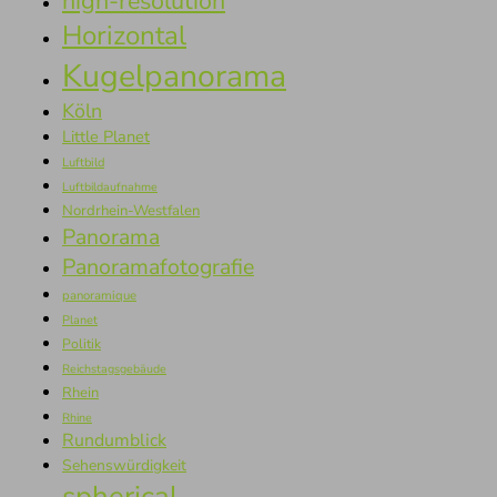
high-resolution
Horizontal
Kugelpanorama
Köln
Little Planet
Luftbild
Luftbildaufnahme
Nordrhein-Westfalen
Panorama
Panoramafotografie
panoramique
Planet
Politik
Reichstagsgebäude
Rhein
Rhine
Rundumblick
Sehenswürdigkeit
spherical