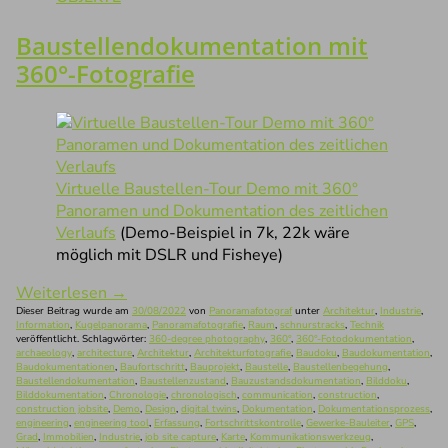
Baustellendokumentation mit
360°-Fotografie
Virtuelle Baustellen-Tour Demo mit 360°
Panoramen und Dokumentation des zeitlichen
Verlaufs
(Demo-Beispiel in 7k, 22k wäre
möglich mit DSLR und Fisheye)
Weiterlesen
→
Dieser Beitrag wurde am
30/08/2022
von
Panoramafotograf
unter
Architektur
,
Industrie
,
Information
,
Kugelpanorama
,
Panoramafotografie
,
Raum
,
schnurstracks
,
Technik
veröffentlicht. Schlagwörter:
360-degree photography
,
360°
,
360°-Fotodokumentation
,
archaeology
,
architecture
,
Architektur
,
Architekturfotografie
,
Baudoku
,
Baudokumentation
,
Baudokumentationen
,
Baufortschritt
,
Bauprojekt
,
Baustelle
,
Baustellenbegehung
,
Baustellendokumentation
,
Baustellenzustand
,
Bauzustandsdokumentation
,
Bilddoku
,
Bilddokumentation
,
Chronologie
,
chronologisch
,
communication
,
construction
,
construction jobsite
,
Demo
,
Design
,
digital twins
,
Dokumentation
,
Dokumentationsprozess
,
engineering
,
engineering tool
,
Erfassung
,
Fortschrittskontrolle
,
Gewerke-Bauleiter
,
GPS
,
Grad
,
Immobilien
,
Industrie
,
job site capture
,
Karte
,
Kommunikationswerkzeug
,