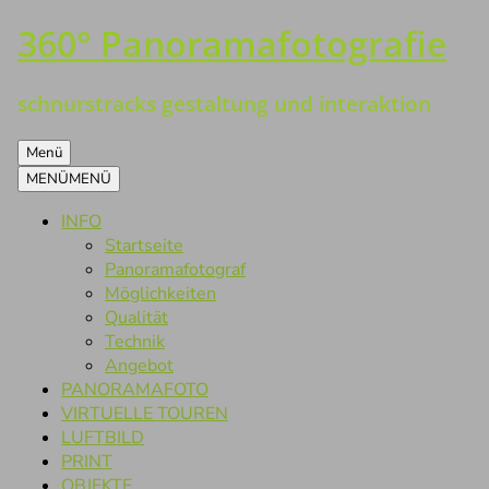
360° Panoramafotografie
Zum
Inhalt
springen
schnurstracks gestaltung und interaktion
Menü
MENÜ
MENÜ
INFO
Startseite
Panoramafotograf
Möglichkeiten
Qualität
Technik
Angebot
PANORAMAFOTO
VIRTUELLE TOUREN
LUFTBILD
PRINT
OBJEKTE