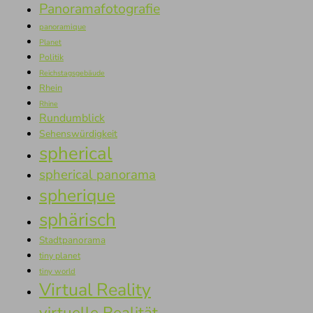
Panoramafotografie
panoramique
Planet
Politik
Reichstagsgebäude
Rhein
Rhine
Rundumblick
Sehenswürdigkeit
spherical
spherical panorama
spherique
sphärisch
Stadtpanorama
tiny planet
tiny world
Virtual Reality
virtuelle Realität