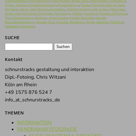
Mängeldetektion
,
manufacturing
,
Photographic digital twins
,
Photographic Engineering
,
Project Tracking
,
Projektbesprechung
,
Projektplanung
,
Review Progress
,
Seite-an-Seite-
Vergleich
,
side by side
,
Site Documentation
,
spherical imaging
,
split screen
,
Splitscreen
,
Street View
,
Technische Fotografie
,
Technology
,
Tiefbau
,
Timelapse
,
Timeline of Progress
,
Tool
,
Überblendung
,
Vergleich
,
virtual jobsite
,
virtuelle Baustelle
,
virtuelle
Baustellenbegehung
,
Virtuelle Tour
,
Virtueller Rundgang
,
Vorher-Nachher
,
Werkzeug
,
Zeitablauf
,
Zeitverlauf
.
SUCHE
Suchen
nach:
Kontakt
schnurstracks gestaltung und interaktion
Dipl.-Fotoing. Chris Witzani
Köln am Rhein
+49 1575 876 524 7
info_at_schnurstracks_de
THEMEN
INFORMATION
PANORAMAFOTOGRAFIE