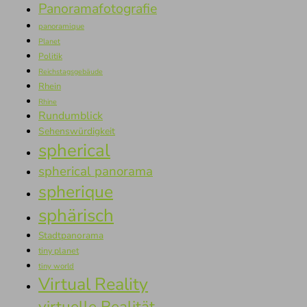
Panoramafotografie
panoramique
Planet
Politik
Reichstagsgebäude
Rhein
Rhine
Rundumblick
Sehenswürdigkeit
spherical
spherical panorama
spherique
sphärisch
Stadtpanorama
tiny planet
tiny world
Virtual Reality
virtuelle Realität