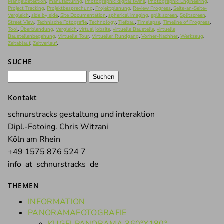
Mängeldetektion
,
manufacturing
,
Photographic digital twins
,
Photographic Engineering
,
Project Tracking
,
Projektbesprechung
,
Projektplanung
,
Review Progress
,
Seite-an-Seite-
Vergleich
,
side by side
,
Site Documentation
,
spherical imaging
,
split screen
,
Splitscreen
,
Street View
,
Technische Fotografie
,
Technology
,
Tiefbau
,
Timelapse
,
Timeline of Progress
,
Tool
,
Überblendung
,
Vergleich
,
virtual jobsite
,
virtuelle Baustelle
,
virtuelle
Baustellenbegehung
,
Virtuelle Tour
,
Virtueller Rundgang
,
Vorher-Nachher
,
Werkzeug
,
Zeitablauf
,
Zeitverlauf
.
SUCHE
Suchen
nach:
Kontakt
schnurstracks gestaltung und interaktion
Dipl.-Fotoing. Chris Witzani
Köln am Rhein
+49 1575 876 524 7
info_at_schnurstracks_de
THEMEN
INFORMATION
PANORAMAFOTOGRAFIE