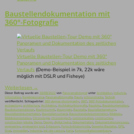
Baustellendokumentation mit
360°-Fotografie
Virtuelle Baustellen-Tour Demo mit 360°
Panoramen und Dokumentation des zeitlichen
Verlaufs
(Demo-Beispiel in 7k, 22k wäre
möglich mit DSLR und Fisheye)
Weiterlesen
→
Dieser Beitrag wurde am
30/08/2022
von
Panoramafotograf
unter
Architektur
,
Industrie
,
Information
,
Kugelpanorama
,
Panoramafotografie
,
Raum
,
schnurstracks
,
Technik
veröffentlicht. Schlagwörter:
360-degree photography
,
360°
,
360°-Fotodokumentation
,
archaeology
,
architecture
,
Architektur
,
Architekturfotografie
,
Baudoku
,
Baudokumentation
,
Baudokumentationen
,
Baufortschritt
,
Bauprojekt
,
Baustelle
,
Baustellenbegehung
,
Baustellendokumentation
,
Baustellenzustand
,
Bauzustandsdokumentation
,
Bilddoku
,
Bilddokumentation
,
Chronologie
,
chronologisch
,
communication
,
construction
,
construction jobsite
,
Demo
,
Design
,
digital twins
,
Dokumentation
,
Dokumentationsprozess
,
engineering
,
engineering tool
,
Erfassung
,
Fortschrittskontrolle
,
Gewerke-Bauleiter
,
GPS
,
Grad
,
Immobilien
,
Industrie
,
job site capture
,
Karte
,
Kommunikationswerkzeug
,