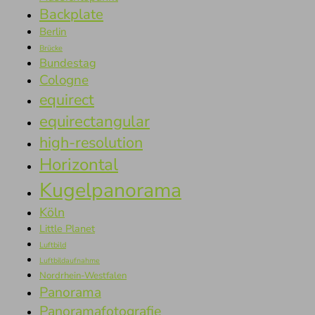
Backplate
Berlin
Brücke
Bundestag
Cologne
equirect
equirectangular
high-resolution
Horizontal
Kugelpanorama
Köln
Little Planet
Luftbild
Luftbildaufnahme
Nordrhein-Westfalen
Panorama
Panoramafotografie