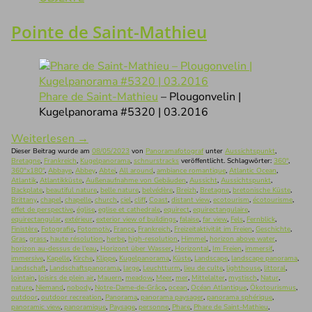
Pointe de Saint-Mathieu
Phare de Saint-Mathieu
– Plougonvelin |
Kugelpanorama #5320 | 03.2016
Weiterlesen
→
Dieser Beitrag wurde am
08/05/2023
von
Panoramafotograf
unter
Aussichtspunkt
,
Bretagne
,
Frankreich
,
Kugelpanorama
,
schnurstracks
veröffentlicht. Schlagwörter:
360°
,
360°x180°
,
Abbaye
,
Abbey
,
Abtei
,
All around
,
ambiance romantique
,
Atlantic Ocean
,
Atlantik
,
Atlantikküste
,
Außenaufnahme von Gebäuden
,
Aussicht
,
Aussichtspunkt
,
Backplate
,
beautiful nature
,
belle nature
,
belvédère
,
Breizh
,
Bretagne
,
bretonische Küste
,
Brittany
,
chapel
,
chapelle
,
church
,
ciel
,
cliff
,
Coast
,
distant view
,
ecotourism
,
écotourisme
,
effet de perspective
,
église
,
eglise et cathedrale
,
equirect
,
equirectangulaire
,
equirectangular
,
extérieur
,
exterior view of buildings
,
falaise
,
far view
,
Fels
,
Fernblick
,
Finistère
,
Fotografie
,
Fotomotiv
,
France
,
Frankreich
,
Freizeitaktivität im Freien
,
Geschichte
,
Gras
,
grass
,
haute résolution
,
herbe
,
high-resolution
,
Himmel
,
horizon above water
,
horizon au-dessus de l'eau
,
Horizont über Wasser
,
Horizontal
,
Im Freien
,
immersif
,
immersive
,
Kapelle
,
Kirche
,
Klippe
,
Kugelpanorama
,
Küste
,
Landscape
,
landscape panorama
,
Landschaft
,
Landschaftspanorama
,
large
,
Leuchtturm
,
lieu de culte
,
lighthouse
,
littoral
,
lointain
,
loisirs de plein air
,
Mauern
,
meadow
,
Meer
,
mer
,
Mittelalter
,
mystisch
,
Natur
,
nature
,
Niemand
,
nobody
,
Notre-Dame-de-Grâce
,
ocean
,
Océan Atlantique
,
Ökotourismus
,
outdoor
,
outdoor recreation
,
Panorama
,
panorama paysager
,
panorama sphérique
,
panoramic view
,
panoramique
,
Paysage
,
personne
,
Phare
,
Phare de Saint-Mathieu
,