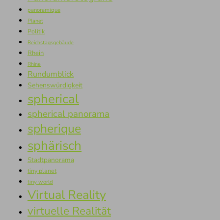
panoramique
Planet
Politik
Reichstagsgebäude
Rhein
Rhine
Rundumblick
Sehenswürdigkeit
spherical
spherical panorama
spherique
sphärisch
Stadtpanorama
tiny planet
tiny world
Virtual Reality
virtuelle Realität