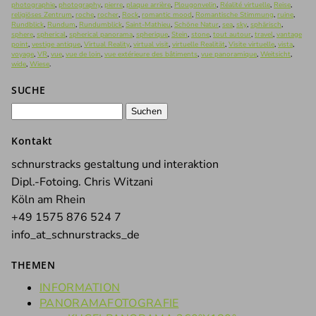
photographie
,
photography
,
pierre
,
plaque arrière
,
Plougonvelin
,
Réalité virtuelle
,
Reise
,
religiöses Zentrum
,
roche
,
rocher
,
Rock
,
romantic mood
,
Romantische Stimmung
,
ruine
,
Rundblick
,
Rundum
,
Rundumblick
,
Saint-Mathieu
,
Schöne Natur
,
sea
,
sky
,
sphärisch
,
sphere
,
spherical
,
spherical panorama
,
spherique
,
Stein
,
stone
,
tout autour
,
travel
,
vantage
point
,
vestige antique
,
Virtual Reality
,
virtual visit
,
virtuelle Realität
,
Visite virtuelle
,
vista
,
voyage
,
VR
,
vue
,
vue de loin
,
vue extérieure des bâtiments
,
vue panoramique
,
Weitsicht
,
wide
,
Wiese
.
SUCHE
Suchen
nach:
Kontakt
schnurstracks gestaltung und interaktion
Dipl.-Fotoing. Chris Witzani
Köln am Rhein
+49 1575 876 524 7
info_at_schnurstracks_de
THEMEN
INFORMATION
PANORAMAFOTOGRAFIE