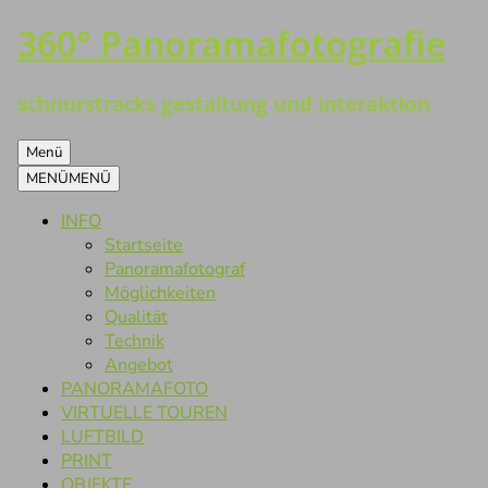
360° Panoramafotografie
Zum
Inhalt
springen
schnurstracks gestaltung und interaktion
Menü
MENÜ
MENÜ
INFO
Startseite
Panoramafotograf
Möglichkeiten
Qualität
Technik
Angebot
PANORAMAFOTO
VIRTUELLE TOUREN
LUFTBILD
PRINT
OBJEKTE