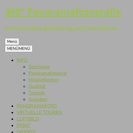
360° Panoramafotografie
Zum
Inhalt
springen
schnurstracks gestaltung und interaktion
Menü
MENÜ
MENÜ
INFO
Startseite
Panoramafotograf
Möglichkeiten
Qualität
Technik
Angebot
PANORAMAFOTO
VIRTUELLE TOUREN
LUFTBILD
PRINT
OBJEKTE