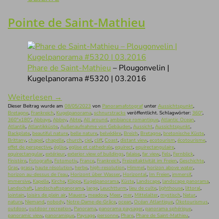
Pointe de Saint-Mathieu
Phare de Saint-Mathieu
– Plougonvelin |
Kugelpanorama #5320 | 03.2016
Weiterlesen
→
Dieser Beitrag wurde am
08/05/2023
von
Panoramafotograf
unter
Aussichtspunkt
,
Bretagne
,
Frankreich
,
Kugelpanorama
,
schnurstracks
veröffentlicht. Schlagwörter:
360°
,
360°x180°
,
Abbaye
,
Abbey
,
Abtei
,
All around
,
ambiance romantique
,
Atlantic Ocean
,
Atlantik
,
Atlantikküste
,
Außenaufnahme von Gebäuden
,
Aussicht
,
Aussichtspunkt
,
Backplate
,
beautiful nature
,
belle nature
,
belvédère
,
Breizh
,
Bretagne
,
bretonische Küste
,
Brittany
,
chapel
,
chapelle
,
church
,
ciel
,
cliff
,
Coast
,
distant view
,
ecotourism
,
écotourisme
,
effet de perspective
,
église
,
eglise et cathedrale
,
equirect
,
equirectangulaire
,
equirectangular
,
extérieur
,
exterior view of buildings
,
falaise
,
far view
,
Fels
,
Fernblick
,
Finistère
,
Fotografie
,
Fotomotiv
,
France
,
Frankreich
,
Freizeitaktivität im Freien
,
Geschichte
,
Gras
,
grass
,
haute résolution
,
herbe
,
high-resolution
,
Himmel
,
horizon above water
,
horizon au-dessus de l'eau
,
Horizont über Wasser
,
Horizontal
,
Im Freien
,
immersif
,
immersive
,
Kapelle
,
Kirche
,
Klippe
,
Kugelpanorama
,
Küste
,
Landscape
,
landscape panorama
,
Landschaft
,
Landschaftspanorama
,
large
,
Leuchtturm
,
lieu de culte
,
lighthouse
,
littoral
,
lointain
,
loisirs de plein air
,
Mauern
,
meadow
,
Meer
,
mer
,
Mittelalter
,
mystisch
,
Natur
,
nature
,
Niemand
,
nobody
,
Notre-Dame-de-Grâce
,
ocean
,
Océan Atlantique
,
Ökotourismus
,
outdoor
,
outdoor recreation
,
Panorama
,
panorama paysager
,
panorama sphérique
,
panoramic view
,
panoramique
,
Paysage
,
personne
,
Phare
,
Phare de Saint-Mathieu
,