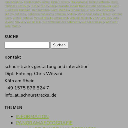
photographie
,
photography
,
pierre
,
plaque arrière
,
Plougonvelin
,
Réalité virtuelle
,
Reise
,
religiöses Zentrum
,
roche
,
rocher
,
Rock
,
romantic mood
,
Romantische Stimmung
,
ruine
,
Rundblick
,
Rundum
,
Rundumblick
,
Saint-Mathieu
,
Schöne Natur
,
sea
,
sky
,
sphärisch
,
sphere
,
spherical
,
spherical panorama
,
spherique
,
Stein
,
stone
,
tout autour
,
travel
,
vantage
point
,
vestige antique
,
Virtual Reality
,
virtual visit
,
virtuelle Realität
,
Visite virtuelle
,
vista
,
voyage
,
VR
,
vue
,
vue de loin
,
vue extérieure des bâtiments
,
vue panoramique
,
Weitsicht
,
wide
,
Wiese
.
SUCHE
Suchen
nach:
Kontakt
schnurstracks gestaltung und interaktion
Dipl.-Fotoing. Chris Witzani
Köln am Rhein
+49 1575 876 524 7
info_at_schnurstracks_de
THEMEN
INFORMATION
PANORAMAFOTOGRAFIE