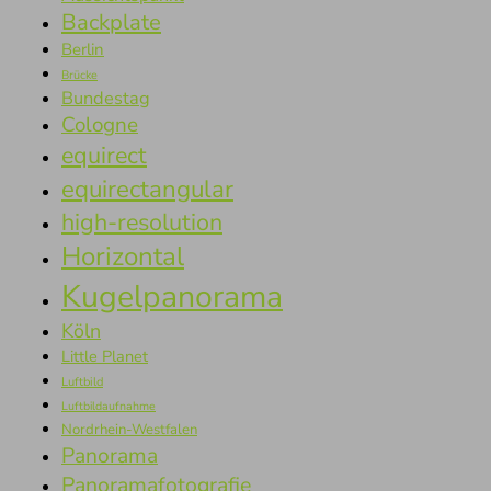
Backplate
Berlin
Brücke
Bundestag
Cologne
equirect
equirectangular
high-resolution
Horizontal
Kugelpanorama
Köln
Little Planet
Luftbild
Luftbildaufnahme
Nordrhein-Westfalen
Panorama
Panoramafotografie