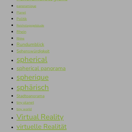
panoramique
Planet
Politik
Reichstagsgebäude
Rhein
Rhine
Rundumblick
Sehenswürdigkeit
spherical
spherical panorama
spherique
sphärisch
Stadtpanorama
tiny planet
tiny world
Virtual Reality
virtuelle Realität