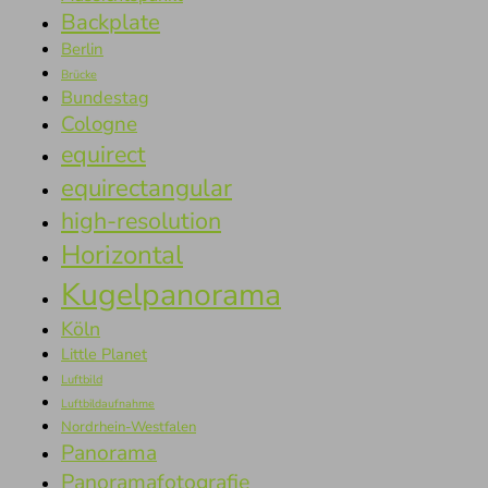
Backplate
Berlin
Brücke
Bundestag
Cologne
equirect
equirectangular
high-resolution
Horizontal
Kugelpanorama
Köln
Little Planet
Luftbild
Luftbildaufnahme
Nordrhein-Westfalen
Panorama
Panoramafotografie