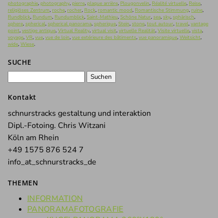
photographie
,
photography
,
pierre
,
plaque arrière
,
Plougonvelin
,
Réalité virtuelle
,
Reise
,
religiöses Zentrum
,
roche
,
rocher
,
Rock
,
romantic mood
,
Romantische Stimmung
,
ruine
,
Rundblick
,
Rundum
,
Rundumblick
,
Saint-Mathieu
,
Schöne Natur
,
sea
,
sky
,
sphärisch
,
sphere
,
spherical
,
spherical panorama
,
spherique
,
Stein
,
stone
,
tout autour
,
travel
,
vantage
point
,
vestige antique
,
Virtual Reality
,
virtual visit
,
virtuelle Realität
,
Visite virtuelle
,
vista
,
voyage
,
VR
,
vue
,
vue de loin
,
vue extérieure des bâtiments
,
vue panoramique
,
Weitsicht
,
wide
,
Wiese
.
SUCHE
Suchen
nach:
Kontakt
schnurstracks gestaltung und interaktion
Dipl.-Fotoing. Chris Witzani
Köln am Rhein
+49 1575 876 524 7
info_at_schnurstracks_de
THEMEN
INFORMATION
PANORAMAFOTOGRAFIE