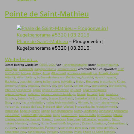
Pointe de Saint-Mathieu
Phare de Saint-Mathieu
– Plougonvelin |
Kugelpanorama #5320 | 03.2016
Weiterlesen
→
Dieser Beitrag wurde am
08/05/2023
von
Panoramafotograf
unter
Aussichtspunkt
,
Bretagne
,
Frankreich
,
Kugelpanorama
,
schnurstracks
veröffentlicht. Schlagwörter:
360°
,
360°x180°
,
Abbaye
,
Abbey
,
Abtei
,
All around
,
ambiance romantique
,
Atlantic Ocean
,
Atlantik
,
Atlantikküste
,
Außenaufnahme von Gebäuden
,
Aussicht
,
Aussichtspunkt
,
Backplate
,
beautiful nature
,
belle nature
,
belvédère
,
Breizh
,
Bretagne
,
bretonische Küste
,
Brittany
,
chapel
,
chapelle
,
church
,
ciel
,
cliff
,
Coast
,
distant view
,
ecotourism
,
écotourisme
,
effet de perspective
,
église
,
eglise et cathedrale
,
equirect
,
equirectangulaire
,
equirectangular
,
extérieur
,
exterior view of buildings
,
falaise
,
far view
,
Fels
,
Fernblick
,
Finistère
,
Fotografie
,
Fotomotiv
,
France
,
Frankreich
,
Freizeitaktivität im Freien
,
Geschichte
,
Gras
,
grass
,
haute résolution
,
herbe
,
high-resolution
,
Himmel
,
horizon above water
,
horizon au-dessus de l'eau
,
Horizont über Wasser
,
Horizontal
,
Im Freien
,
immersif
,
immersive
,
Kapelle
,
Kirche
,
Klippe
,
Kugelpanorama
,
Küste
,
Landscape
,
landscape panorama
,
Landschaft
,
Landschaftspanorama
,
large
,
Leuchtturm
,
lieu de culte
,
lighthouse
,
littoral
,
lointain
,
loisirs de plein air
,
Mauern
,
meadow
,
Meer
,
mer
,
Mittelalter
,
mystisch
,
Natur
,
nature
,
Niemand
,
nobody
,
Notre-Dame-de-Grâce
,
ocean
,
Océan Atlantique
,
Ökotourismus
,
outdoor
,
outdoor recreation
,
Panorama
,
panorama paysager
,
panorama sphérique
,
panoramic view
,
panoramique
,
Paysage
,
personne
,
Phare
,
Phare de Saint-Mathieu
,