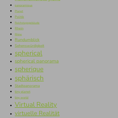
panoramique
Planet
Politik
Reichstagsgebäude
Rhein
Rhine
Rundumblick
Sehenswürdigkeit
spherical
spherical panorama
spherique
sphärisch
Stadtpanorama
tiny planet
tiny world
Virtual Reality
virtuelle Realität