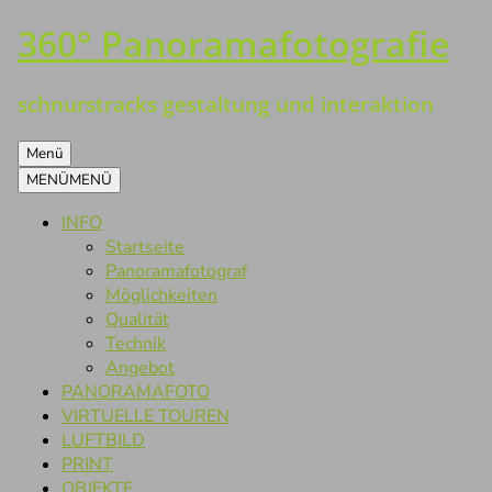
360° Panoramafotografie
Zum
Inhalt
springen
schnurstracks gestaltung und interaktion
Menü
MENÜ
MENÜ
INFO
Startseite
Panoramafotograf
Möglichkeiten
Qualität
Technik
Angebot
PANORAMAFOTO
VIRTUELLE TOUREN
LUFTBILD
PRINT
OBJEKTE