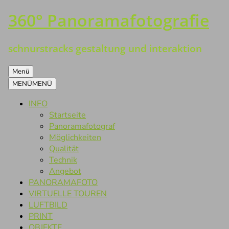
360° Panoramafotografie
Zum
Inhalt
springen
schnurstracks gestaltung und interaktion
Menü
MENÜ
MENÜ
INFO
Startseite
Panoramafotograf
Möglichkeiten
Qualität
Technik
Angebot
PANORAMAFOTO
VIRTUELLE TOUREN
LUFTBILD
PRINT
OBJEKTE