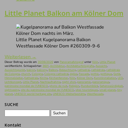
Little Planet Balkon am Kölner Dom
Little Planet Kugelpanorama Balkon
Westfassade Kölner Dom #260309-9-6
Weiterlesen
→
Dieser Beitrag wurde am
30/06/2026
von
Panoramafotograf
unter
Köln
,
Little Planet
veröffentlicht. Schlagwörter:
360°
,
Architektur
,
Architekturfotografie
,
Aussicht
,
Aussichtspunkt
,
balcon
,
balcony
,
Balkon
,
Beleuchtung
,
cathedral
,
cathédrale
,
cathédrale
de Cologne
,
church
,
Cologne
,
Cologne cathedral
,
église
,
Fassade
,
gothic
,
gothique
,
Gotik
,
Himmelsleiter
,
Kathedrale
,
Kirche
,
Kirchenfenster
,
Köln
,
Kölner Dom
,
Kunstinstallation
,
LED
,
Lichtkonzept
,
Little Planet
,
Nachtaufnahme
,
night shot
,
panoramic
,
panoramique
,
patrimoine mondial de l'UNESCO
,
photo de nuit
,
Religion
,
Rundumblick
,
Sehenswürdigkeit
,
sightseeing
,
site du patrimoine mondial de l'UNESCO
,
sites touristiques
,
small planet
,
tiny
planet
,
UNESCO world heritage site
,
UNESCO-Welterbestätte
,
Westfassade
.
SUCHE
Suchen
nach:
Kontakt