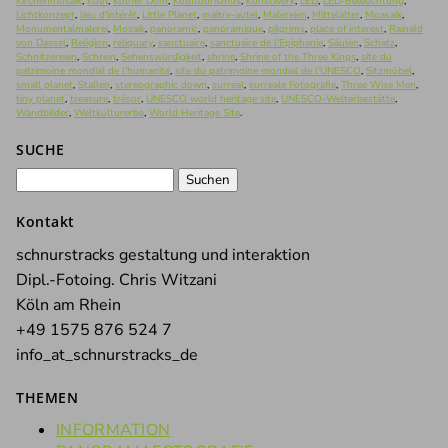
Kirchenmosaik
,
Köln
,
Kölner Dom
,
Kölntourismus
,
Kunstwerk
,
LED
,
LED-Beleuchtung
,
Lichtkonzept
,
lieu d'intérêt
,
Little Planet
,
maître-autel
,
Malereien
,
Mittelalter
,
Moasaik
,
Monumentalmalerei
,
Mosaik
,
panoramic
,
panoramique
,
pilgrims
,
place of interest
,
Rainald
von Dassel
,
Religion
,
reliquary
,
sanctuaire
,
sanctuaire de l'Epiphanie
,
Säulen
,
Schatz
,
Schnitzereien
,
Schrein
,
Sehenswürdigkeit
,
shrine
,
Shrine of the Three Kings
,
site du
patrimoine mondial de l'humanité
,
site du patrimoine mondial de l'UNESCO
,
Sitzmöbel
,
small planet
,
Stallen
,
stereographic down
,
surreal
,
surreale Fotografie
,
Three Wise Men
,
tiny planet
,
treasure
,
trésor
,
UNESCO world heritage site
,
UNESCO-Welterbestätte
,
Wandbilder
,
Weltkulturerbe
,
World Heritage Site
.
SUCHE
Suchen
nach:
Kontakt
schnurstracks gestaltung und interaktion
Dipl.-Fotoing. Chris Witzani
Köln am Rhein
+49 1575 876 524 7
info_at_schnurstracks_de
THEMEN
INFORMATION