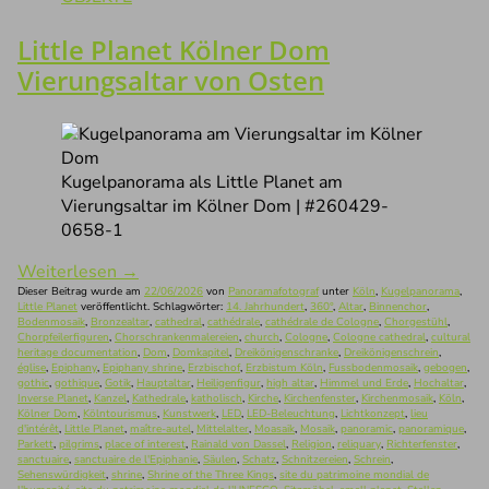
Little Planet Kölner Dom
Vierungsaltar von Osten
Kugelpanorama als Little Planet am
Vierungsaltar im Kölner Dom | #260429-
0658-1
Weiterlesen
→
Dieser Beitrag wurde am
22/06/2026
von
Panoramafotograf
unter
Köln
,
Kugelpanorama
,
Little Planet
veröffentlicht. Schlagwörter:
14. Jahrhundert
,
360°
,
Altar
,
Binnenchor
,
Bodenmosaik
,
Bronzealtar
,
cathedral
,
cathédrale
,
cathédrale de Cologne
,
Chorgestühl
,
Chorpfeilerfiguren
,
Chorschrankenmalereien
,
church
,
Cologne
,
Cologne cathedral
,
cultural
heritage documentation
,
Dom
,
Domkapitel
,
Dreikönigenschranke
,
Dreikönigenschrein
,
église
,
Epiphany
,
Epiphany shrine
,
Erzbischof
,
Erzbistum Köln
,
Fussbodenmosaik
,
gebogen
,
gothic
,
gothique
,
Gotik
,
Hauptaltar
,
Heiligenfigur
,
high altar
,
Himmel und Erde
,
Hochaltar
,
Inverse Planet
,
Kanzel
,
Kathedrale
,
katholisch
,
Kirche
,
Kirchenfenster
,
Kirchenmosaik
,
Köln
,
Kölner Dom
,
Kölntourismus
,
Kunstwerk
,
LED
,
LED-Beleuchtung
,
Lichtkonzept
,
lieu
d'intérêt
,
Little Planet
,
maître-autel
,
Mittelalter
,
Moasaik
,
Mosaik
,
panoramic
,
panoramique
,
Parkett
,
pilgrims
,
place of interest
,
Rainald von Dassel
,
Religion
,
reliquary
,
Richterfenster
,
sanctuaire
,
sanctuaire de l'Epiphanie
,
Säulen
,
Schatz
,
Schnitzereien
,
Schrein
,
Sehenswürdigkeit
,
shrine
,
Shrine of the Three Kings
,
site du patrimoine mondial de