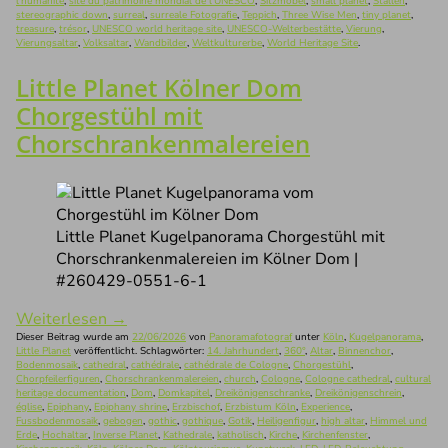
l'humanité
,
site du patrimoine mondial de l'UNESCO
,
Sitzmöbel
,
small planet
,
Stallen
,
stereographic down
,
surreal
,
surreale Fotografie
,
Teppich
,
Three Wise Men
,
tiny planet
,
treasure
,
trésor
,
UNESCO world heritage site
,
UNESCO-Welterbestätte
,
Vierung
,
Vierungsaltar
,
Volksaltar
,
Wandbilder
,
Weltkulturerbe
,
World Heritage Site
.
Little Planet Kölner Dom
Chorgestühl mit
Chorschrankenmalereien
Little Planet Kugelpanorama Chorgestühl mit
Chorschrankenmalereien im Kölner Dom |
#260429-0551-6-1
Weiterlesen
→
Dieser Beitrag wurde am
22/06/2026
von
Panoramafotograf
unter
Köln
,
Kugelpanorama
,
Little Planet
veröffentlicht. Schlagwörter:
14. Jahrhundert
,
360°
,
Altar
,
Binnenchor
,
Bodenmosaik
,
cathedral
,
cathédrale
,
cathédrale de Cologne
,
Chorgestühl
,
Chorpfeilerfiguren
,
Chorschrankenmalereien
,
church
,
Cologne
,
Cologne cathedral
,
cultural
heritage documentation
,
Dom
,
Domkapitel
,
Dreikönigenschranke
,
Dreikönigenschrein
,
église
,
Epiphany
,
Epiphany shrine
,
Erzbischof
,
Erzbistum Köln
,
Experience
,
Fussbodenmosaik
,
gebogen
,
gothic
,
gothique
,
Gotik
,
Heiligenfigur
,
high altar
,
Himmel und
Erde
,
Hochaltar
,
Inverse Planet
,
Kathedrale
,
katholisch
,
Kirche
,
Kirchenfenster
,