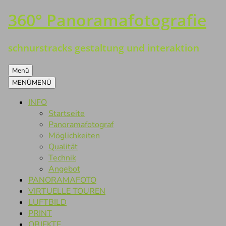
360° Panoramafotografie
Zum
Inhalt
springen
schnurstracks gestaltung und interaktion
Menü
MENÜ
MENÜ
INFO
Startseite
Panoramafotograf
Möglichkeiten
Qualität
Technik
Angebot
PANORAMAFOTO
VIRTUELLE TOUREN
LUFTBILD
PRINT
OBJEKTE