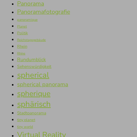
Panorama
Panoramafotografie
panoramique
Planet
Politik
Reichstagsgebäude
Rhein
Rhine
Rundumblick
Sehenswürdigkeit
spherical
spherical panorama
spherique
sphärisch
Stadtpanorama
tiny planet
tiny world
Virtual Reality