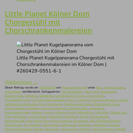
Little Planet Kölner Dom
Chorgestühl mit
Chorschrankenmalereien
Little Planet Kugelpanorama Chorgestühl mit
Chorschrankenmalereien im Kölner Dom |
#260429-0551-6-1
Weiterlesen
→
Dieser Beitrag wurde am
22/06/2026
von
Panoramafotograf
unter
Köln
,
Kugelpanorama
,
Little Planet
veröffentlicht. Schlagwörter:
14. Jahrhundert
,
360°
,
Altar
,
Binnenchor
,
Bodenmosaik
,
cathedral
,
cathédrale
,
cathédrale de Cologne
,
Chorgestühl
,
Chorpfeilerfiguren
,
Chorschrankenmalereien
,
church
,
Cologne
,
Cologne cathedral
,
cultural
heritage documentation
,
Dom
,
Domkapitel
,
Dreikönigenschranke
,
Dreikönigenschrein
,
église
,
Epiphany
,
Epiphany shrine
,
Erzbischof
,
Erzbistum Köln
,
Experience
,
Fussbodenmosaik
,
gebogen
,
gothic
,
gothique
,
Gotik
,
Heiligenfigur
,
high altar
,
Himmel und
Erde
,
Hochaltar
,
Inverse Planet
,
Kathedrale
,
katholisch
,
Kirche
,
Kirchenfenster
,
Kirchenmosaik
,
Köln
,
Kölner Dom
,
Kölntourismus
,
Kunstwerk
,
LED
,
LED-Beleuchtung
,
Lichtkonzept
,
lieu d'intérêt
,
Little Planet
,
maître-autel
,
Malereien
,
Mittelalter
,
Moasaik
,
Monumentalmalerei
,
Mosaik
,
panoramic
,
panoramique
,
pilgrims
,
place of interest
,
Rainald