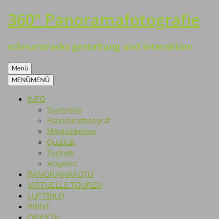
360° Panoramafotografie
Zum
Inhalt
springen
schnurstracks gestaltung und interaktion
Menü
MENÜ
MENÜ
INFO
Startseite
Panoramafotograf
Möglichkeiten
Qualität
Technik
Angebot
PANORAMAFOTO
VIRTUELLE TOUREN
LUFTBILD
PRINT
OBJEKTE