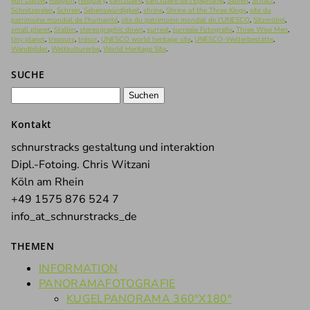
von Dassel
,
Religion
,
reliquary
,
sanctuaire
,
sanctuaire de l'Epiphanie
,
Säulen
,
Schatz
,
Schnitzereien
,
Schrein
,
Sehenswürdigkeit
,
shrine
,
Shrine of the Three Kings
,
site du
patrimoine mondial de l'humanité
,
site du patrimoine mondial de l'UNESCO
,
Sitzmöbel
,
small planet
,
Stallen
,
stereographic down
,
surreal
,
surreale Fotografie
,
Three Wise Men
,
tiny planet
,
treasure
,
trésor
,
UNESCO world heritage site
,
UNESCO-Welterbestätte
,
Wandbilder
,
Weltkulturerbe
,
World Heritage Site
.
SUCHE
Suchen
nach:
Kontakt
schnurstracks gestaltung und interaktion
Dipl.-Fotoing. Chris Witzani
Köln am Rhein
+49 1575 876 524 7
info_at_schnurstracks_de
THEMEN
INFORMATION
PANORAMAFOTOGRAFIE
KUGELPANORAMA 360°X180°