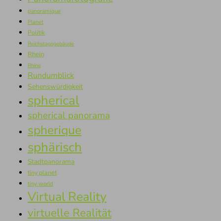
panoramique
Planet
Politik
Reichstagsgebäude
Rhein
Rhine
Rundumblick
Sehenswürdigkeit
spherical
spherical panorama
spherique
sphärisch
Stadtpanorama
tiny planet
tiny world
Virtual Reality
virtuelle Realität