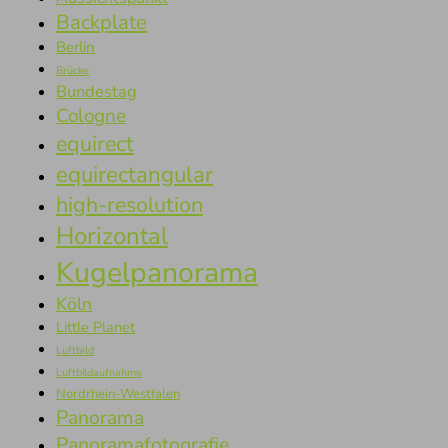
Backplate
Berlin
Brücke
Bundestag
Cologne
equirect
equirectangular
high-resolution
Horizontal
Kugelpanorama
Köln
Little Planet
Luftbild
Luftbildaufnahme
Nordrhein-Westfalen
Panorama
Panoramafotografie