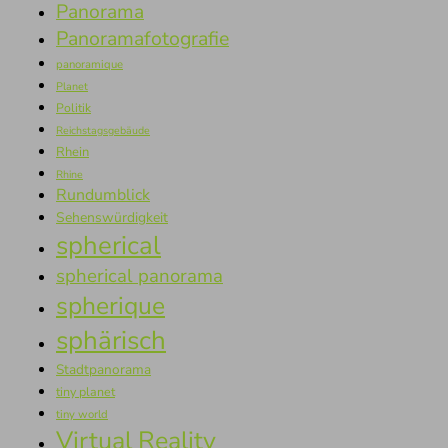
Panorama
Panoramafotografie
panoramique
Planet
Politik
Reichstagsgebäude
Rhein
Rhine
Rundumblick
Sehenswürdigkeit
spherical
spherical panorama
spherique
sphärisch
Stadtpanorama
tiny planet
tiny world
Virtual Reality