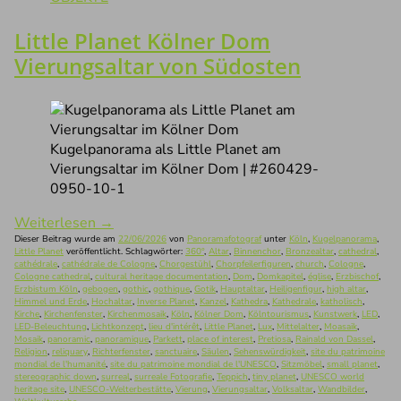
Little Planet Kölner Dom
Vierungsaltar von Südosten
Kugelpanorama als Little Planet am
Vierungsaltar im Kölner Dom | #260429-
0950-10-1
Weiterlesen
→
Dieser Beitrag wurde am
22/06/2026
von
Panoramafotograf
unter
Köln
,
Kugelpanorama
,
Little Planet
veröffentlicht. Schlagwörter:
360°
,
Altar
,
Binnenchor
,
Bronzealtar
,
cathedral
,
cathédrale
,
cathédrale de Cologne
,
Chorgestühl
,
Chorpfeilerfiguren
,
church
,
Cologne
,
Cologne cathedral
,
cultural heritage documentation
,
Dom
,
Domkapitel
,
église
,
Erzbischof
,
Erzbistum Köln
,
gebogen
,
gothic
,
gothique
,
Gotik
,
Hauptaltar
,
Heiligenfigur
,
high altar
,
Himmel und Erde
,
Hochaltar
,
Inverse Planet
,
Kanzel
,
Kathedra
,
Kathedrale
,
katholisch
,
Kirche
,
Kirchenfenster
,
Kirchenmosaik
,
Köln
,
Kölner Dom
,
Kölntourismus
,
Kunstwerk
,
LED
,
LED-Beleuchtung
,
Lichtkonzept
,
lieu d'intérêt
,
Little Planet
,
Lux
,
Mittelalter
,
Moasaik
,
Mosaik
,
panoramic
,
panoramique
,
Parkett
,
place of interest
,
Pretiosa
,
Rainald von Dassel
,
Religion
,
reliquary
,
Richterfenster
,
sanctuaire
,
Säulen
,
Sehenswürdigkeit
,
site du patrimoine
mondial de l'humanité
,
site du patrimoine mondial de l'UNESCO
,
Sitzmöbel
,
small planet
,
stereographic down
,
surreal
,
surreale Fotografie
,
Teppich
,
tiny planet
,
UNESCO world
heritage site
,
UNESCO-Welterbestätte
,
Vierung
,
Vierungsaltar
,
Volksaltar
,
Wandbilder
,