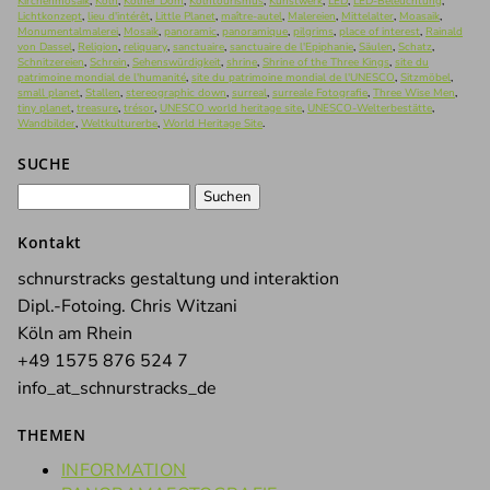
Kirchenmosaik
,
Köln
,
Kölner Dom
,
Kölntourismus
,
Kunstwerk
,
LED
,
LED-Beleuchtung
,
Lichtkonzept
,
lieu d'intérêt
,
Little Planet
,
maître-autel
,
Malereien
,
Mittelalter
,
Moasaik
,
Monumentalmalerei
,
Mosaik
,
panoramic
,
panoramique
,
pilgrims
,
place of interest
,
Rainald
von Dassel
,
Religion
,
reliquary
,
sanctuaire
,
sanctuaire de l'Epiphanie
,
Säulen
,
Schatz
,
Schnitzereien
,
Schrein
,
Sehenswürdigkeit
,
shrine
,
Shrine of the Three Kings
,
site du
patrimoine mondial de l'humanité
,
site du patrimoine mondial de l'UNESCO
,
Sitzmöbel
,
small planet
,
Stallen
,
stereographic down
,
surreal
,
surreale Fotografie
,
Three Wise Men
,
tiny planet
,
treasure
,
trésor
,
UNESCO world heritage site
,
UNESCO-Welterbestätte
,
Wandbilder
,
Weltkulturerbe
,
World Heritage Site
.
SUCHE
Suchen
nach:
Kontakt
schnurstracks gestaltung und interaktion
Dipl.-Fotoing. Chris Witzani
Köln am Rhein
+49 1575 876 524 7
info_at_schnurstracks_de
THEMEN
INFORMATION