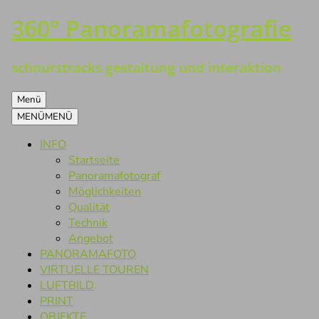
360° Panoramafotografie
Zum
Inhalt
springen
schnurstracks gestaltung und interaktion
Menü
MENÜ
MENÜ
INFO
Startseite
Panoramafotograf
Möglichkeiten
Qualität
Technik
Angebot
PANORAMAFOTO
VIRTUELLE TOUREN
LUFTBILD
PRINT
OBJEKTE