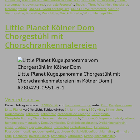
l'humanité
,
site du patrimoine mondial de l'UNESCO
,
Sitzmöbel
,
small planet
,
Stallen
,
stereographic down
,
surreal
,
surreale Fotografie
,
Teppich
,
Three Wise Men
,
tiny planet
,
treasure
,
trésor
,
UNESCO world heritage site
,
UNESCO-Welterbestätte
,
Vierung
,
Vierungsaltar
,
Volksaltar
,
Wandbilder
,
Weltkulturerbe
,
World Heritage Site
.
Little Planet Kölner Dom
Chorgestühl mit
Chorschrankenmalereien
Little Planet Kugelpanorama Chorgestühl mit
Chorschrankenmalereien im Kölner Dom |
#260429-0551-6-1
Weiterlesen
→
Dieser Beitrag wurde am
22/06/2026
von
Panoramafotograf
unter
Köln
,
Kugelpanorama
,
Little Planet
veröffentlicht. Schlagwörter:
14. Jahrhundert
,
360°
,
Altar
,
Binnenchor
,
Bodenmosaik
,
cathedral
,
cathédrale
,
cathédrale de Cologne
,
Chorgestühl
,
Chorpfeilerfiguren
,
Chorschrankenmalereien
,
church
,
Cologne
,
Cologne cathedral
,
cultural
heritage documentation
,
Dom
,
Domkapitel
,
Dreikönigenschranke
,
Dreikönigenschrein
,
église
,
Epiphany
,
Epiphany shrine
,
Erzbischof
,
Erzbistum Köln
,
Experience
,
Fussbodenmosaik
,
gebogen
,
gothic
,
gothique
,
Gotik
,
Heiligenfigur
,
high altar
,
Himmel und
Erde
,
Hochaltar
,
Inverse Planet
,
Kathedrale
,
katholisch
,
Kirche
,
Kirchenfenster
,