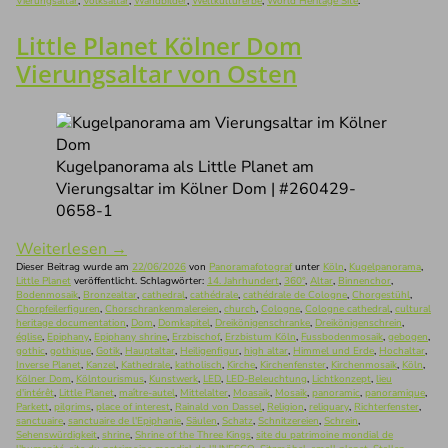
Vierungsaltar
,
Volksaltar
,
Wandbilder
,
Weltkulturerbe
,
World Heritage Site
.
Little Planet Kölner Dom
Vierungsaltar von Osten
Kugelpanorama als Little Planet am
Vierungsaltar im Kölner Dom | #260429-
0658-1
Weiterlesen
→
Dieser Beitrag wurde am
22/06/2026
von
Panoramafotograf
unter
Köln
,
Kugelpanorama
,
Little Planet
veröffentlicht. Schlagwörter:
14. Jahrhundert
,
360°
,
Altar
,
Binnenchor
,
Bodenmosaik
,
Bronzealtar
,
cathedral
,
cathédrale
,
cathédrale de Cologne
,
Chorgestühl
,
Chorpfeilerfiguren
,
Chorschrankenmalereien
,
church
,
Cologne
,
Cologne cathedral
,
cultural
heritage documentation
,
Dom
,
Domkapitel
,
Dreikönigenschranke
,
Dreikönigenschrein
,
église
,
Epiphany
,
Epiphany shrine
,
Erzbischof
,
Erzbistum Köln
,
Fussbodenmosaik
,
gebogen
,
gothic
,
gothique
,
Gotik
,
Hauptaltar
,
Heiligenfigur
,
high altar
,
Himmel und Erde
,
Hochaltar
,
Inverse Planet
,
Kanzel
,
Kathedrale
,
katholisch
,
Kirche
,
Kirchenfenster
,
Kirchenmosaik
,
Köln
,
Kölner Dom
,
Kölntourismus
,
Kunstwerk
,
LED
,
LED-Beleuchtung
,
Lichtkonzept
,
lieu
d'intérêt
,
Little Planet
,
maître-autel
,
Mittelalter
,
Moasaik
,
Mosaik
,
panoramic
,
panoramique
,
Parkett
,
pilgrims
,
place of interest
,
Rainald von Dassel
,
Religion
,
reliquary
,
Richterfenster
,
sanctuaire
,
sanctuaire de l'Epiphanie
,
Säulen
,
Schatz
,
Schnitzereien
,
Schrein
,
Sehenswürdigkeit
,
shrine
,
Shrine of the Three Kings
,
site du patrimoine mondial de