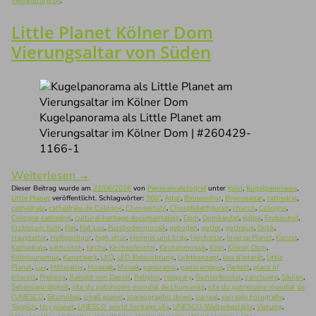
Weltkulturerbe
.
Little Planet Kölner Dom
Vierungsaltar von Süden
Kugelpanorama als Little Planet am
Vierungsaltar im Kölner Dom | #260429-
1166-1
Weiterlesen
→
Dieser Beitrag wurde am
22/06/2026
von
Panoramafotograf
unter
Köln
,
Kugelpanorama
,
Little Planet
veröffentlicht. Schlagwörter:
360°
,
Altar
,
Binnenchor
,
Bronzealtar
,
cathedral
,
cathédrale
,
cathédrale de Cologne
,
Chorgestühl
,
Chorpfeilerfiguren
,
church
,
Cologne
,
Cologne cathedral
,
cultural heritage documentation
,
Dom
,
Domkapitel
,
église
,
Erzbischof
,
Erzbistum Köln
,
Fiat
,
Fiat Lux
,
Fussbodenmosaik
,
gebogen
,
gothic
,
gothique
,
Gotik
,
Hauptaltar
,
Heiligenfigur
,
high altar
,
Himmel und Erde
,
Hochaltar
,
Inverse Planet
,
Kanzel
,
Kathedrale
,
katholisch
,
Kirche
,
Kirchenfenster
,
Kirchenmosaik
,
Köln
,
Kölner Dom
,
Kölntourismus
,
Kunstwerk
,
LED
,
LED-Beleuchtung
,
Lichtkonzept
,
lieu d'intérêt
,
Little
Planet
,
Lux
,
Mittelalter
,
Moasaik
,
Mosaik
,
panoramic
,
panoramique
,
Parkett
,
place of
interest
,
Pretiosa
,
Rainald von Dassel
,
Religion
,
reliquary
,
Richterfenster
,
sanctuaire
,
Säulen
,
Sehenswürdigkeit
,
site du patrimoine mondial de l'humanité
,
site du patrimoine mondial de
l'UNESCO
,
Sitzmöbel
,
small planet
,
stereographic down
,
surreal
,
surreale Fotografie
,
Teppich
,
tiny planet
,
UNESCO world heritage site
,
UNESCO-Welterbestätte
,
Vierung
,