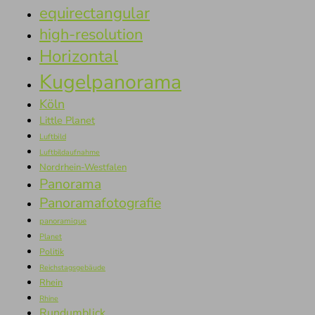
equirectangular
high-resolution
Horizontal
Kugelpanorama
Köln
Little Planet
Luftbild
Luftbildaufnahme
Nordrhein-Westfalen
Panorama
Panoramafotografie
panoramique
Planet
Politik
Reichstagsgebäude
Rhein
Rhine
Rundumblick