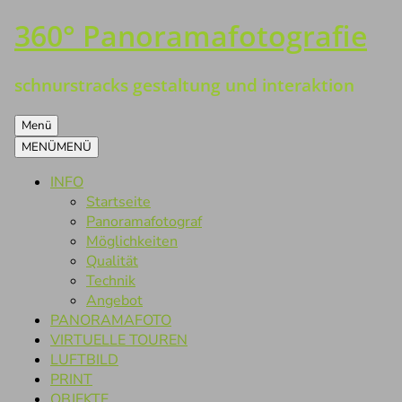
360° Panoramafotografie
Zum
Inhalt
springen
schnurstracks gestaltung und interaktion
Menü
MENÜ
MENÜ
INFO
Startseite
Panoramafotograf
Möglichkeiten
Qualität
Technik
Angebot
PANORAMAFOTO
VIRTUELLE TOUREN
LUFTBILD
PRINT
OBJEKTE