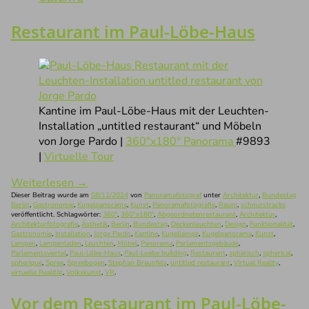
Restaurant im Paul-Löbe-Haus
Kantine im Paul-Löbe-Haus mit der Leuchten-
Installation „untitled restaurant“ und Möbeln
von Jorge Pardo |
360°x180° Panorama
#9893
|
Virtuelle Tour
Weiterlesen
→
Dieser Beitrag wurde am
08/11/2024
von
Panoramafotograf
unter
Architektur
,
Bundestag
Berlin
,
Gastronomie
,
Kugelpanorama
,
Kunst
,
Panoramafotografie
,
Raum
,
schnurstracks
veröffentlicht. Schlagwörter:
360°
,
360°x180°
,
Abgeordnetenrestaurant
,
Architektur
,
Architekturfotografie
,
Ästhetik
,
Berlin
,
Bundestag
,
Deckenleuchten
,
Design
,
Funktionalität
,
Gastronomie
,
installation
,
Jorge Pardo
,
Kantine
,
Kugellampe
,
Kugelpanorama
,
Kunst
,
Lampen
,
Lampenladen
,
Leuchten
,
Möbel
,
Panorama
,
Parlamentsgebäude
,
Parlamentsviertel
,
Paul-Löbe-Haus
,
Paul-Loebe building
,
Restaurant
,
sphärisch
,
spherical
,
spherique
,
Spree
,
Spreebogen
,
Stephan Braunfels
,
untitled restaurant
,
Virtual Reality
,
virtuelle Realität
,
Volkskunst
,
VR
.
Vor dem Restaurant im Paul-Löbe-