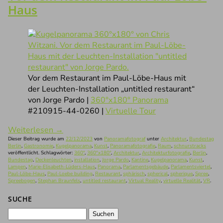
Haus
Vor dem Restaurant im Paul-Löbe-Haus mit
der Leuchten-Installation „untitled restaurant“
von Jorge Pardo |
360°x180° Panorama
#210915-44-0260 |
Virtuelle Tour
Weiterlesen
→
Dieser Beitrag wurde am
22/12/2023
von
Panoramafotograf
unter
Architektur
,
Bundestag
Berlin
,
Gastronomie
,
Kugelpanorama
,
Kunst
,
Panoramafotografie
,
Raum
,
schnurstracks
veröffentlicht. Schlagwörter:
360°
,
360°x180°
,
Architektur
,
Architekturfotografie
,
Berlin
,
Bundestag
,
Deckenleuchten
,
installation
,
Jorge Pardo
,
Kantine
,
Kugelpanorama
,
Kunst
,
Lampen
,
Marie-Elisabeth-Lüders-Haus
,
Panorama
,
Parlamentsgebäude
,
Parlamentsviertel
,
Paul-Löbe-Haus
,
Paul-Loebe building
,
Restaurant
,
sphärisch
,
spherical
,
spherique
,
Spree
,
Spreebogen
,
Stephan Braunfels
,
untitled restaurant
,
Virtual Reality
,
virtuelle Realität
,
VR
.
SUCHE
Suchen