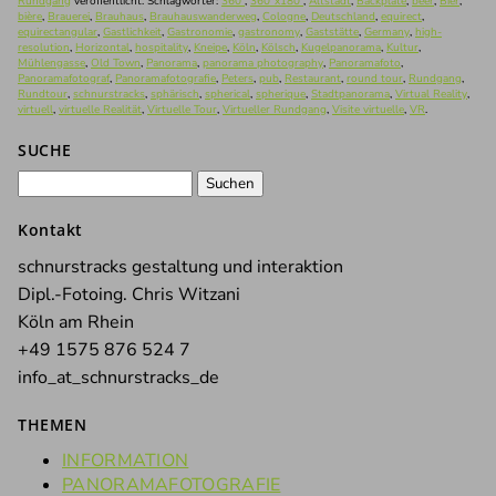
Rundgang
veröffentlicht. Schlagwörter:
360°
,
360°x180°
,
Altstadt
,
Backplate
,
beer
,
Bier
,
bière
,
Brauerei
,
Brauhaus
,
Brauhauswanderweg
,
Cologne
,
Deutschland
,
equirect
,
equirectangular
,
Gastlichkeit
,
Gastronomie
,
gastronomy
,
Gaststätte
,
Germany
,
high-
resolution
,
Horizontal
,
hospitality
,
Kneipe
,
Köln
,
Kölsch
,
Kugelpanorama
,
Kultur
,
Mühlengasse
,
Old Town
,
Panorama
,
panorama photography
,
Panoramafoto
,
Panoramafotograf
,
Panoramafotografie
,
Peters
,
pub
,
Restaurant
,
round tour
,
Rundgang
,
Rundtour
,
schnurstracks
,
sphärisch
,
spherical
,
spherique
,
Stadtpanorama
,
Virtual Reality
,
virtuell
,
virtuelle Realität
,
Virtuelle Tour
,
Virtueller Rundgang
,
Visite virtuelle
,
VR
.
SUCHE
Suchen
nach:
Kontakt
schnurstracks gestaltung und interaktion
Dipl.-Fotoing. Chris Witzani
Köln am Rhein
+49 1575 876 524 7
info_at_schnurstracks_de
THEMEN
INFORMATION
PANORAMAFOTOGRAFIE