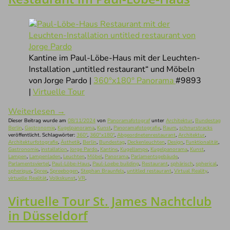
Kantine im Paul-Löbe-Haus mit der Leuchten-
Installation „untitled restaurant“ und Möbeln
von Jorge Pardo |
360°x180° Panorama
#9893
|
Virtuelle Tour
Weiterlesen
→
Dieser Beitrag wurde am
08/11/2024
von
Panoramafotograf
unter
Architektur
,
Bundestag
Berlin
,
Gastronomie
,
Kugelpanorama
,
Kunst
,
Panoramafotografie
,
Raum
,
schnurstracks
veröffentlicht. Schlagwörter:
360°
,
360°x180°
,
Abgeordnetenrestaurant
,
Architektur
,
Architekturfotografie
,
Ästhetik
,
Berlin
,
Bundestag
,
Deckenleuchten
,
Design
,
Funktionalität
,
Gastronomie
,
installation
,
Jorge Pardo
,
Kantine
,
Kugellampe
,
Kugelpanorama
,
Kunst
,
Lampen
,
Lampenladen
,
Leuchten
,
Möbel
,
Panorama
,
Parlamentsgebäude
,
Parlamentsviertel
,
Paul-Löbe-Haus
,
Paul-Loebe building
,
Restaurant
,
sphärisch
,
spherical
,
spherique
,
Spree
,
Spreebogen
,
Stephan Braunfels
,
untitled restaurant
,
Virtual Reality
,
virtuelle Realität
,
Volkskunst
,
VR
.
Virtuelle Tour St. James Nachtclub
in Düsseldorf