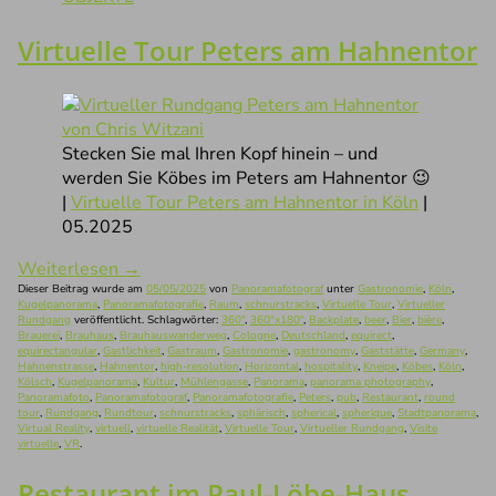
Virtuelle Tour Peters am Hahnentor
Stecken Sie mal Ihren Kopf hinein – und
werden Sie Köbes im Peters am Hahnentor 😉
|
Virtuelle Tour Peters am Hahnentor in Köln
|
05.2025
Weiterlesen
→
Dieser Beitrag wurde am
05/05/2025
von
Panoramafotograf
unter
Gastronomie
,
Köln
,
Kugelpanorama
,
Panoramafotografie
,
Raum
,
schnurstracks
,
Virtuelle Tour
,
Virtueller
Rundgang
veröffentlicht. Schlagwörter:
360°
,
360°x180°
,
Backplate
,
beer
,
Bier
,
bière
,
Brauerei
,
Brauhaus
,
Brauhauswanderweg
,
Cologne
,
Deutschland
,
equirect
,
equirectangular
,
Gastlichkeit
,
Gastraum
,
Gastronomie
,
gastronomy
,
Gaststätte
,
Germany
,
Hahnenstrasse
,
Hahnentor
,
high-resolution
,
Horizontal
,
hospitality
,
Kneipe
,
Köbes
,
Köln
,
Kölsch
,
Kugelpanorama
,
Kultur
,
Mühlengasse
,
Panorama
,
panorama photography
,
Panoramafoto
,
Panoramafotograf
,
Panoramafotografie
,
Peters
,
pub
,
Restaurant
,
round
tour
,
Rundgang
,
Rundtour
,
schnurstracks
,
sphärisch
,
spherical
,
spherique
,
Stadtpanorama
,
Virtual Reality
,
virtuell
,
virtuelle Realität
,
Virtuelle Tour
,
Virtueller Rundgang
,
Visite
virtuelle
,
VR
.
Restaurant im Paul-Löbe-Haus