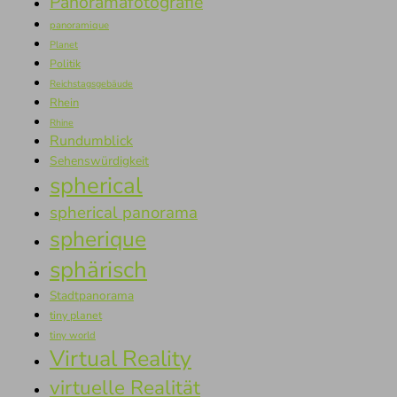
Panoramafotografie
panoramique
Planet
Politik
Reichstagsgebäude
Rhein
Rhine
Rundumblick
Sehenswürdigkeit
spherical
spherical panorama
spherique
sphärisch
Stadtpanorama
tiny planet
tiny world
Virtual Reality
virtuelle Realität