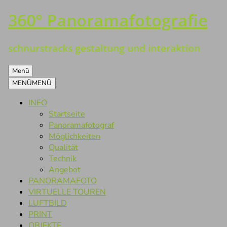
360° Panoramafotografie
Zum
Inhalt
springen
schnurstracks gestaltung und interaktion
Menü
MENÜ
MENÜ
INFO
Startseite
Panoramafotograf
Möglichkeiten
Qualität
Technik
Angebot
PANORAMAFOTO
VIRTUELLE TOUREN
LUFTBILD
PRINT
OBJEKTE