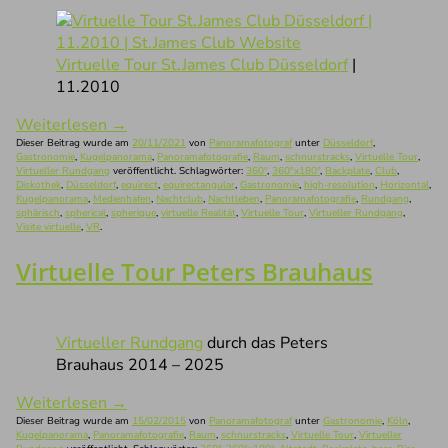
Virtuelle Tour St.James Club Düsseldorf
|
11.2010
Weiterlesen
→
Dieser Beitrag wurde am
20/11/2021
von
Panoramafotograf
unter
Düsseldorf
,
Gastronomie
,
Kugelpanorama
,
Panoramafotografie
,
Raum
,
schnurstracks
,
Virtuelle Tour
,
Virtueller Rundgang
veröffentlicht. Schlagwörter:
360°
,
360°x180°
,
Backplate
,
Club
,
Diskothek
,
Düsseldorf
,
equirect
,
equirectangular
,
Gastronomie
,
high-resolution
,
Horizontal
,
Kugelpanorama
,
Medienhafen
,
Nachtclub
,
Nachtleben
,
Panoramafotografie
,
Rundgang
,
sphärisch
,
spherical
,
spherique
,
virtuelle Realität
,
Virtuelle Tour
,
Virtueller Rundgang
,
Visite virtuelle
,
VR
.
Virtuelle Tour Peters Brauhaus
Virtueller Rundgang
durch das Peters
Brauhaus 2014 – 2025
Weiterlesen
→
Dieser Beitrag wurde am
15/02/2015
von
Panoramafotograf
unter
Gastronomie
,
Köln
,
Kugelpanorama
,
Panoramafotografie
,
Raum
,
schnurstracks
,
Virtuelle Tour
,
Virtueller