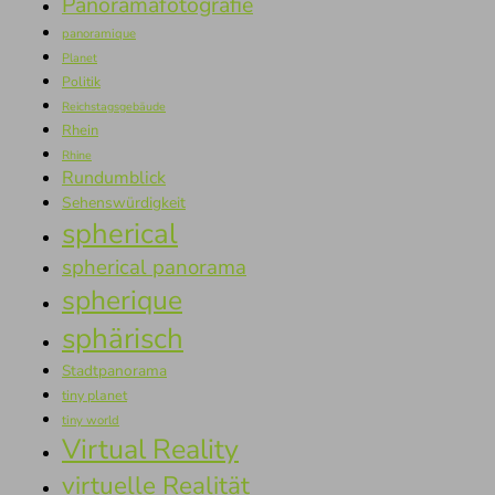
Panoramafotografie
panoramique
Planet
Politik
Reichstagsgebäude
Rhein
Rhine
Rundumblick
Sehenswürdigkeit
spherical
spherical panorama
spherique
sphärisch
Stadtpanorama
tiny planet
tiny world
Virtual Reality
virtuelle Realität