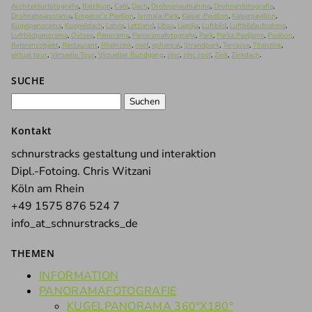
Architekturfotografie
,
Baltikum
,
Café
,
Dach
,
Drohnenaufnahme
,
Drohnenfotografie
,
Drohnenpanorama
,
Emperor’s Pavilion
,
Jurmala-Park
,
Kaiser-Pavillon
,
Kaiserpavillon
,
Kugelpanorama
,
Kuppeldach
,
Latvia
,
Lettland
,
Libau
,
Liepāja
,
Luftbild
,
Luftbildaufnahme
,
Luftbildpanorama
,
Ostsee
,
Panorama
,
Panoramafotografie
,
Park
,
Parka Paviljons
,
Pavillon
,
Referenzobjekt
,
Restaurant
,
Rheinzink
,
roof
,
spherical
,
Strandpark
,
Terrasse
,
Titanzink
,
virtual tour
,
Virtuelle Tour
,
Virtueller Rundgang
,
zinc
,
zinc roof
,
Zink
,
Zinkdach
.
SUCHE
Suchen
nach:
Kontakt
schnurstracks gestaltung und interaktion
Dipl.-Fotoing. Chris Witzani
Köln am Rhein
+49 1575 876 524 7
info_at_schnurstracks_de
THEMEN
INFORMATION
PANORAMAFOTOGRAFIE
KUGELPANORAMA 360°X180°