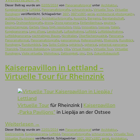
Dieser Beitrag wurde am
02/05/2024
von
Panoramafotograf
unter
Architektur
,
Kugelpanorama
,
Luftbild
,
Panoramafotografie
,
schnurstracks
,
Virtuelle Tour
,
Virtueller
Rundgang
veröffentlicht. Schlagwörter:
360°
,
360°x180°
,
aerial
,
architectural photography
,
architecture
,
Architektur
,
Architekturfotografie
,
Aussicht
,
Bergamo
,
Berglandschaft
,
Design
,
Drohnenfotografie
,
drone
,
Drone panorama
,
Einfamilienhaus
,
equirect
,
equirectangular
,
Garten
,
Haus
,
high-resolution
,
Holz
,
Innovation
,
Iseosee
,
Italien
,
Kugelpanorama
,
Lago d'Iseo
,
Landschaft
,
Luftaufnahme
,
Luftbild
,
Luftbildaufnahme
,
Luftbildpanorama
,
nachhaltiges Bauen
,
Norditalien
,
Oberflächenqualität
,
Panorama
,
Panoramaformat
,
Panoramafotografie
,
panoramique
,
Referenzobjekt
,
Rheinzink
,
Rundblick
,
Rundgang
,
Rundumblick
,
See
,
Solto Collina
,
sphärisch
,
spherical
,
spherical panorama
,
Titanzink
,
Titanzink-Bekleidung
,
Umwelt
,
Villa
,
Virtual Reality
,
Virtuelle Tour
,
Virtueller
Rundgang
,
Visite virtuelle
,
Wohnhaus
,
Zeitlosigkeit
,
zinc
,
Zink
,
Zukunftsbaustoff
.
Kaiserpavillon in Lettland –
Virtuelle Tour für Rheinzink
Virtuelle Tour
für Rheinzink |
Kaiserpavillon
„Parka Paviljons“
in Liepāja an der Ostsee
Weiterlesen
→
Dieser Beitrag wurde am
22/01/2024
von
Panoramafotograf
unter
Architektur
,
Gastronomie
,
Kugelpanorama
,
Luftbild
,
Panoramafotografie
,
schnurstracks
,
Virtuelle Tour
,
Virtueller Rundgang
veröffentlicht. Schlagwörter:
360°
,
360°x180°
,
aerial
,
Architektur
,