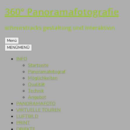
360° Panoramafotografie
Zum
Inhalt
springen
schnurstracks gestaltung und interaktion
Menü
MENÜ
MENÜ
INFO
Startseite
Panoramafotograf
Möglichkeiten
Qualität
Technik
Angebot
PANORAMAFOTO
VIRTUELLE TOUREN
LUFTBILD
PRINT
OBJEKTE