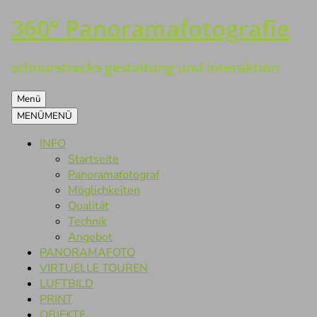
360° Panoramafotografie
Zum
Inhalt
springen
schnurstracks gestaltung und interaktion
Menü
MENÜ
MENÜ
INFO
Startseite
Panoramafotograf
Möglichkeiten
Qualität
Technik
Angebot
PANORAMAFOTO
VIRTUELLE TOUREN
LUFTBILD
PRINT
OBJEKTE