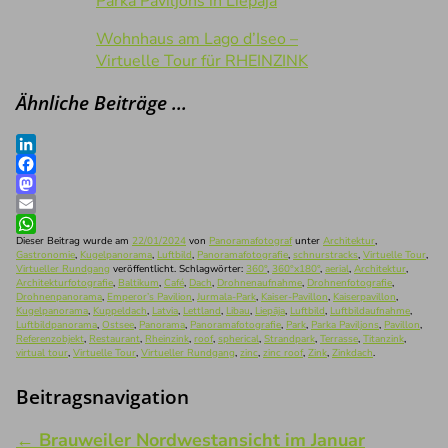
Parka Paviljons in Liepāja
Wohnhaus am Lago d’Iseo –
Virtuelle Tour für RHEINZINK
Ähnliche Beiträge …
LinkedIn
Facebook
Mastodon
Email
WhatsApp
Dieser Beitrag wurde am
22/01/2024
von
Panoramafotograf
unter
Architektur
,
Gastronomie
,
Kugelpanorama
,
Luftbild
,
Panoramafotografie
,
schnurstracks
,
Virtuelle Tour
,
Virtueller Rundgang
veröffentlicht. Schlagwörter:
360°
,
360°x180°
,
aerial
,
Architektur
,
Architekturfotografie
,
Baltikum
,
Café
,
Dach
,
Drohnenaufnahme
,
Drohnenfotografie
,
Drohnenpanorama
,
Emperor’s Pavilion
,
Jurmala-Park
,
Kaiser-Pavillon
,
Kaiserpavillon
,
Kugelpanorama
,
Kuppeldach
,
Latvia
,
Lettland
,
Libau
,
Liepāja
,
Luftbild
,
Luftbildaufnahme
,
Luftbildpanorama
,
Ostsee
,
Panorama
,
Panoramafotografie
,
Park
,
Parka Paviljons
,
Pavillon
,
Referenzobjekt
,
Restaurant
,
Rheinzink
,
roof
,
spherical
,
Strandpark
,
Terrasse
,
Titanzink
,
virtual tour
,
Virtuelle Tour
,
Virtueller Rundgang
,
zinc
,
zinc roof
,
Zink
,
Zinkdach
.
Beitragsnavigation
←
Brauweiler Nordwestansicht im Januar