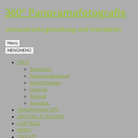
360° Panoramafotografie
Zum
Inhalt
springen
schnurstracks gestaltung und interaktion
Menü
MENÜ
MENÜ
INFO
Startseite
Panoramafotograf
Möglichkeiten
Qualität
Technik
Angebot
PANORAMAFOTO
VIRTUELLE TOUREN
LUFTBILD
PRINT
OBJEKTE