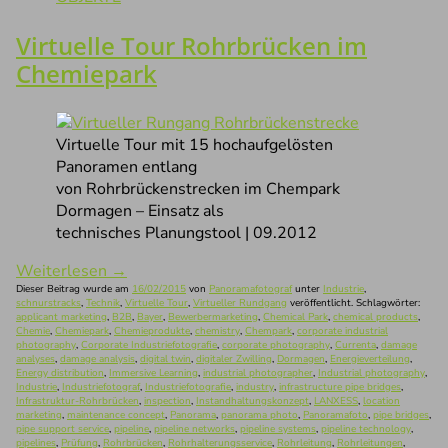
Virtuelle Tour Rohrbrücken im
Chemiepark
Virtuelle Tour mit 15 hochaufgelösten
Panoramen entlang
von Rohrbrückenstrecken im Chempark
Dormagen – Einsatz als
technisches Planungstool | 09.2012
Weiterlesen
→
Dieser Beitrag wurde am
16/02/2015
von
Panoramafotograf
unter
Industrie
,
schnurstracks
,
Technik
,
Virtuelle Tour
,
Virtueller Rundgang
veröffentlicht. Schlagwörter:
applicant marketing
,
B2B
,
Bayer
,
Bewerbermarketing
,
Chemical Park
,
chemical products
,
Chemie
,
Chemiepark
,
Chemieprodukte
,
chemistry
,
Chempark
,
corporate industrial
photography
,
Corporate Industriefotografie
,
corporate photography
,
Currenta
,
damage
analyses
,
damage analysis
,
digital twin
,
digitaler Zwilling
,
Dormagen
,
Energieverteilung
,
Energy distribution
,
Immersive Learning
,
industrial photographer
,
Industrial photography
,
Industrie
,
Industriefotograf
,
Industriefotografie
,
industry
,
infrastructure pipe bridges
,
Infrastruktur-Rohrbrücken
,
inspection
,
Instandhaltungskonzept
,
LANXESS
,
location
marketing
,
maintenance concept
,
Panorama
,
panorama photo
,
Panoramafoto
,
pipe bridges
,
pipe support service
,
pipeline
,
pipeline networks
,
pipeline systems
,
pipeline technology
,
pipelines
,
Prüfung
,
Rohrbrücken
,
Rohrhalterungsservice
,
Rohrleitung
,
Rohrleitungen
,