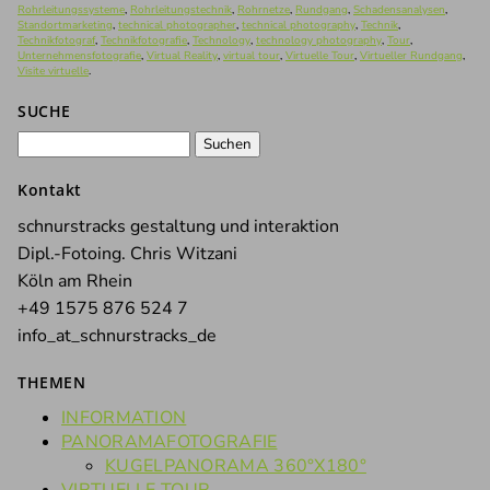
Rohrleitungssysteme
,
Rohrleitungstechnik
,
Rohrnetze
,
Rundgang
,
Schadensanalysen
,
Standortmarketing
,
technical photographer
,
technical photography
,
Technik
,
Technikfotograf
,
Technikfotografie
,
Technology
,
technology photography
,
Tour
,
Unternehmensfotografie
,
Virtual Reality
,
virtual tour
,
Virtuelle Tour
,
Virtueller Rundgang
,
Visite virtuelle
.
SUCHE
Suchen
nach:
Kontakt
schnurstracks gestaltung und interaktion
Dipl.-Fotoing. Chris Witzani
Köln am Rhein
+49 1575 876 524 7
info_at_schnurstracks_de
THEMEN
INFORMATION
PANORAMAFOTOGRAFIE
KUGELPANORAMA 360°X180°