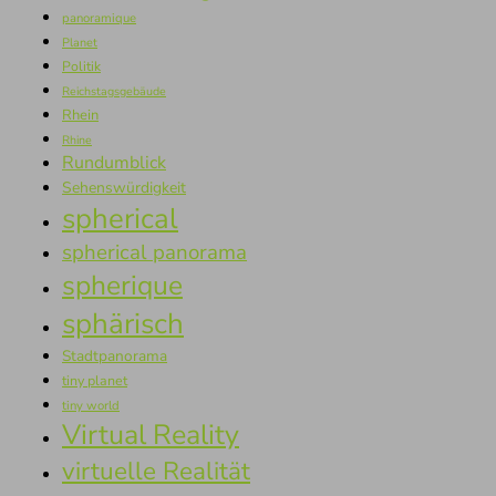
panoramique
Planet
Politik
Reichstagsgebäude
Rhein
Rhine
Rundumblick
Sehenswürdigkeit
spherical
spherical panorama
spherique
sphärisch
Stadtpanorama
tiny planet
tiny world
Virtual Reality
virtuelle Realität