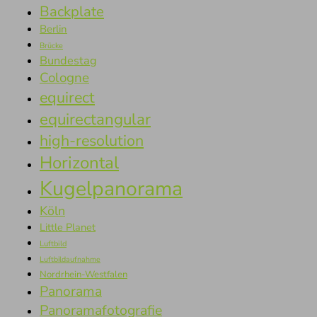
Backplate
Berlin
Brücke
Bundestag
Cologne
equirect
equirectangular
high-resolution
Horizontal
Kugelpanorama
Köln
Little Planet
Luftbild
Luftbildaufnahme
Nordrhein-Westfalen
Panorama
Panoramafotografie