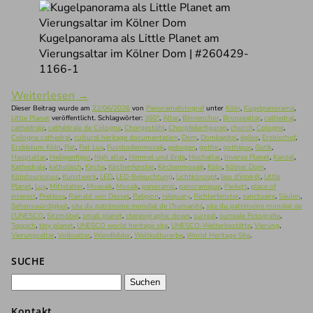
Kugelpanorama als Little Planet am
Vierungsaltar im Kölner Dom | #260429-
1166-1
Weiterlesen
→
Dieser Beitrag wurde am
22/06/2026
von
Panoramafotograf
unter
Köln
,
Kugelpanorama
,
Little Planet
veröffentlicht. Schlagwörter:
360°
,
Altar
,
Binnenchor
,
Bronzealtar
,
cathedral
,
cathédrale
,
cathédrale de Cologne
,
Chorgestühl
,
Chorpfeilerfiguren
,
church
,
Cologne
,
Cologne cathedral
,
cultural heritage documentation
,
Dom
,
Domkapitel
,
église
,
Erzbischof
,
Erzbistum Köln
,
Fiat
,
Fiat Lux
,
Fussbodenmosaik
,
gebogen
,
gothic
,
gothique
,
Gotik
,
Hauptaltar
,
Heiligenfigur
,
high altar
,
Himmel und Erde
,
Hochaltar
,
Inverse Planet
,
Kanzel
,
Kathedrale
,
katholisch
,
Kirche
,
Kirchenfenster
,
Kirchenmosaik
,
Köln
,
Kölner Dom
,
Kölntourismus
,
Kunstwerk
,
LED
,
LED-Beleuchtung
,
Lichtkonzept
,
lieu d'intérêt
,
Little
Planet
,
Lux
,
Mittelalter
,
Moasaik
,
Mosaik
,
panoramic
,
panoramique
,
Parkett
,
place of
interest
,
Pretiosa
,
Rainald von Dassel
,
Religion
,
reliquary
,
Richterfenster
,
sanctuaire
,
Säulen
,
Sehenswürdigkeit
,
site du patrimoine mondial de l'humanité
,
site du patrimoine mondial de
l'UNESCO
,
Sitzmöbel
,
small planet
,
stereographic down
,
surreal
,
surreale Fotografie
,
Teppich
,
tiny planet
,
UNESCO world heritage site
,
UNESCO-Welterbestätte
,
Vierung
,
Vierungsaltar
,
Volksaltar
,
Wandbilder
,
Weltkulturerbe
,
World Heritage Site
.
SUCHE
Suchen
nach:
Kontakt