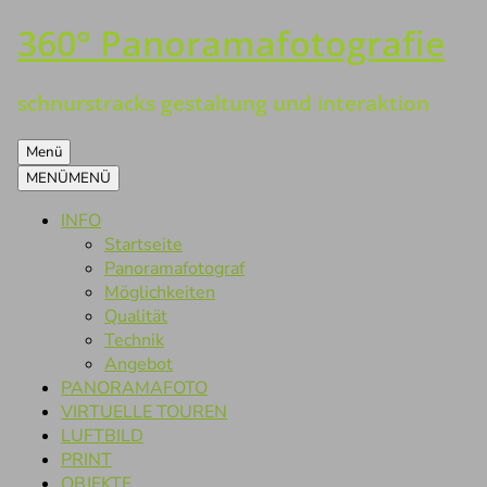
360° Panoramafotografie
Zum
Inhalt
springen
schnurstracks gestaltung und interaktion
Menü
MENÜ
MENÜ
INFO
Startseite
Panoramafotograf
Möglichkeiten
Qualität
Technik
Angebot
PANORAMAFOTO
VIRTUELLE TOUREN
LUFTBILD
PRINT
OBJEKTE