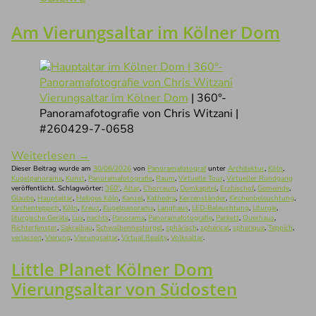
Am Vierungsaltar im Kölner Dom
Vierungsaltar im Kölner Dom
| 360°-
Panoramafotografie von Chris Witzani |
#260429-7-0658
Weiterlesen
→
Dieser Beitrag wurde am
30/06/2026
von
Panoramafotograf
unter
Architektur
,
Köln
,
Kugelpanorama
,
Kunst
,
Panoramafotografie
,
Raum
,
Virtuelle Tour
,
Virtueller Rundgang
veröffentlicht. Schlagwörter:
360°
,
Altar
,
Chorraum
,
Domkapitel
,
Erzbischof
,
Gemeinde
,
Glaube
,
Hauptaltar
,
Heiliges Köln
,
Kanzel
,
Kathedra
,
Kerzenständer
,
Kirchenbeleuchtung
,
Kirchenteppich
,
Köln
,
Kreuz
,
Kugelpanorama
,
Langhaus
,
LED-Beleuchtung
,
Liturgie
,
liturgische Geräte
,
Lux
,
nachts
,
Panorama
,
Panoramafotografie
,
Parkett
,
Querhaus
,
Richterfenster
,
Sakralbau
,
Schwalbennestorgel
,
sphärisch
,
spherical
,
spherique
,
Teppich
,
verlassen
,
Vierung
,
Vierungsaltar
,
Virtual Reality
,
Volksaltar
.
Little Planet Kölner Dom
Vierungsaltar von Südosten