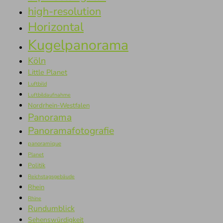
high-resolution
Horizontal
Kugelpanorama
Köln
Little Planet
Luftbild
Luftbildaufnahme
Nordrhein-Westfalen
Panorama
Panoramafotografie
panoramique
Planet
Politik
Reichstagsgebäude
Rhein
Rhine
Rundumblick
Sehenswürdigkeit