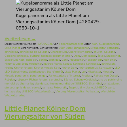
Kugelpanorama als Little Planet am
Vierungsaltar im Kölner Dom | #260429-
0950-10-1
Weiterlesen
→
Dieser Beitrag wurde am
22/06/2026
von
Panoramafotograf
unter
Köln
,
Kugelpanorama
,
Little Planet
veröffentlicht. Schlagwörter:
360°
,
Altar
,
Binnenchor
,
Bronzealtar
,
cathedral
,
cathédrale
,
cathédrale de Cologne
,
Chorgestühl
,
Chorpfeilerfiguren
,
church
,
Cologne
,
Cologne cathedral
,
cultural heritage documentation
,
Dom
,
Domkapitel
,
église
,
Erzbischof
,
Erzbistum Köln
,
gebogen
,
gothic
,
gothique
,
Gotik
,
Hauptaltar
,
Heiligenfigur
,
high altar
,
Himmel und Erde
,
Hochaltar
,
Inverse Planet
,
Kanzel
,
Kathedra
,
Kathedrale
,
katholisch
,
Kirche
,
Kirchenfenster
,
Kirchenmosaik
,
Köln
,
Kölner Dom
,
Kölntourismus
,
Kunstwerk
,
LED
,
LED-Beleuchtung
,
Lichtkonzept
,
lieu d'intérêt
,
Little Planet
,
Lux
,
Mittelalter
,
Moasaik
,
Mosaik
,
panoramic
,
panoramique
,
Parkett
,
place of interest
,
Pretiosa
,
Rainald von Dassel
,
Religion
,
reliquary
,
Richterfenster
,
sanctuaire
,
Säulen
,
Sehenswürdigkeit
,
site du patrimoine
mondial de l'humanité
,
site du patrimoine mondial de l'UNESCO
,
Sitzmöbel
,
small planet
,
stereographic down
,
surreal
,
surreale Fotografie
,
Teppich
,
tiny planet
,
UNESCO world
heritage site
,
UNESCO-Welterbestätte
,
Vierung
,
Vierungsaltar
,
Volksaltar
,
Wandbilder
,
Weltkulturerbe
.
Little Planet Kölner Dom
Vierungsaltar von Süden