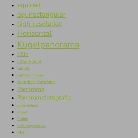
equirect
equirectangular
high-resolution
Horizontal
Kugelpanorama
Köln
Little Planet
Luftbild
Luftbildaufnahme
Nordrhein-Westfalen
Panorama
Panoramafotografie
panoramique
Planet
Politik
Reichstagsgebäude
Rhein