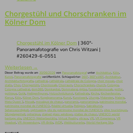
Chorgestühl und Chorschranken im
Kölner Dom
Chorgestühl im Kölner Dom
| 360°-
Panoramafotografie von Chris Witzani |
#260429-6-0551
Weiterlesen
→
Dieser Beitrag wurde am
30/06/2026
von
Panoramafotograf
unter
Architektur
,
Köln
,
Kunst
,
Panoramafotografie
veröffentlicht. Schlagwörter:
360°
,
360°x180°
,
Architektur
,
Architekturfotografie
,
cathedral
,
cathédrale
,
cathédrale de Cologne
,
choir mosaic
,
choir
stalls
,
Chor
,
Chorgestühl
,
Chormosaik
,
Chorraum
,
Chorschranken
,
church
,
Cologne
,
Cologne cathedral
,
dom360
,
Domkapitel
,
Dommalerei
,
église
,
Fussbodenmosaik
,
gothic
,
gothique
,
Gotik
,
Heiligenfiguren
,
Holzschnitzkunst
,
Kathedrale
,
Kirche
,
Kirchenfenster
,
Klerus
,
Köln
,
Kölner Dom
,
Kugelpanorama
,
Kunst
,
Kunstwerk
,
Liturgie
,
Malereien
,
Malerie
,
Meta Quest 3
,
Mosaik
,
mosaïque de chœur
,
panoramic
,
panoramique
,
patrimoine mondial
,
patrimoine mondial de l'UNESCO
,
Réalité virtuelle
,
Religion
,
Sakralkunst
,
Sehenswürdigkeit
,
sightseeing
,
site du patrimoine mondial de l'UNESCO
,
sites touristiques
,
Sitzgelegenheit
,
spherique
,
stained glass windows
,
stalles de chœur
,
UNESCO world
heritage site
,
UNESCO-Welterbestätte
,
Virtual Reality
,
vitraux
,
VR
,
VR Experience
,
VR
Headset
,
VR-Anwendung
,
VR-Brille
,
WDR
,
Weltkulturerbe
,
World Heritage Site
.