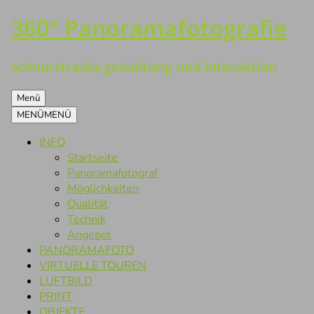
360° Panoramafotografie
Zum
Inhalt
springen
schnurstracks gestaltung und interaktion
Menü
MENÜ
MENÜ
INFO
Startseite
Panoramafotograf
Möglichkeiten
Qualität
Technik
Angebot
PANORAMAFOTO
VIRTUELLE TOUREN
LUFTBILD
PRINT
OBJEKTE