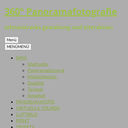
360° Panoramafotografie
Zum
Inhalt
springen
schnurstracks gestaltung und interaktion
Menü
MENÜ
MENÜ
INFO
Startseite
Panoramafotograf
Möglichkeiten
Qualität
Technik
Angebot
PANORAMAFOTO
VIRTUELLE TOUREN
LUFTBILD
PRINT
OBJEKTE