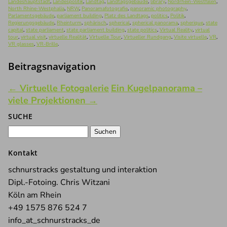
Landeshauptstadt
,
Landespolitik
,
Landtag
,
Landtagsgebäude
,
library
,
Nordrhein-Westfalen
,
North Rhine-Westphalia
,
NRW
,
Panoramafotografie
,
panoramic photography
,
Parlamentsgebäude
,
parliament building
,
Platz des Landtags
,
politics
,
Politik
,
Regierungsgebäude
,
Rheinturm
,
sphärisch
,
spherical
,
spherical panorama
,
spherique
,
state
capital
,
state parliament
,
state parliament building
,
state politics
,
Virtual Reality
,
virtual
tour
,
virtual visit
,
virtuelle Realität
,
Virtuelle Tour
,
Virtueller Rundgang
,
Visite virtuelle
,
VR
,
VR glasses
,
VR-Brille
.
Beitragsnavigation
←
Virtuelle Fotogalerie
Ein Kugelpanorama –
viele Projektionen
→
SUCHE
Suchen
nach:
Kontakt
schnurstracks gestaltung und interaktion
Dipl.-Fotoing. Chris Witzani
Köln am Rhein
+49 1575 876 524 7
info_at_schnurstracks_de