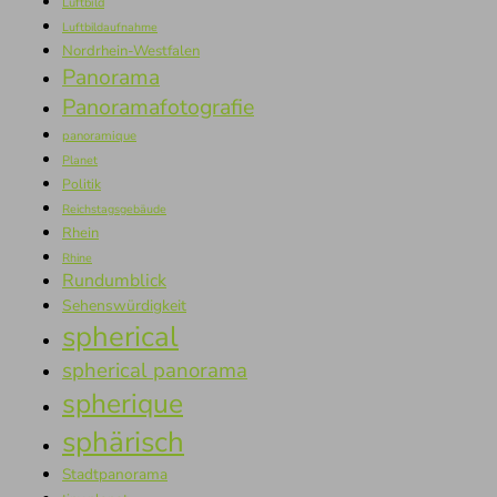
Luftbild
Luftbildaufnahme
Nordrhein-Westfalen
Panorama
Panoramafotografie
panoramique
Planet
Politik
Reichstagsgebäude
Rhein
Rhine
Rundumblick
Sehenswürdigkeit
spherical
spherical panorama
spherique
sphärisch
Stadtpanorama