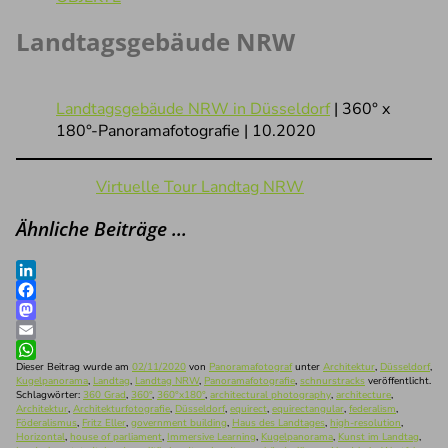
Landtagsgebäude NRW
Landtagsgebäude NRW in Düsseldorf
| 360° x
180°-Panoramafotografie | 10.2020
Virtuelle Tour Landtag NRW
Ähnliche Beiträge …
LinkedIn
Facebook
Mastodon
Email
WhatsApp
Dieser Beitrag wurde am
02/11/2020
von
Panoramafotograf
unter
Architektur
,
Düsseldorf
,
Kugelpanorama
,
Landtag
,
Landtag NRW
,
Panoramafotografie
,
schnurstracks
veröffentlicht.
Schlagwörter:
360 Grad
,
360°
,
360°x180°
,
architectural photography
,
architecture
,
Architektur
,
Architekturfotografie
,
Düsseldorf
,
equirect
,
equirectangular
,
federalism
,
Föderalismus
,
Fritz Eller
,
government building
,
Haus des Landtages
,
high-resolution
,
Horizontal
,
house of parliament
,
Immersive Learning
,
Kugelpanorama
,
Kunst im Landtag
,