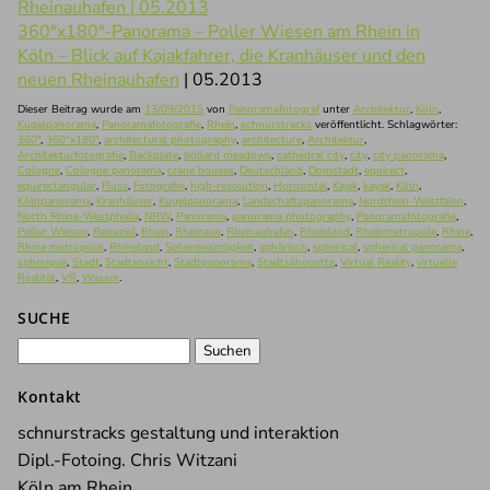
360°x180°-Panorama – Poller Wiesen am Rhein in
Köln – Blick auf Kajakfahrer, die Kranhäuser und den
neuen Rheinauhafen
| 05.2013
Dieser Beitrag wurde am
13/09/2015
von
Panoramafotograf
unter
Architektur
,
Köln
,
Kugelpanorama
,
Panoramafotografie
,
Rhein
,
schnurstracks
veröffentlicht. Schlagwörter:
360°
,
360°x180°
,
architectural photography
,
architecture
,
Architektur
,
Architekturfotografie
,
Backplate
,
bollard meadows
,
cathedral city
,
city
,
city panorama
,
Cologne
,
Cologne panorama
,
crane houses
,
Deutschland
,
Domstadt
,
equirect
,
equirectangular
,
Fluss
,
Fotografie
,
high-resolution
,
Horizontal
,
Kajak
,
kayak
,
Köln
,
Kölnpanorama
,
Kranhäuser
,
Kugelpanorama
,
Landschaftspanorama
,
Nordrhein-Westfalen
,
North Rhine-Westphalia
,
NRW
,
Panorama
,
panorama photography
,
Panoramafotografie
,
Poller Wiesen
,
Reiseziel
,
Rhein
,
Rheinaue
,
Rheinauhafen
,
Rheinland
,
Rheinmetropole
,
Rhine
,
Rhine metropolis
,
Rhineland
,
Sehenswürdigkeit
,
sphärisch
,
spherical
,
spherical panorama
,
spherique
,
Stadt
,
Stadtansicht
,
Stadtpanorama
,
Stadtsilhouette
,
Virtual Reality
,
virtuelle
Realität
,
VR
,
Wasser
.
SUCHE
Suchen
nach:
Kontakt
schnurstracks gestaltung und interaktion
Dipl.-Fotoing. Chris Witzani
Köln am Rhein