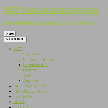
360° Panoramafotografie
Zum
Inhalt
springen
schnurstracks gestaltung und interaktion
Menü
MENÜ
MENÜ
INFO
Startseite
Panoramafotograf
Möglichkeiten
Qualität
Technik
Angebot
PANORAMAFOTO
VIRTUELLE TOUREN
LUFTBILD
PRINT
OBJEKTE