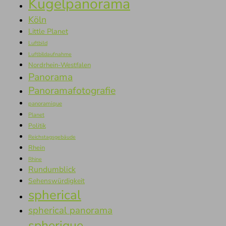
Kugelpanorama
Köln
Little Planet
Luftbild
Luftbildaufnahme
Nordrhein-Westfalen
Panorama
Panoramafotografie
panoramique
Planet
Politik
Reichstagsgebäude
Rhein
Rhine
Rundumblick
Sehenswürdigkeit
spherical
spherical panorama
spherique