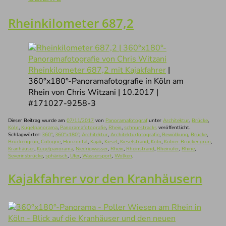
Rheinkilometer 687,2
Rheinkilometer 687,2 mit Kajakfahrer
|
360°x180°-Panoramafotografie in Köln am
Rhein von Chris Witzani | 10.2017 |
#171027-9258-3
Dieser Beitrag wurde am
07/11/2017
von
Panoramafotograf
unter
Architektur
,
Brücke
,
Köln
,
Kugelpanorama
,
Panoramafotografie
,
Rhein
,
schnurstracks
veröffentlicht.
Schlagwörter:
360°
,
360°x180°
,
Architektur
,
Architekturfotografie
,
Bewölkung
,
Brücke
,
Brückengrün
,
Cologne
,
Horizontal
,
Kajak
,
Kiesel
,
Kieselstrand
,
Köln
,
Kölner Brückengrün
,
Kranhäuser
,
Kugelpanorama
,
Niedrigwasser
,
Rhein
,
Rheinstrand
,
Rheinufer
,
Rhine
,
Severinsbrücke
,
sphärisch
,
Ufer
,
Wassersport
,
Wolken
.
Kajakfahrer vor den Kranhäusern