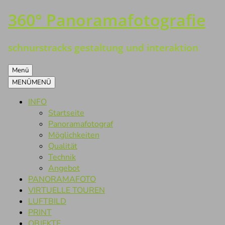
360° Panoramafotografie
Zum
Inhalt
springen
schnurstracks gestaltung und interaktion
Menü
MENÜ
MENÜ
INFO
Startseite
Panoramafotograf
Möglichkeiten
Qualität
Technik
Angebot
PANORAMAFOTO
VIRTUELLE TOUREN
LUFTBILD
PRINT
OBJEKTE