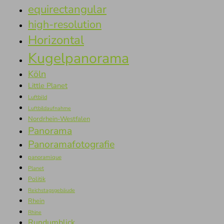
equirectangular
high-resolution
Horizontal
Kugelpanorama
Köln
Little Planet
Luftbild
Luftbildaufnahme
Nordrhein-Westfalen
Panorama
Panoramafotografie
panoramique
Planet
Politik
Reichstagsgebäude
Rhein
Rhine
Rundumblick