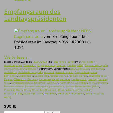
Empfangsraum des
Landtagspräsidenten
Kugelpanorama
vom Empfangsraum des
Präsidenten im Landtag NRW | #230310-
1021
Weiterlesen
→
Dieser Beitrag wurde am
30/05/2023
von
Panoramafotograf
unter
Architektur
,
Aussichtspunkt
,
Düsseldorf
,
Kugelpanorama
,
Landtag
,
Landtag NRW
,
Panoramafotografie
,
Raum
,
Rhein
,
schnurstracks
veröffentlicht. Schlagwörter:
360°
,
360°x180°
,
architecture
,
Architektur
,
Architekturfotografie
,
Aussicht
,
Aussichtspunkt
,
Besprechungsraum
,
Demokratie
,
Deutschland
,
Düsseldorf
,
Empfangsraum
,
Empfangszimmer
,
equirectangular
,
Fenster
,
Gästebuch
,
Germany
,
immersive
,
Kugelpanorama
,
Landespolitik
,
Landtag
,
Landtag
NRW
,
Landtagspräsident
,
Nordrhein-Westfalen
,
North Rhine-Westphalia
,
NRW
,
Panorama
,
Panoramafenster
,
Panoramafotografie
,
panoramique
,
Parkett
,
Parkettboden
,
Politik
,
Präsident
,
Raum
,
Rhein
,
Rheinblick
,
Rheinland
,
Rheinmetropole
,
Rheinschiffe
,
Rheinschifffahrt
,
room with a view
,
Rundblick
,
Rundum
,
Rundumblick
,
Windows of the
world
.
SUCHE