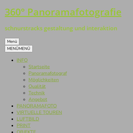
360° Panoramafotografie
Zum
Inhalt
springen
schnurstracks gestaltung und interaktion
Menü
MENÜ
MENÜ
INFO
Startseite
Panoramafotograf
Möglichkeiten
Qualität
Technik
Angebot
PANORAMAFOTO
VIRTUELLE TOUREN
LUFTBILD
PRINT
OBJEKTE