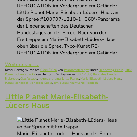
Little Planet Marie-Elisabeth-Lüders-Haus an
der Spree #100707-1210-1 | 360°-Panorama
der Liegenschaften des Deutschen
Bundestages an der Spree, Blick von der
Freitreppe am Marie-Elisabeth-Lüders-Haus
oben über die Spree, Typo-Kunst RE-
REEDUCATION im Vordergrund am Geländer
Weiterlesen
→
Dieser Beitrag wurde am
05/01/2026
von
Panoramafotograf
unter
Bundestag Berlin
,
Little
Planet
,
schnurstracks
veröffentlicht. Schlagwörter:
360°x180°
,
Band des Bundes
,
Freitreppe
,
Glasfassade
,
Kugelpanorama
,
Little Planet
,
Marie-Elisabeth-Lüders-Haus
,
Planet
,
sphärisch
,
spherical
,
Spree
,
tiny planet
,
tiny world
,
Vordach
.
Little Planet Marie-Elisabeth-
Lüders-Haus
Marie-Elisabeth-Lüders-Haus an der Spree