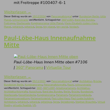
mit Freitreppe #100407-6-1
Weiterlesen
→
Dieser Beitrag wurde am
19/12/2024
von
Panoramafotograf
unter
Bundestag Berlin
,
Little
Planet
,
schnurstracks
veröffentlicht. Schlagwörter:
360°x180°
,
Band des Bundes
,
Freitreppe
,
Glasfassade
,
Kugelpanorama
,
Little Planet
,
Marie-Elisabeth-Lüders-Haus
,
Planet
,
sphärisch
,
spherical
,
Spree
,
tiny planet
,
tiny world
,
Vordach
.
Paul-Löbe-Haus Innenaufnahme
Mitte
Paul-Löbe-Haus Innen Mitte oben #7106
|
360° Panorama
|
Virtuelle Tour
Weiterlesen
→
Dieser Beitrag wurde am
05/11/2021
von
Panoramafotograf
unter
Architektur
,
Brücke
,
Bundestag Berlin
,
Kugelpanorama
,
Panoramafotografie
,
Raum
,
schnurstracks
veröffentlicht. Schlagwörter:
360°
,
360°x180°
,
Arbeitsparlament
,
Architektur
,
Architekturfotografie
,
Ausschuss
,
Band des Bundes
,
Berlin
,
Brücke
,
Bundestag
,
Glasfassade
,
Kassettendecke
,
Kugelpanorama
,
Parlament
,
Parlamentsgebäude
,
Parlamentsverwaltung
,
Parlamentsviertel
,
Paul-Löbe-Haus
,
Paul-Loebe building
,
Sichtbeton
,
sphärisch
,
spherical
,
spherique
,
Spree
,
Spreebogen
,
Stephan Braunfels
,
Virtual
Reality
,
virtuelle Realität
,
VR
.