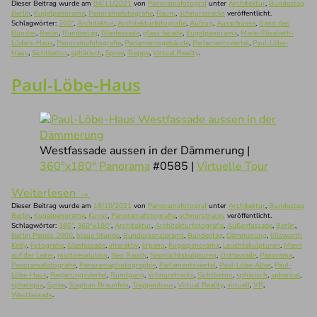
Dieser Beitrag wurde am
04/11/2021
von
Panoramafotograf
unter
Architektur
,
Bundestag
Berlin
,
Kugelpanorama
,
Panoramafotografie
,
Raum
,
schnurstracks
veröffentlicht.
Schlagwörter:
360°
,
Architektur
,
Architekturfotografie
,
Aufzug
,
Ausschüsse
,
Band des
Bundes
,
Berlin
,
Bundestag
,
Glasfassade
,
glass facade
,
Kugelpanorama
,
Marie-Elisabeth-
Lüders-Haus
,
Panoramafotografie
,
Parlamentsgebäude
,
Parlamentsviertel
,
Paul-Löbe-
Haus
,
Sichtbeton
,
sphärisch
,
Spree
,
Treppe
,
Virtual Reality
.
Paul-Löbe-Haus
Westfassade aussen in der Dämmerung |
360°x180° Panorama
#0585 |
Virtuelle Tour
Weiterlesen
→
Dieser Beitrag wurde am
18/10/2021
von
Panoramafotograf
unter
Architektur
,
Bundestag
Berlin
,
Kugelpanorama
,
Kunst
,
Panoramafotografie
,
schnurstracks
veröffentlicht.
Schlagwörter:
360°
,
360°x180°
,
Architektur
,
Architekturfotografie
,
Außenfassade
,
Berlin
,
Berlin Panels 2000
,
blaue Stunde
,
Bundeskanzleramt
,
Bundestag
,
Dämmerung
,
Ellsworth
Kelly
,
Fotografie
,
Glasfassade
,
interaktiv
,
krpano
,
Kugelpanorama
,
Leuchtskulpturen
,
Mann
auf der Leiter
,
multiresolution
,
Neo Rauch
,
Neonlichtskulpturen
,
Ostfassade
,
Panorama
,
Panoramafotografie
,
Panoramaphotographie
,
Parlamentsviertel
,
Paul-Löbe-Allee
,
Paul-
Löbe-Haus
,
Regierungsviertel
,
Rundgang
,
schnurstracks
,
Sichtbeton
,
sphärisch
,
spherical
,
spherique
,
Spree
,
Stephan Braunfels
,
Treppenhaus
,
Virtual Reality
,
virtuell
,
VR
,
Westfassade
.