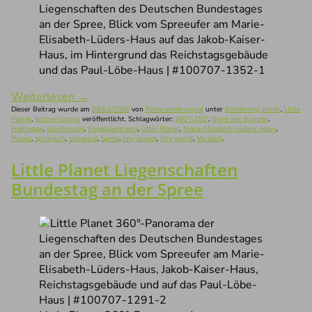
Liegenschaften des Deutschen Bundestages
an der Spree, Blick vom Spreeufer am Marie-
Elisabeth-Lüders-Haus auf das Jakob-Kaiser-
Haus, im Hintergrund das Reichstagsgebäude
und das Paul-Löbe-Haus | #100707-1352-1
Weiterlesen
→
Dieser Beitrag wurde am
08/01/2026
von
Panoramafotograf
unter
Bundestag Berlin
,
Little
Planet
,
schnurstracks
veröffentlicht. Schlagwörter:
360°x180°
,
Band des Bundes
,
Freitreppe
,
Glasfassade
,
Kugelpanorama
,
Little Planet
,
Marie-Elisabeth-Lüders-Haus
,
Planet
,
sphärisch
,
spherical
,
Spree
,
tiny planet
,
tiny world
,
Vordach
.
Little Planet Liegenschaften
Bundestag an der Spree