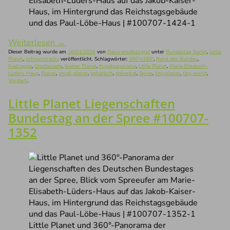
Elisabeth-Lüders-Haus auf das Jakob-Kaiser-
Haus, im Hintergrund das Reichstagsgebäude
und das Paul-Löbe-Haus | #100707-1424-1
Weiterlesen
→
Dieser Beitrag wurde am
16/01/2026
von
Panoramafotograf
unter
Bundestag Berlin
,
Little
Planet
,
schnurstracks
veröffentlicht. Schlagwörter:
360°x180°
,
Band des Bundes
,
Freitreppe
,
Glasfassade
,
kleiner Planet
,
Kugelpanorama
,
Little Planet
,
Marie-Elisabeth-
Lüders-Haus
,
Planet
,
small planet
,
sphärisch
,
spherical
,
Spree
,
tiny planet
,
tiny world
,
Vordach
.
Little Planet Liegenschaften
Bundestag an der Spree #100707-
1352
Little Planet und 360°-Panorama der