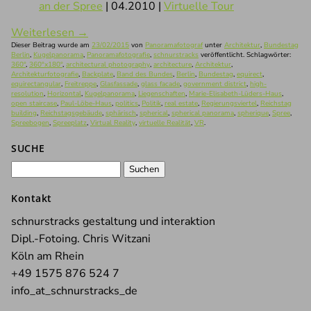
an der Spree
| 04.2010 |
Virtuelle Tour
Weiterlesen
→
Dieser Beitrag wurde am
23/02/2015
von
Panoramafotograf
unter
Architektur
,
Bundestag
Berlin
,
Kugelpanorama
,
Panoramafotografie
,
schnurstracks
veröffentlicht. Schlagwörter:
360°
,
360°x180°
,
architectural photography
,
architecture
,
Architektur
,
Architekturfotografie
,
Backplate
,
Band des Bundes
,
Berlin
,
Bundestag
,
equirect
,
equirectangular
,
Freitreppe
,
Glasfassade
,
glass facade
,
government district
,
high-
resolution
,
Horizontal
,
Kugelpanorama
,
Liegenschaften
,
Marie-Elisabeth-Lüders-Haus
,
open staircase
,
Paul-Löbe-Haus
,
politics
,
Politik
,
real estate
,
Regierungsviertel
,
Reichstag
building
,
Reichstagsgebäude
,
sphärisch
,
spherical
,
spherical panorama
,
spherique
,
Spree
,
Spreebogen
,
Spreeplatz
,
Virtual Reality
,
virtuelle Realität
,
VR
.
SUCHE
Suchen
nach:
Kontakt
schnurstracks gestaltung und interaktion
Dipl.-Fotoing. Chris Witzani
Köln am Rhein
+49 1575 876 524 7
info_at_schnurstracks_de