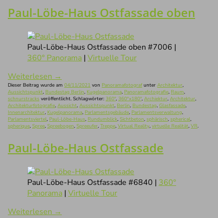
Paul-Löbe-Haus Ostfassade oben
Paul-Löbe-Haus Ostfassade oben #7006 |
360° Panorama
|
Virtuelle Tour
Weiterlesen
→
Dieser Beitrag wurde am
04/11/2021
von
Panoramafotograf
unter
Architektur
,
Aussichtspunkt
,
Bundestag Berlin
,
Kugelpanorama
,
Panoramafotografie
,
Raum
,
schnurstracks
veröffentlicht. Schlagwörter:
360°
,
360°x180°
,
Archiektur
,
Architektur
,
Architekturfotografie
,
Aussicht
,
Aussichtspunkt
,
Berlin
,
Bundestag
,
Glasfassade
,
Innenarchitektur
,
Kugelpanorama
,
Parlamentsgebäude
,
Parlamentsverwaltung
,
Parlamentsviertel
,
Paul-Löbe-Haus
,
Rundumblick
,
Sichtbeton
,
sphärisch
,
spherical
,
spherique
,
Spree
,
Spreebogen
,
Spreeufer
,
Treppe
,
Virtual Reality
,
virtuelle Realität
,
VR
.
Paul-Löbe-Haus Ostfassade
Paul-Löbe-Haus Ostfassade #6840 |
360°
Panorama
|
Virtuelle Tour
Weiterlesen
→