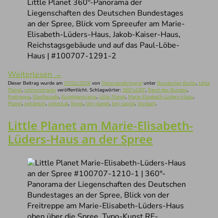
Little Planet 360°-Panorama der
Liegenschaften des Deutschen Bundestages
an der Spree, Blick vom Spreeufer am Marie-
Elisabeth-Lüders-Haus, Jakob-Kaiser-Haus,
Reichstagsgebäude und auf das Paul-Löbe-
Haus | #100707-1291-2
Weiterlesen
→
Dieser Beitrag wurde am
07/01/2026
von
Panoramafotograf
unter
Bundestag Berlin
,
Little
Planet
,
schnurstracks
veröffentlicht. Schlagwörter:
360°x180°
,
Band des Bundes
,
Freitreppe
,
Glasfassade
,
Kugelpanorama
,
Little Planet
,
Marie-Elisabeth-Lüders-Haus
,
Planet
,
sphärisch
,
spherical
,
Spree
,
tiny planet
,
tiny world
,
Vordach
.
Little Planet am Marie-Elisabeth-
Lüders-Haus an der Spree