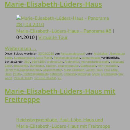
Marie-Elisabeth-Lüders-Haus
Marie-Elisabeth-Lüders-Haus – Panorama #8
|
04.2010 |
Virtuelle Tour
Weiterlesen
→
Dieser Beitrag wurde am
23/02/2015
von
Panoramafotograf
unter
Architektur
,
Bundestag
Berlin
,
Kugelpanorama
,
Little Planet
,
Panoramafotografie
,
schnurstracks
veröffentlicht.
Schlagwörter:
360°
,
360°x180°
,
architecture
,
Architektur
,
Architekturfotografie
,
Backplate
,
Berlin
,
Braunsfeld
,
Bundestag
,
equirect
,
equirectangular
,
Glasfassade
,
high-resolution
,
Horizontal
,
Kugelpanorama
,
Liegenschaften
,
Marie-Elisabeth-Lüders-Haus
,
Paul-Löbe-
Haus
,
Politik
,
Reichstagsgebäude
,
sphärisch
,
spherical
,
spherique
,
Spree
,
Spreebogen
,
tiny
world
,
Virtual Reality
,
virtuelle Realität
,
VR
.
Marie-Elisabeth-Lüders-Haus mit
Freitreppe
Reichstagsgebäude, Paul-Löbe-Haus und
Marie-Elisabeth-Lüders-Haus mit Freitreppe