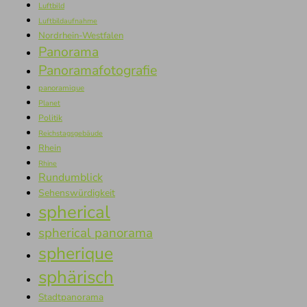
Luftbild
Luftbildaufnahme
Nordrhein-Westfalen
Panorama
Panoramafotografie
panoramique
Planet
Politik
Reichstagsgebäude
Rhein
Rhine
Rundumblick
Sehenswürdigkeit
spherical
spherical panorama
spherique
sphärisch
Stadtpanorama