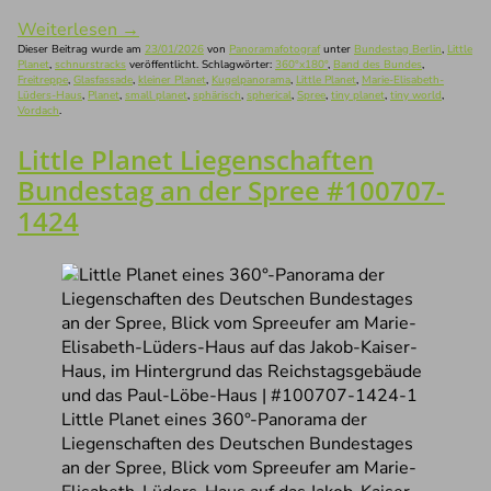
Weiterlesen
→
Dieser Beitrag wurde am
23/01/2026
von
Panoramafotograf
unter
Bundestag Berlin
,
Little
Planet
,
schnurstracks
veröffentlicht. Schlagwörter:
360°x180°
,
Band des Bundes
,
Freitreppe
,
Glasfassade
,
kleiner Planet
,
Kugelpanorama
,
Little Planet
,
Marie-Elisabeth-
Lüders-Haus
,
Planet
,
small planet
,
sphärisch
,
spherical
,
Spree
,
tiny planet
,
tiny world
,
Vordach
.
Little Planet Liegenschaften
Bundestag an der Spree #100707-
1424
Little Planet eines 360°-Panorama der
Liegenschaften des Deutschen Bundestages
an der Spree, Blick vom Spreeufer am Marie-