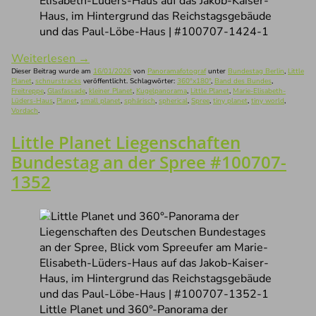
Elisabeth-Lüders-Haus auf das Jakob-Kaiser-
Haus, im Hintergrund das Reichstagsgebäude
und das Paul-Löbe-Haus | #100707-1424-1
Weiterlesen
→
Dieser Beitrag wurde am
16/01/2026
von
Panoramafotograf
unter
Bundestag Berlin
,
Little
Planet
,
schnurstracks
veröffentlicht. Schlagwörter:
360°x180°
,
Band des Bundes
,
Freitreppe
,
Glasfassade
,
kleiner Planet
,
Kugelpanorama
,
Little Planet
,
Marie-Elisabeth-
Lüders-Haus
,
Planet
,
small planet
,
sphärisch
,
spherical
,
Spree
,
tiny planet
,
tiny world
,
Vordach
.
Little Planet Liegenschaften
Bundestag an der Spree #100707-
1352
Little Planet und 360°-Panorama der