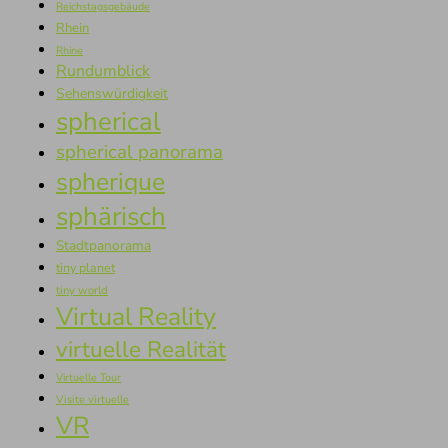
Reichstagsgebäude
Rhein
Rhine
Rundumblick
Sehenswürdigkeit
spherical
spherical panorama
spherique
sphärisch
Stadtpanorama
tiny planet
tiny world
Virtual Reality
virtuelle Realität
Virtuelle Tour
Visite virtuelle
VR