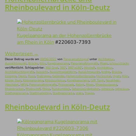
Rheinboulevard in Köln-Deutz
Kugelpanorama an der Hohenzollernbrücke
am Rhein in Köln
#220603-7393
Weiterlesen
→
Dieser Beitrag wurde am
09/06/2022
von
Panoramafotograf
unter
Architektur
,
Aussichtspunkt
,
Brücke
,
Köln
,
Kugelpanorama
,
Panoramafotografie
,
Rhein
,
schnurstracks
veröffentlicht. Schlagwörter:
360 Grad
,
360°
,
360°x180°
,
Altstadt
,
Architektur
,
Architekturfotografie
,
Aussicht
,
Aussichtsplattform
,
Aussichtspunkt
,
bridge
,
Brücke
,
Cologne
,
Deutz
,
Fluss
,
Freitreppe
,
Geländer
,
Hohenzollernbrücke
,
Horizontal
,
Hyatt
,
Köln
,
Kölner Dom
,
Kölnpanorama
,
Kölntourismus
,
Kugelpanorama
,
LVR Turm
,
Nordrhein-
Westfalen
,
NRW
,
Panoramafotografie
,
Promenade
,
Reling
,
Rhein
,
Rheinboulevard
,
Rheinbrücken
,
Rheinschiff
,
Rhine
,
Rundumblick
,
Sehenswürdigkeiten
,
spherical
,
spherique
,
Städtepanorama
,
Stadtmarketing
,
Stadtpanorama
,
stairs
,
Treppe
.
Rheinboulevard in Köln-Deutz
Kölnpanorama Kugelpanorama mit