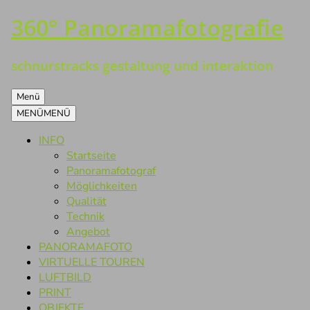
360° Panoramafotografie
Zum
Inhalt
springen
schnurstracks gestaltung und interaktion
Menü
MENÜ
MENÜ
INFO
Startseite
Panoramafotograf
Möglichkeiten
Qualität
Technik
Angebot
PANORAMAFOTO
VIRTUELLE TOUREN
LUFTBILD
PRINT
OBJEKTE