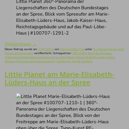
Little Planet 360°-Panorama der
Liegenschaften des Deutschen Bundestages
an der Spree, Blick vom Spreeufer am Marie-
Elisabeth-Lüders-Haus, Jakob-Kaiser-Haus,
Reichstagsgebäude und auf das Paul-Löbe-
Haus | #100707-1291-2
Weiterlesen
→
Dieser Beitrag wurde am
07/01/2026
von
Panoramafotograf
unter
Bundestag Berlin
,
Little
Planet
,
schnurstracks
veröffentlicht. Schlagwörter:
360°x180°
,
Band des Bundes
,
Freitreppe
,
Glasfassade
,
Kugelpanorama
,
Little Planet
,
Marie-Elisabeth-Lüders-Haus
,
Planet
,
sphärisch
,
spherical
,
Spree
,
tiny planet
,
tiny world
,
Vordach
.
Little Planet am Marie-Elisabeth-
Lüders-Haus an der Spree