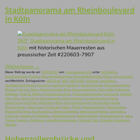
Stadtpanorama am Rheinboulevard
in Köln
360° Stadtpanorama am Rheinboulevard in
Köln
mit historischen Mauerresten aus
preussischer Zeit #220603-7907
Weiterlesen
→
Dieser Beitrag wurde am
29/09/2022
von
Panoramafotograf
unter
Architektur
,
Aussichtspunkt
,
Brücke
,
Köln
,
Kugelpanorama
,
Panoramafotografie
,
Rhein
,
schnurstracks
veröffentlicht. Schlagwörter:
360 Grad
,
360°
,
360°x180°
,
Altstadt
,
Architektur
,
Architekturfotografie
,
Aussicht
,
Aussichtsplattform
,
Aussichtspunkt
,
Boulevard
,
bridge
,
Brücke
,
Cologne
,
Deutz
,
Deutzer brücke
,
Dom
,
Festungsanlagen
,
Fotografie
,
Freitreppe
,
Geländer
,
Groß St. Martin
,
Hochwasserschutz
,
Hohenzollernbrücke
,
Horizontal
,
Kennedy
Ufer
,
Köln
,
Kölner Dom
,
Kölnpanorama
,
Kölntourismus
,
Kugelpanorama
,
Mauer
,
Mauerreste
,
Nordrhein-Westfalen
,
NRW
,
Panoramafotograf
,
Panoramafotografie
,
Panoramaweg
,
Planorama
,
Promenade
,
Reling
,
Rhein
,
Rheinboulevard
,
Rheinbrücken
,
Rheinschiff
,
Rhine
,
Rundumblick
,
Sehenswürdigkeit
,
Sehenswürdigkeiten
,
Sichtbeton
,
spherical
,
spherique
,
Städtebau
,
Städtepanorama
,
Stadtmarketing
,
Stadtpanorama
,
stairs
,
Treppe
,
treppen
,
Ufertreppe
,
Verteidigungsanlagen
,
Virtuelle Tour
,
Virtueller Rundgang
,
Witzani
.
Hohenzollernbrücke und