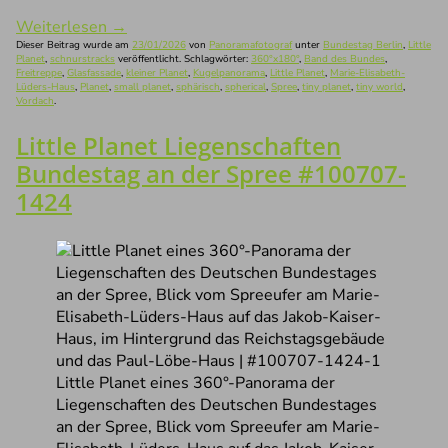
Weiterlesen
→
Dieser Beitrag wurde am
23/01/2026
von
Panoramafotograf
unter
Bundestag Berlin
,
Little
Planet
,
schnurstracks
veröffentlicht. Schlagwörter:
360°x180°
,
Band des Bundes
,
Freitreppe
,
Glasfassade
,
kleiner Planet
,
Kugelpanorama
,
Little Planet
,
Marie-Elisabeth-
Lüders-Haus
,
Planet
,
small planet
,
sphärisch
,
spherical
,
Spree
,
tiny planet
,
tiny world
,
Vordach
.
Little Planet Liegenschaften
Bundestag an der Spree #100707-
1424
Little Planet eines 360°-Panorama der
Liegenschaften des Deutschen Bundestages
an der Spree, Blick vom Spreeufer am Marie-