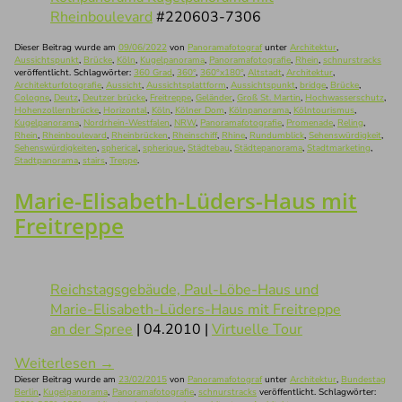
Rheinboulevard
#220603-7306
Dieser Beitrag wurde am
09/06/2022
von
Panoramafotograf
unter
Architektur
,
Aussichtspunkt
,
Brücke
,
Köln
,
Kugelpanorama
,
Panoramafotografie
,
Rhein
,
schnurstracks
veröffentlicht. Schlagwörter:
360 Grad
,
360°
,
360°x180°
,
Altstadt
,
Architektur
,
Architekturfotografie
,
Aussicht
,
Aussichtsplattform
,
Aussichtspunkt
,
bridge
,
Brücke
,
Cologne
,
Deutz
,
Deutzer brücke
,
Freitreppe
,
Geländer
,
Groß St. Martin
,
Hochwasserschutz
,
Hohenzollernbrücke
,
Horizontal
,
Köln
,
Kölner Dom
,
Kölnpanorama
,
Kölntourismus
,
Kugelpanorama
,
Nordrhein-Westfalen
,
NRW
,
Panoramafotografie
,
Promenade
,
Reling
,
Rhein
,
Rheinboulevard
,
Rheinbrücken
,
Rheinschiff
,
Rhine
,
Rundumblick
,
Sehenswürdigkeit
,
Sehenswürdigkeiten
,
spherical
,
spherique
,
Städtebau
,
Städtepanorama
,
Stadtmarketing
,
Stadtpanorama
,
stairs
,
Treppe
.
Marie-Elisabeth-Lüders-Haus mit
Freitreppe
Reichstagsgebäude, Paul-Löbe-Haus und
Marie-Elisabeth-Lüders-Haus mit Freitreppe
an der Spree
| 04.2010 |
Virtuelle Tour
Weiterlesen
→
Dieser Beitrag wurde am
23/02/2015
von
Panoramafotograf
unter
Architektur
,
Bundestag
Berlin
,
Kugelpanorama
,
Panoramafotografie
,
schnurstracks
veröffentlicht. Schlagwörter: