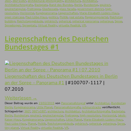
360°
,
360°x180°
,
architectural photography
,
architecture
,
Architektur
,
Architekturfotografie
,
Backplate
,
Band des Bundes
,
Berlin
,
Bundestag
,
equirect
,
equirectangular
,
Freitreppe
,
Glasfassade
,
glass facade
,
government district
,
high-
resolution
,
Horizontal
,
Kugelpanorama
,
Liegenschaften
,
Marie-Elisabeth-Lüders-Haus
,
open staircase
,
Paul-Löbe-Haus
,
politics
,
Politik
,
real estate
,
Regierungsviertel
,
Reichstag
building
,
Reichstagsgebäude
,
sphärisch
,
spherical
,
spherical panorama
,
spherique
,
Spree
,
Spreebogen
,
Spreeplatz
,
Virtual Reality
,
virtuelle Realität
,
VR
.
Liegenschaften des Deutschen
Bundestages #1
Liegenschaften des Deutschen Bundestages in Berlin
an der Spree – Panorama #1
| #100707-1117 |
07.2010
Weiterlesen
→
Dieser Beitrag wurde am
23/02/2015
von
Panoramafotograf
unter
Architektur
,
Bundestag
Berlin
,
Kugelpanorama
,
Little Planet
,
Panoramafotografie
,
schnurstracks
veröffentlicht.
Schlagwörter:
360°
,
360°x180°
,
architecture
,
Architektur
,
Architekturfotografie
,
Backplate
,
Berlin
,
Bundestag
,
equirect
,
equirectangular
,
Freitreppe
,
high-resolution
,
Horizontal
,
Jakob-
Kaiser-Haus
,
Kugelpanorama
,
Liegenschaften
,
Little Planet
,
Marie-Elisabeth-Lüders-Haus
,
Paul-Löbe-Haus
,
Planet
,
Politik
,
Reichstagsgebäude
,
sphärisch
,
spherical
,
spherique
,
Spree
,
tiny planet
,
Virtual Reality
,
virtuelle Realität
,
VR
.