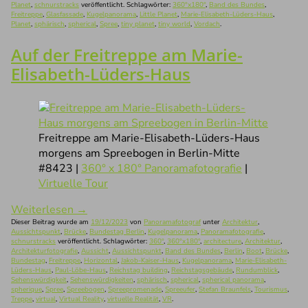
Planet
,
schnurstracks
veröffentlicht. Schlagwörter:
360°x180°
,
Band des Bundes
,
Freitreppe
,
Glasfassade
,
Kugelpanorama
,
Little Planet
,
Marie-Elisabeth-Lüders-Haus
,
Planet
,
sphärisch
,
spherical
,
Spree
,
tiny planet
,
tiny world
,
Vordach
.
Auf der Freitreppe am Marie-
Elisabeth-Lüders-Haus
Freitreppe am Marie-Elisabeth-Lüders-Haus
morgens am Spreebogen in Berlin-Mitte
#8423 |
360° x 180° Panoramafotografie
|
Virtuelle Tour
Weiterlesen
→
Dieser Beitrag wurde am
19/12/2023
von
Panoramafotograf
unter
Architektur
,
Aussichtspunkt
,
Brücke
,
Bundestag Berlin
,
Kugelpanorama
,
Panoramafotografie
,
schnurstracks
veröffentlicht. Schlagwörter:
360°
,
360°x180°
,
architecture
,
Architektur
,
Architekturfotografie
,
Aussicht
,
Aussichtspunkt
,
Band des Bundes
,
Berlin
,
Boot
,
Brücke
,
Bundestag
,
Freitreppe
,
Horizontal
,
Jakob-Kaiser-Haus
,
Kugelpanorama
,
Marie-Elisabeth-
Lüders-Haus
,
Paul-Löbe-Haus
,
Reichstag building
,
Reichstagsgebäude
,
Rundumblick
,
Sehenswürdigkeit
,
Sehenswürdigkeiten
,
sphärisch
,
spherical
,
spherical panorama
,
spherique
,
Spree
,
Spreebogen
,
Spreepromenade
,
Spreeufer
,
Stefan Braunfels
,
Tourismus
,
Treppe
,
virtual
,
Virtual Reality
,
virtuelle Realität
,
VR
.