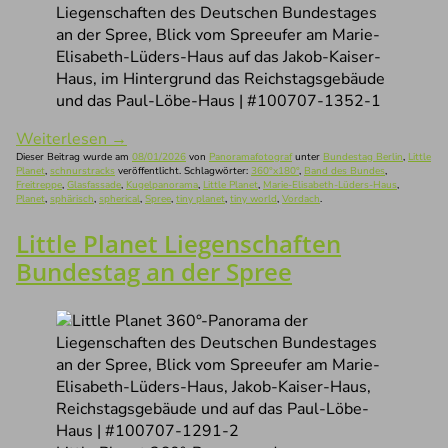
Liegenschaften des Deutschen Bundestages
an der Spree, Blick vom Spreeufer am Marie-
Elisabeth-Lüders-Haus auf das Jakob-Kaiser-
Haus, im Hintergrund das Reichstagsgebäude
und das Paul-Löbe-Haus | #100707-1352-1
Weiterlesen
→
Dieser Beitrag wurde am
08/01/2026
von
Panoramafotograf
unter
Bundestag Berlin
,
Little
Planet
,
schnurstracks
veröffentlicht. Schlagwörter:
360°x180°
,
Band des Bundes
,
Freitreppe
,
Glasfassade
,
Kugelpanorama
,
Little Planet
,
Marie-Elisabeth-Lüders-Haus
,
Planet
,
sphärisch
,
spherical
,
Spree
,
tiny planet
,
tiny world
,
Vordach
.
Little Planet Liegenschaften
Bundestag an der Spree