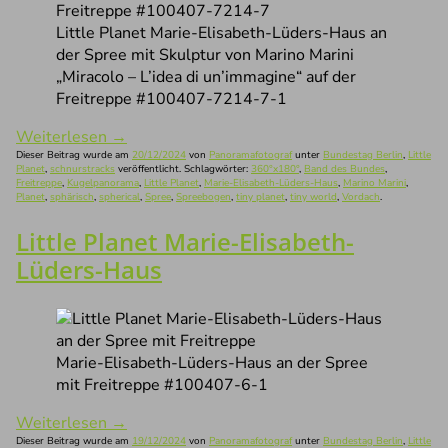
Little Planet Marie-Elisabeth-Lüders-Haus an
der Spree mit Skulptur von Marino Marini
„Miracolo – L’idea di un’immagine“ auf der
Freitreppe #100407-7214-7-1
Weiterlesen
→
Dieser Beitrag wurde am
20/12/2024
von
Panoramafotograf
unter
Bundestag Berlin
,
Little
Planet
,
schnurstracks
veröffentlicht. Schlagwörter:
360°x180°
,
Band des Bundes
,
Freitreppe
,
Kugelpanorama
,
Little Planet
,
Marie-Elisabeth-Lüders-Haus
,
Marino Marini
,
Planet
,
sphärisch
,
spherical
,
Spree
,
Spreebogen
,
tiny planet
,
tiny world
,
Vordach
.
Little Planet Marie-Elisabeth-
Lüders-Haus
Marie-Elisabeth-Lüders-Haus an der Spree
mit Freitreppe #100407-6-1
Weiterlesen
→
Dieser Beitrag wurde am
19/12/2024
von
Panoramafotograf
unter
Bundestag Berlin
,
Little