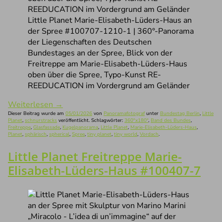
Little Planet Marie-Elisabeth-Lüders-Haus an
der Spree #100707-1210-1 | 360°-Panorama
der Liegenschaften des Deutschen
Bundestages an der Spree, Blick von der
Freitreppe am Marie-Elisabeth-Lüders-Haus
oben über die Spree, Typo-Kunst RE-
REEDUCATION im Vordergrund am Geländer
Weiterlesen
→
Dieser Beitrag wurde am
05/01/2026
von
Panoramafotograf
unter
Bundestag Berlin
,
Little
Planet
,
schnurstracks
veröffentlicht. Schlagwörter:
360°x180°
,
Band des Bundes
,
Freitreppe
,
Glasfassade
,
Kugelpanorama
,
Little Planet
,
Marie-Elisabeth-Lüders-Haus
,
Planet
,
sphärisch
,
spherical
,
Spree
,
tiny planet
,
tiny world
,
Vordach
.
Little Planet Freitreppe Marie-
Elisabeth-Lüders-Haus #100407-7