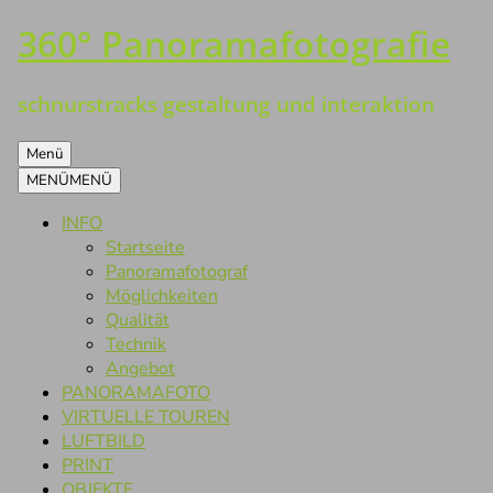
360° Panoramafotografie
Zum
Inhalt
springen
schnurstracks gestaltung und interaktion
Menü
MENÜ
MENÜ
INFO
Startseite
Panoramafotograf
Möglichkeiten
Qualität
Technik
Angebot
PANORAMAFOTO
VIRTUELLE TOUREN
LUFTBILD
PRINT
OBJEKTE