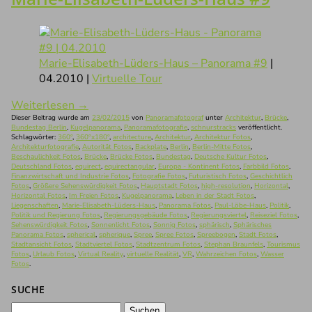
Marie-Elisabeth-Lüders-Haus – Panorama #9
|
04.2010 |
Virtuelle Tour
Weiterlesen
→
Dieser Beitrag wurde am
23/02/2015
von
Panoramafotograf
unter
Architektur
,
Brücke
,
Bundestag Berlin
,
Kugelpanorama
,
Panoramafotografie
,
schnurstracks
veröffentlicht.
Schlagwörter:
360°
,
360°x180°
,
architecture
,
Architektur
,
Architektur Fotos
,
Architekturfotografie
,
Autorität Fotos
,
Backplate
,
Berlin
,
Berlin-Mitte Fotos
,
Beschaulichkeit Fotos
,
Brücke
,
Brücke Fotos
,
Bundestag
,
Deutsche Kultur Fotos
,
Deutschland Fotos
,
equirect
,
equirectangular
,
Europa - Kontinent Fotos
,
Farbbild Fotos
,
Finanzwirtschaft und Industrie Fotos
,
Fotografie Fotos
,
Futuristisch Fotos
,
Geschichtlich
Fotos
,
Größere Sehenswürdigkeit Fotos
,
Hauptstadt Fotos
,
high-resolution
,
Horizontal
,
Horizontal Fotos
,
Im Freien Fotos
,
Kugelpanorama
,
Leben in der Stadt Fotos
,
Liegenschaften
,
Marie-Elisabeth-Lüders-Haus
,
Panorama Fotos
,
Paul-Löbe-Haus
,
Politik
,
Politik und Regierung Fotos
,
Regierungsgebäude Fotos
,
Regierungsviertel
,
Reiseziel Fotos
,
Sehenswürdigkeit Fotos
,
Sonnenlicht Fotos
,
Sonnig Fotos
,
sphärisch
,
Sphärisches
Panorama Fotos
,
spherical
,
spherique
,
Spree
,
Spree Fotos
,
Spreebogen
,
Stadt Fotos
,
Stadtansicht Fotos
,
Stadtviertel Fotos
,
Stadtzentrum Fotos
,
Stephan Braunfels
,
Tourismus
Fotos
,
Urlaub Fotos
,
Virtual Reality
,
virtuelle Realität
,
VR
,
Wahrzeichen Fotos
,
Wasser
Fotos
.
SUCHE
Suchen