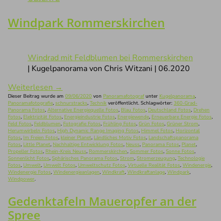
Windpark Rommerskirchen
Windrad mit Feldblumen bei Rommerskirchen
| Kugelpanorama von Chris Witzani | 06.2020
Weiterlesen
→
Dieser Beitrag wurde am
09/06/2020
von
Panoramafotograf
unter
Kugelpanorama
,
Panoramafotografie
,
schnurstracks
,
Technik
veröffentlicht. Schlagwörter:
360-Grad-
Panorama Fotos
,
Alternative Energiequelle Fotos
,
Blau Fotos
,
Deutschland Fotos
,
Drehen
Fotos
,
Elektrizität Fotos
,
Energieindustrie Fotos
,
Energiewende
,
Erneuerbare Energie Fotos
,
Feld Fotos
,
Feldblumen
,
Fotografie Fotos
,
Frühling Fotos
,
Grün Fotos
,
Grüner Strom
,
Herumwirbeln Fotos
,
High Dynamic Range Imaging Fotos
,
Himmel Fotos
,
Horizontal
Fotos
,
Im Freien Fotos
,
kleiner Planet
,
Ländliches Motiv Fotos
,
Landschaftspanorama
Fotos
,
Little Planet
,
Nachhaltige Entwicklung Fotos
,
Neuss
,
Panorama Fotos
,
Planet
,
Propeller Fotos
,
Rhein-Kreis Neuss
,
Rommerskirchen
,
Sommer Fotos
,
Sonne Fotos
,
Sonnenlicht Fotos
,
Sphärisches Panorama Fotos
,
Strom
,
Stromerzeugung
,
Technologie
Fotos
,
Umwelt
,
Umwelt Fotos
,
Umweltschutz Fotos
,
Virtuelle Realität Fotos
,
Windenergie
,
Windenergie Fotos
,
Windenergieanlagen
,
Windkraft
,
Windkraftanlage
,
Windpark
,
Windpower
.
Gedenktafeln Maueropfer an der
Spree