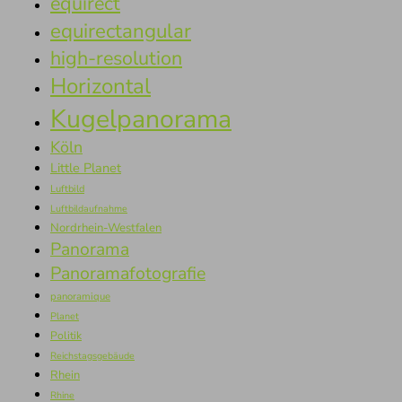
equirect
equirectangular
high-resolution
Horizontal
Kugelpanorama
Köln
Little Planet
Luftbild
Luftbildaufnahme
Nordrhein-Westfalen
Panorama
Panoramafotografie
panoramique
Planet
Politik
Reichstagsgebäude
Rhein
Rhine