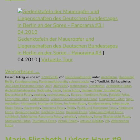
Gedenktafeln der Maueropfer und
Liegenschaften des Deutschen Bundestages
in Berlin an der Spree – Panorama #3
|
04.2010 |
Virtuelle Tour
Weiterlesen
→
Dieser Beitrag wurde am
17/08/2015
von
Panoramafotograf
unter
Architektur
,
Bundestag
Berlin
,
Kugelpanorama
,
Panoramafotografie
,
schnurstracks
veröffentlicht. Schlagwörter:
360-Grad-Panorama Fotos
,
360°
,
360°x180°
,
architecture
,
Architektur
,
Architektur Fotos
,
Architekturfotografie
,
Backplate
,
Berlin
,
Berlin Fotos
,
Berliner Mauer
,
Bundestag
,
Deutschland Fotos
,
equirect
,
equirectangular
,
Europa - Kontinent Fotos
,
Farbbild Fotos
,
Fotografie Fotos
,
Gedenktafeln
,
Größere Sehenswürdigkeit Fotos
,
Hauptstadt Fotos
,
high-
resolution
,
Horizontal
,
Horizontal Fotos
,
Im Freien Fotos
,
Kugelpanorama
,
Leben in der
Stadt Fotos
,
Maueropfer
,
Panorama Fotos
,
Politik
,
Politik und Regierung Fotos
,
Regierung
Fotos
,
Regierungsviertel
,
Reichstag Fotos
,
Reiseziel Fotos
,
Sehenswürdigkeit Fotos
,
sphärisch
,
Sphärisches Panorama Fotos
,
spherical
,
spherique
,
Spree
,
Stadtansicht Fotos
,
Stadtviertel Fotos
,
Tourismus Fotos
,
Virtual Reality
,
virtuelle Realität
,
VR
,
Wahrzeichen
Fotos
.
Marie-Elisabeth-Lüders-Haus #9