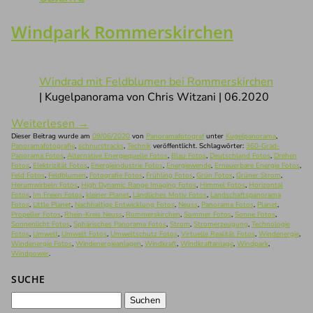
Windpark Rommerskirchen
Windrad mit Feldblumen bei Rommerskirchen
| Kugelpanorama von Chris Witzani | 06.2020
Weiterlesen
→
Dieser Beitrag wurde am
09/06/2020
von
Panoramafotograf
unter
Kugelpanorama
,
Panoramafotografie
,
schnurstracks
,
Technik
veröffentlicht. Schlagwörter:
360-Grad-
Panorama Fotos
,
Alternative Energiequelle Fotos
,
Blau Fotos
,
Deutschland Fotos
,
Drehen
Fotos
,
Elektrizität Fotos
,
Energieindustrie Fotos
,
Energiewende
,
Erneuerbare Energie Fotos
,
Feld Fotos
,
Feldblumen
,
Fotografie Fotos
,
Frühling Fotos
,
Grün Fotos
,
Grüner Strom
,
Herumwirbeln Fotos
,
High Dynamic Range Imaging Fotos
,
Himmel Fotos
,
Horizontal
Fotos
,
Im Freien Fotos
,
kleiner Planet
,
Ländliches Motiv Fotos
,
Landschaftspanorama
Fotos
,
Little Planet
,
Nachhaltige Entwicklung Fotos
,
Neuss
,
Panorama Fotos
,
Planet
,
Propeller Fotos
,
Rhein-Kreis Neuss
,
Rommerskirchen
,
Sommer Fotos
,
Sonne Fotos
,
Sonnenlicht Fotos
,
Sphärisches Panorama Fotos
,
Strom
,
Stromerzeugung
,
Technologie
Fotos
,
Umwelt
,
Umwelt Fotos
,
Umweltschutz Fotos
,
Virtuelle Realität Fotos
,
Windenergie
,
Windenergie Fotos
,
Windenergieanlagen
,
Windkraft
,
Windkraftanlage
,
Windpark
,
Windpower
.
SUCHE
Suchen