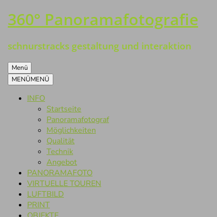
360° Panoramafotografie
Zum
Inhalt
springen
schnurstracks gestaltung und interaktion
Menü
MENÜ
MENÜ
INFO
Startseite
Panoramafotograf
Möglichkeiten
Qualität
Technik
Angebot
PANORAMAFOTO
VIRTUELLE TOUREN
LUFTBILD
PRINT
OBJEKTE