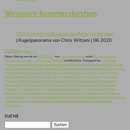
Windpark Rommerskirchen
Windrad mit Feldblumen bei Rommerskirchen
| Kugelpanorama von Chris Witzani | 06.2020
Weiterlesen
→
Dieser Beitrag wurde am
09/06/2020
von
Panoramafotograf
unter
Kugelpanorama
,
Panoramafotografie
,
schnurstracks
,
Technik
veröffentlicht. Schlagwörter:
360-Grad-
Panorama Fotos
,
Alternative Energiequelle Fotos
,
Blau Fotos
,
Deutschland Fotos
,
Drehen
Fotos
,
Elektrizität Fotos
,
Energieindustrie Fotos
,
Energiewende
,
Erneuerbare Energie Fotos
,
Feld Fotos
,
Feldblumen
,
Fotografie Fotos
,
Frühling Fotos
,
Grün Fotos
,
Grüner Strom
,
Herumwirbeln Fotos
,
High Dynamic Range Imaging Fotos
,
Himmel Fotos
,
Horizontal
Fotos
,
Im Freien Fotos
,
kleiner Planet
,
Ländliches Motiv Fotos
,
Landschaftspanorama
Fotos
,
Little Planet
,
Nachhaltige Entwicklung Fotos
,
Neuss
,
Panorama Fotos
,
Planet
,
Propeller Fotos
,
Rhein-Kreis Neuss
,
Rommerskirchen
,
Sommer Fotos
,
Sonne Fotos
,
Sonnenlicht Fotos
,
Sphärisches Panorama Fotos
,
Strom
,
Stromerzeugung
,
Technologie
Fotos
,
Umwelt
,
Umwelt Fotos
,
Umweltschutz Fotos
,
Virtuelle Realität Fotos
,
Windenergie
,
Windenergie Fotos
,
Windenergieanlagen
,
Windkraft
,
Windkraftanlage
,
Windpark
,
Windpower
.
SUCHE
Suchen