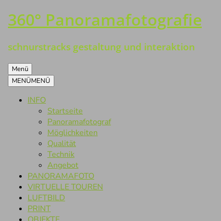
360° Panoramafotografie
Zum
Inhalt
springen
schnurstracks gestaltung und interaktion
Menü
MENÜ
MENÜ
INFO
Startseite
Panoramafotograf
Möglichkeiten
Qualität
Technik
Angebot
PANORAMAFOTO
VIRTUELLE TOUREN
LUFTBILD
PRINT
OBJEKTE