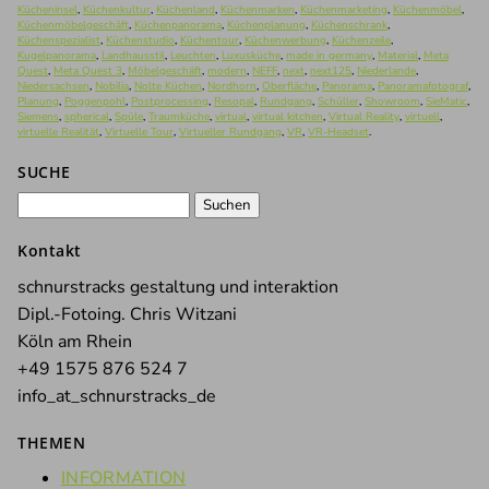
Kücheninsel
,
Küchenkultur
,
Küchenland
,
Küchenmarken
,
Küchenmarketing
,
Küchenmöbel
,
Küchenmöbelgeschäft
,
Küchenpanorama
,
Küchenplanung
,
Küchenschrank
,
Küchenspezialist
,
Küchenstudio
,
Küchentour
,
Küchenwerbung
,
Küchenzeile
,
Kugelpanorama
,
Landhausstil
,
Leuchten
,
Luxusküche
,
made in germany
,
Material
,
Meta
Quest
,
Meta Quest 3
,
Möbelgeschäft
,
modern
,
NEFF
,
next
,
next125
,
Niederlande
,
Niedersachsen
,
Nobilia
,
Nolte Küchen
,
Nordhorn
,
Oberfläche
,
Panorama
,
Panoramafotograf
,
Planung
,
Poggenpohl
,
Postprocessing
,
Resopal
,
Rundgang
,
Schüller
,
Showroom
,
SieMatic
,
Siemens
,
spherical
,
Spüle
,
Traumküche
,
virtual
,
virtual kitchen
,
Virtual Reality
,
virtuell
,
virtuelle Realität
,
Virtuelle Tour
,
Virtueller Rundgang
,
VR
,
VR-Headset
.
SUCHE
Suchen
nach:
Kontakt
schnurstracks gestaltung und interaktion
Dipl.-Fotoing. Chris Witzani
Köln am Rhein
+49 1575 876 524 7
info_at_schnurstracks_de
THEMEN
INFORMATION