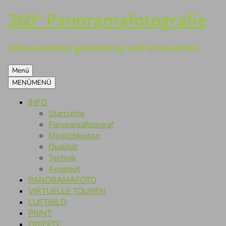
360° Panoramafotografie
Zum
Inhalt
springen
schnurstracks gestaltung und interaktion
Menü
MENÜ
MENÜ
INFO
Startseite
Panoramafotograf
Möglichkeiten
Qualität
Technik
Angebot
PANORAMAFOTO
VIRTUELLE TOUREN
LUFTBILD
PRINT
OBJEKTE