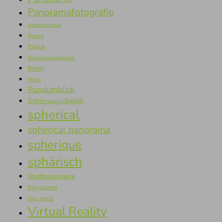
Panoramafotografie
panoramique
Planet
Politik
Reichstagsgebäude
Rhein
Rhine
Rundumblick
Sehenswürdigkeit
spherical
spherical panorama
spherique
sphärisch
Stadtpanorama
tiny planet
tiny world
Virtual Reality