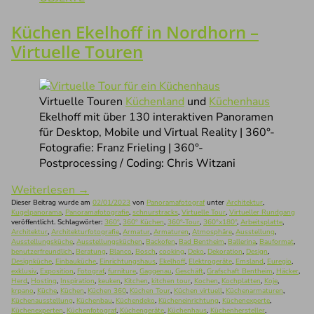
Küchen Ekelhoff in Nordhorn –
Virtuelle Touren
Virtuelle Touren
Küchenland
und
Küchenhaus
Ekelhoff mit über 130 interaktiven Panoramen
für Desktop, Mobile und Virtual Reality | 360°-
Fotografie: Franz Frieling | 360°-
Postprocessing / Coding: Chris Witzani
Weiterlesen
→
Dieser Beitrag wurde am
02/01/2023
von
Panoramafotograf
unter
Architektur
,
Kugelpanorama
,
Panoramafotografie
,
schnurstracks
,
Virtuelle Tour
,
Virtueller Rundgang
veröffentlicht. Schlagwörter:
360°
,
360° Küchen
,
360°-Tour
,
360°x180°
,
Arbeitsplatte
,
Architektur
,
Architekturfotografie
,
Armatur
,
Armaturen
,
Atmosphäre
,
Ausstellung
,
Ausstellungsküche
,
Ausstellungsküchen
,
Backofen
,
Bad Bentheim
,
Ballerina
,
Bauformat
,
benutzerfreundlich
,
Beratung
,
Blanco
,
Bosch
,
cooking
,
Deko
,
Dekoration
,
Design
,
Designküche
,
Einbauküche
,
Einrichtungshaus
,
Ekelhoff
,
Elektrogeräte
,
Emsland
,
Euregio
,
exklusiv
,
Exposition
,
Fotograf
,
furniture
,
Gaggenau
,
Geschäft
,
Grafschaft Bentheim
,
Häcker
,
Herd
,
Hosting
,
Inspiration
,
keuken
,
Kitchen
,
kitchen tour
,
Kochen
,
Kochplatten
,
Koje
,
krpano
,
Küche
,
Küchen
,
Küchen 360
,
Küchen Tour
,
Küchen virtuell
,
Küchenarmaturen
,
Küchenausstellung
,
Küchenbau
,
Küchendeko
,
Kücheneinrichtung
,
Küchenexperte
,
Küchenexperten
,
Küchenfotograf
,
Küchengeräte
,
Küchenhaus
,
Küchenhersteller
,