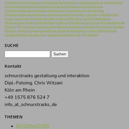
Kücheninsel
,
Küchenkultur
,
Küchenland
,
Küchenmarken
,
Küchenmarketing
,
Küchenmöbel
,
Küchenmöbelgeschäft
,
Küchenpanorama
,
Küchenplanung
,
Küchenschrank
,
Küchenspezialist
,
Küchenstudio
,
Küchentour
,
Küchenwerbung
,
Küchenzeile
,
Kugelpanorama
,
Landhausstil
,
Leuchten
,
Luxusküche
,
made in germany
,
Material
,
Meta
Quest
,
Meta Quest 3
,
Möbelgeschäft
,
modern
,
NEFF
,
next
,
next125
,
Niederlande
,
Niedersachsen
,
Nobilia
,
Nolte Küchen
,
Nordhorn
,
Oberfläche
,
Panorama
,
Panoramafotograf
,
Planung
,
Poggenpohl
,
Postprocessing
,
Resopal
,
Rundgang
,
Schüller
,
Showroom
,
SieMatic
,
Siemens
,
spherical
,
Spüle
,
Traumküche
,
virtual
,
virtual kitchen
,
Virtual Reality
,
virtuell
,
virtuelle Realität
,
Virtuelle Tour
,
Virtueller Rundgang
,
VR
,
VR-Headset
.
SUCHE
Suchen
nach:
Kontakt
schnurstracks gestaltung und interaktion
Dipl.-Fotoing. Chris Witzani
Köln am Rhein
+49 1575 876 524 7
info_at_schnurstracks_de
THEMEN
INFORMATION