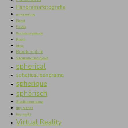
Panoramafotografie
panoramique
Planet
Politik
Reichstagsgebäude
Rhein
Rhine
Rundumblick
Sehenswürdigkeit
spherical
spherical panorama
spherique
sphärisch
Stadtpanorama
tiny planet
tiny world
Virtual Reality