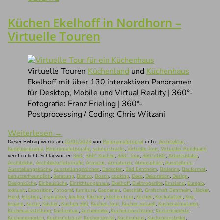
Küchen Ekelhoff in Nordhorn –
Virtuelle Touren
Virtuelle Touren
Küchenland
und
Küchenhaus
Ekelhoff mit über 130 interaktiven Panoramen
für Desktop, Mobile und Virtual Reality | 360°-
Fotografie: Franz Frieling | 360°-
Postprocessing / Coding: Chris Witzani
Weiterlesen
→
Dieser Beitrag wurde am
02/01/2023
von
Panoramafotograf
unter
Architektur
,
Kugelpanorama
,
Panoramafotografie
,
schnurstracks
,
Virtuelle Tour
,
Virtueller Rundgang
veröffentlicht. Schlagwörter:
360°
,
360° Küchen
,
360°-Tour
,
360°x180°
,
Arbeitsplatte
,
Architektur
,
Architekturfotografie
,
Armatur
,
Armaturen
,
Atmosphäre
,
Ausstellung
,
Ausstellungsküche
,
Ausstellungsküchen
,
Backofen
,
Bad Bentheim
,
Ballerina
,
Bauformat
,
benutzerfreundlich
,
Beratung
,
Blanco
,
Bosch
,
cooking
,
Deko
,
Dekoration
,
Design
,
Designküche
,
Einbauküche
,
Einrichtungshaus
,
Ekelhoff
,
Elektrogeräte
,
Emsland
,
Euregio
,
exklusiv
,
Exposition
,
Fotograf
,
furniture
,
Gaggenau
,
Geschäft
,
Grafschaft Bentheim
,
Häcker
,
Herd
,
Hosting
,
Inspiration
,
keuken
,
Kitchen
,
kitchen tour
,
Kochen
,
Kochplatten
,
Koje
,
krpano
,
Küche
,
Küchen
,
Küchen 360
,
Küchen Tour
,
Küchen virtuell
,
Küchenarmaturen
,
Küchenausstellung
,
Küchenbau
,
Küchendeko
,
Kücheneinrichtung
,
Küchenexperte
,
Küchenexperten
,
Küchenfotograf
,
Küchengeräte
,
Küchenhaus
,
Küchenhersteller
,