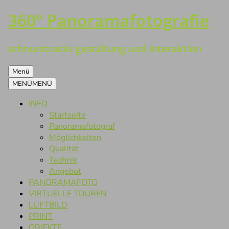
360° Panoramafotografie
Zum
Inhalt
springen
schnurstracks gestaltung und interaktion
Menü
MENÜ
MENÜ
INFO
Startseite
Panoramafotograf
Möglichkeiten
Qualität
Technik
Angebot
PANORAMAFOTO
VIRTUELLE TOUREN
LUFTBILD
PRINT
OBJEKTE