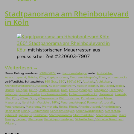
Stadtpanorama am Rheinboulevard
in Köln
360° Stadtpanorama am Rheinboulevard in
Köln
mit historischen Mauerresten aus
preussischer Zeit #220603-7907
Weiterlesen
→
Dieser Beitrag wurde am
29/09/2022
von
Panoramafotograf
unter
Architektur
,
Aussichtspunkt
,
Brücke
,
Köln
,
Kugelpanorama
,
Panoramafotografie
,
Rhein
,
schnurstracks
veröffentlicht. Schlagwörter:
360 Grad
,
360°
,
360°x180°
,
Altstadt
,
Architektur
,
Architekturfotografie
,
Aussicht
,
Aussichtsplattform
,
Aussichtspunkt
,
Boulevard
,
bridge
,
Brücke
,
Cologne
,
Deutz
,
Deutzer brücke
,
Dom
,
Festungsanlagen
,
Fotografie
,
Freitreppe
,
Geländer
,
Groß St. Martin
,
Hochwasserschutz
,
Hohenzollernbrücke
,
Horizontal
,
Kennedy
Ufer
,
Köln
,
Kölner Dom
,
Kölnpanorama
,
Kölntourismus
,
Kugelpanorama
,
Mauer
,
Mauerreste
,
Nordrhein-Westfalen
,
NRW
,
Panoramafotograf
,
Panoramafotografie
,
Panoramaweg
,
Planorama
,
Promenade
,
Reling
,
Rhein
,
Rheinboulevard
,
Rheinbrücken
,
Rheinschiff
,
Rhine
,
Rundumblick
,
Sehenswürdigkeit
,
Sehenswürdigkeiten
,
Sichtbeton
,
spherical
,
spherique
,
Städtebau
,
Städtepanorama
,
Stadtmarketing
,
Stadtpanorama
,
stairs
,
Treppe
,
treppen
,
Ufertreppe
,
Verteidigungsanlagen
,
Virtuelle Tour
,
Virtueller Rundgang
,
Witzani
.