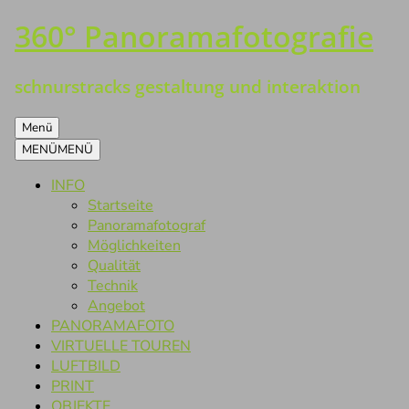
360° Panoramafotografie
Zum
Inhalt
springen
schnurstracks gestaltung und interaktion
Menü
MENÜ
MENÜ
INFO
Startseite
Panoramafotograf
Möglichkeiten
Qualität
Technik
Angebot
PANORAMAFOTO
VIRTUELLE TOUREN
LUFTBILD
PRINT
OBJEKTE