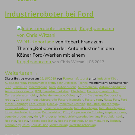
Industrieroboter bei Ford
WDR-Reportage
von Robert Franz zum
Thema „Roboter in der Autoindustrie“ in den
Kölner Ford-Werken mit einem
Kugelpanorama
von Chris Witzani | 06.2017
Weiterlesen
→
Dieser Beitrag wurde am
22/10/2019
von
Panoramafotograf
unter
Industrie
,
Köln
,
Kugelpanorama
,
Panoramafotografie
,
schnurstracks
,
Technik
veröffentlicht. Schlagwörter:
360°
,
360°x180°
,
assembly line
,
Auto
,
Autoindustrie
,
Automobilbau
,
Automobilindustrie
,
Automotive industry
,
B2B
,
Bewerbermarketing
,
Blechdach
,
Car body construction
,
Carrosserie automobile
,
chaîne de montage
,
Cologne
,
Contrôle d'usine
,
Cooperating
robots
,
Corporate Industriefotografie
,
Factory inspection
,
Factory tour
,
Fiesta
,
Ford
,
Ford
Motor Company
,
Ford-Werke
,
Halle X
,
Immersive Learning
,
Industrial photography
,
Industrial robots
,
Industrie
,
Industrie automobile
,
Industriefotograf
,
Industriefotografie
,
Industrieroboter
,
industry
,
Karosseriebau
,
Köln
,
Kooperierende Roboter
,
Kugelpanorama
,
ligne de production
,
Niehl
,
Photographie industrielle
,
production line
,
Produktionslinie
,
Roboter
,
Robots
,
Robots coopérants
,
Robots industriels
,
Sheet metal roof
,
Technik
,
Technology
,
Tôles
,
Tour d'usine
,
Werkführung
,
Werksbesichtigung
.