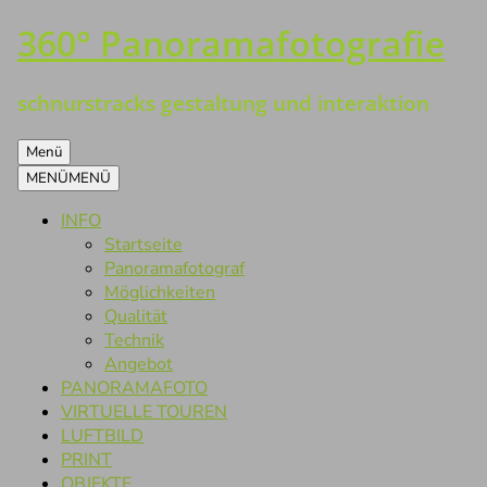
360° Panoramafotografie
Zum
Inhalt
springen
schnurstracks gestaltung und interaktion
Menü
MENÜ
MENÜ
INFO
Startseite
Panoramafotograf
Möglichkeiten
Qualität
Technik
Angebot
PANORAMAFOTO
VIRTUELLE TOUREN
LUFTBILD
PRINT
OBJEKTE