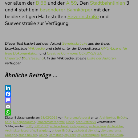
vor allem der
B 55
und der
A 59
. Den
Stadtbahnlinien
3
und 4 steht ein
besonderer Bahnkörper
mit den
beiderseitigen Haltestellen
Severinstraße
und
Suevenstraße zur Verfügung.
Dieser Text basiert auf dem Artikel
Severinsbrücke
aus der freien
Enzyklopädie
Wikipedia
und steht unter der Doppellizenz
GNU-Lizenz für
freie Dokumentation
und
Creative Commons CC-BY-SA 3.0
Unported
(
Kurzfassung
). In der Wikipedia ist eine
Liste der Autoren
verfügbar.
Ähnliche Beiträge …
LinkedIn
Facebook
Mastodon
Email
WhatsApp
Dieser Beitrag wurde am
18/02/2015
von
Panoramafotograf
unter
Architektur
,
Brücke
,
Köln
,
Kugelpanorama
,
Panoramafotografie
,
Rhein
,
schnurstracks
veröffentlicht.
Schlagwörter:
360°
,
360°x180°
,
architectural photography
,
architecture
,
Architektur
,
Architekturfotografie
,
Backplate
,
bridge
,
Brücke
,
cathedral city
,
city
,
city panorama
,
Cologne
,
crane houses
,
Deutz
,
Domstadt
,
equirect
,
equirectangular
,
high-resolution
,