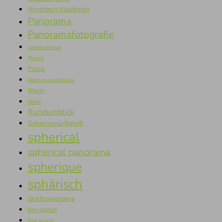
Nordrhein-Westfalen
Panorama
Panoramafotografie
panoramique
Planet
Politik
Reichstagsgebäude
Rhein
Rhine
Rundumblick
Sehenswürdigkeit
spherical
spherical panorama
spherique
sphärisch
Stadtpanorama
tiny planet
tiny world