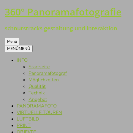
360° Panoramafotografie
Zum
Inhalt
springen
schnurstracks gestaltung und interaktion
Menü
MENÜ
MENÜ
INFO
Startseite
Panoramafotograf
Möglichkeiten
Qualität
Technik
Angebot
PANORAMAFOTO
VIRTUELLE TOUREN
LUFTBILD
PRINT
OBJEKTE