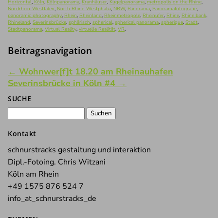
Horizontal
,
Köln
,
Kölnpanorama
,
Kranhäuser
,
Kugelpanorama
,
metropolis on the Rhine
,
Nordrhein-Westfalen
,
North Rhine-Westphalia
,
NRW
,
Panorama
,
Panoramafotografie
,
panoramic photography
,
Rhein
,
Rheinland
,
Rheinmetropole
,
Rheinufer
,
Rhine
,
Rhine bank
,
Rhineland
,
Severinsbrücke
,
sphärisch
,
spherical
,
spherical panorama
,
spherique
,
Stadt
,
Stadtpanorama
,
Virtual Reality
,
virtuelle Realität
,
VR
.
Beitragsnavigation
←
Wohnwer[f]t 18.20 am Rheinauhafen
Severinsbrücke in Köln #4
→
SUCHE
Suchen
nach:
Kontakt
schnurstracks gestaltung und interaktion
Dipl.-Fotoing. Chris Witzani
Köln am Rhein
+49 1575 876 524 7
info_at_schnurstracks_de