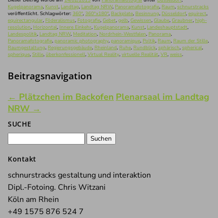
WhatsApp
Dieser Beitrag wurde am
14/02/2015
von
Panoramafotograf
unter
Düsseldorf
,
Kugelpanorama
,
Kunst
,
Landtag
,
Landtag NRW
,
Panoramafotografie
,
Raum
,
schnurstracks
veröffentlicht. Schlagwörter:
360°
,
360°x180°
,
Backplate
,
Besinnung
,
Düsseldorf
,
equirect
,
equirectangular
,
Föderalismus
,
Fotografie
,
Gebet
,
gelb
,
Gewissen
,
Glaube
,
Graubner
,
high-
resolution
,
Horizontal
,
Innere Einkehr
,
Kugelpanorama
,
Kunst
,
Landeshauptstadt
,
Landespolitik
,
Landtag NRW
,
Meditation
,
Nordrhein-Westfalen
,
Panorama
,
Panoramafotografie
,
panoramic photography
,
panoramique
,
Poltik
,
Raum
,
Raum der Stille
,
Raumgestaltung
,
Regierungsgebäude
,
Rheinland
,
Ruhe
,
Rundblick
,
sphärisch
,
spherical
,
spherique
,
Stille
,
überkonfessionell
,
Virtual Reality
,
virtuelle Realität
,
VR
,
weiss
.
Beitragsnavigation
←
Plätzchen im Backofen
Plenarsaal im Landtag
NRW
→
SUCHE
Suchen
nach:
Kontakt
schnurstracks gestaltung und interaktion
Dipl.-Fotoing. Chris Witzani
Köln am Rhein
+49 1575 876 524 7