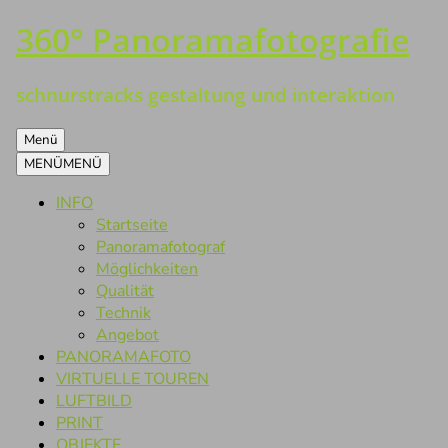
360° Panoramafotografie
Zum
Inhalt
springen
schnurstracks gestaltung und interaktion
Menü
MENÜ
MENÜ
INFO
Startseite
Panoramafotograf
Möglichkeiten
Qualität
Technik
Angebot
PANORAMAFOTO
VIRTUELLE TOUREN
LUFTBILD
PRINT
OBJEKTE