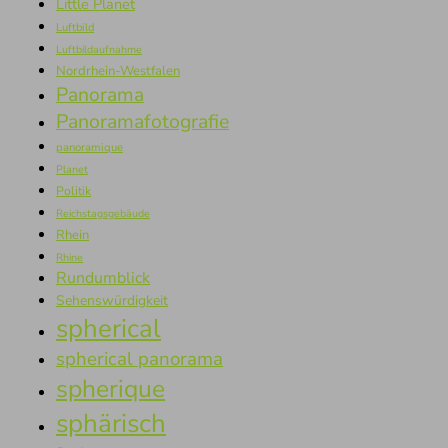
Little Planet
Luftbild
Luftbildaufnahme
Nordrhein-Westfalen
Panorama
Panoramafotografie
panoramique
Planet
Politik
Reichstagsgebäude
Rhein
Rhine
Rundumblick
Sehenswürdigkeit
spherical
spherical panorama
spherique
sphärisch