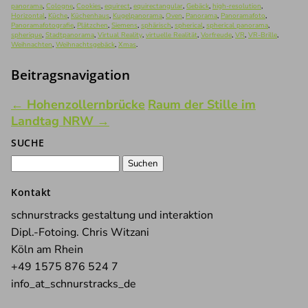
panorama
,
Cologne
,
Cookies
,
equirect
,
equirectangular
,
Gebäck
,
high-resolution
,
Horizontal
,
Küche
,
Küchenhaus
,
Kugelpanorama
,
Oven
,
Panorama
,
Panoramafoto
,
Panoramafotografie
,
Plätzchen
,
Siemens
,
sphärisch
,
spherical
,
spherical panorama
,
spherique
,
Stadtpanorama
,
Virtual Reality
,
virtuelle Realität
,
Vorfreude
,
VR
,
VR-Brille
,
Weihnachten
,
Weihnachtsgebäck
,
Xmas
.
Beitragsnavigation
←
Hohenzollernbrücke
Raum der Stille im
Landtag NRW
→
SUCHE
Suchen
nach:
Kontakt
schnurstracks gestaltung und interaktion
Dipl.-Fotoing. Chris Witzani
Köln am Rhein
+49 1575 876 524 7
info_at_schnurstracks_de