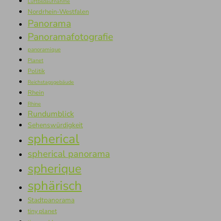
Luftbildaufnahme
Nordrhein-Westfalen
Panorama
Panoramafotografie
panoramique
Planet
Politik
Reichstagsgebäude
Rhein
Rhine
Rundumblick
Sehenswürdigkeit
spherical
spherical panorama
spherique
sphärisch
Stadtpanorama
tiny planet