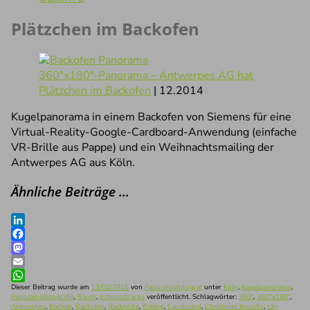
Plätzchen im Backofen
360°x180°-Panorama – Antwerpes AG hat
Plätzchen im Backofen
| 12.2014
Kugelpanorama in einem Backofen von Siemens für eine
Virtual-Reality-Google-Cardboard-Anwendung (einfache
VR-Brille aus Pappe) und ein Weihnachtsmailing der
Antwerpes AG aus Köln.
Ähnliche Beiträge …
LinkedIn
Facebook
Mastodon
Email
WhatsApp
Dieser Beitrag wurde am
13/02/2015
von
Panoramafotograf
unter
Köln
,
Kugelpanorama
,
Panoramafotografie
,
Raum
,
schnurstracks
veröffentlicht. Schlagwörter:
360°
,
360°x180°
,
Antwerpes
,
Backen
,
Backofen
,
Backplate
,
Baking
,
Cardboard
,
Christmas biscuits
,
city