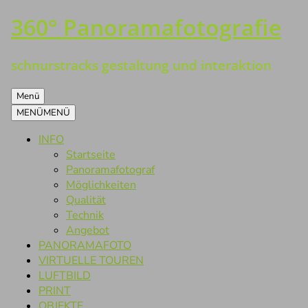
360° Panoramafotografie
Zum
Inhalt
springen
schnurstracks gestaltung und interaktion
Menü
MENÜ
MENÜ
INFO
Startseite
Panoramafotograf
Möglichkeiten
Qualität
Technik
Angebot
PANORAMAFOTO
VIRTUELLE TOUREN
LUFTBILD
PRINT
OBJEKTE