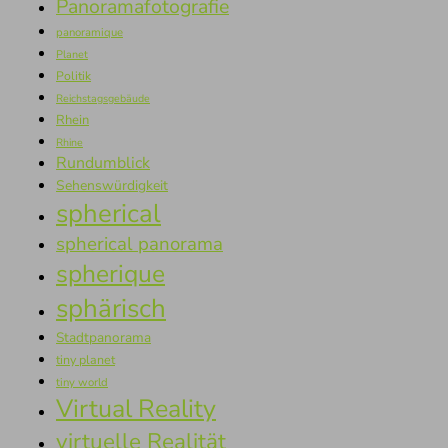
Panoramafotografie
panoramique
Planet
Politik
Reichstagsgebäude
Rhein
Rhine
Rundumblick
Sehenswürdigkeit
spherical
spherical panorama
spherique
sphärisch
Stadtpanorama
tiny planet
tiny world
Virtual Reality
virtuelle Realität