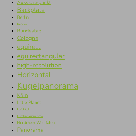
Aussichtspunkt
Backplate
Berlin
Brücke
Bundestag
Cologne
equirect
equirectangular
high-resolution
Horizontal
Kugelpanorama
Köln
Little Planet
Luftbild
Luftbildaufnahme
Nordrhein-Westfalen
Panorama