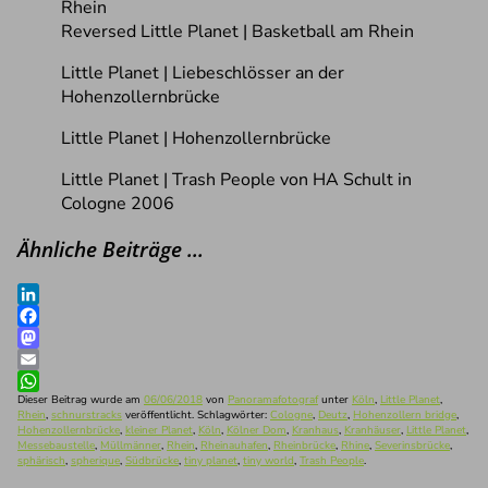
Reversed Little Planet | Basketball am Rhein
Little Planet | Liebeschlösser an der
Hohenzollernbrücke
Little Planet | Hohenzollernbrücke
Little Planet | Trash People von HA Schult in
Cologne 2006
Ähnliche Beiträge …
LinkedIn
Facebook
Mastodon
Email
WhatsApp
Dieser Beitrag wurde am
06/06/2018
von
Panoramafotograf
unter
Köln
,
Little Planet
,
Rhein
,
schnurstracks
veröffentlicht. Schlagwörter:
Cologne
,
Deutz
,
Hohenzollern bridge
,
Hohenzollernbrücke
,
kleiner Planet
,
Köln
,
Kölner Dom
,
Kranhaus
,
Kranhäuser
,
Little Planet
,
Messebaustelle
,
Müllmänner
,
Rhein
,
Rheinauhafen
,
Rheinbrücke
,
Rhine
,
Severinsbrücke
,
sphärisch
,
spherique
,
Südbrücke
,
tiny planet
,
tiny world
,
Trash People
.