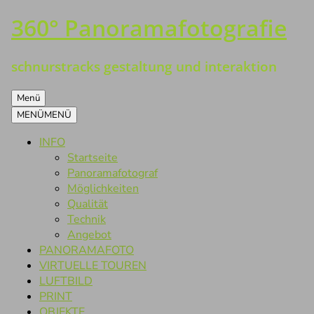
360° Panoramafotografie
Zum
Inhalt
springen
schnurstracks gestaltung und interaktion
Menü
MENÜ
MENÜ
INFO
Startseite
Panoramafotograf
Möglichkeiten
Qualität
Technik
Angebot
PANORAMAFOTO
VIRTUELLE TOUREN
LUFTBILD
PRINT
OBJEKTE