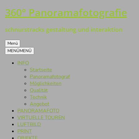
360° Panoramafotografie
Zum
Inhalt
springen
schnurstracks gestaltung und interaktion
Menü
MENÜ
MENÜ
INFO
Startseite
Panoramafotograf
Möglichkeiten
Qualität
Technik
Angebot
PANORAMAFOTO
VIRTUELLE TOUREN
LUFTBILD
PRINT
OBJEKTE