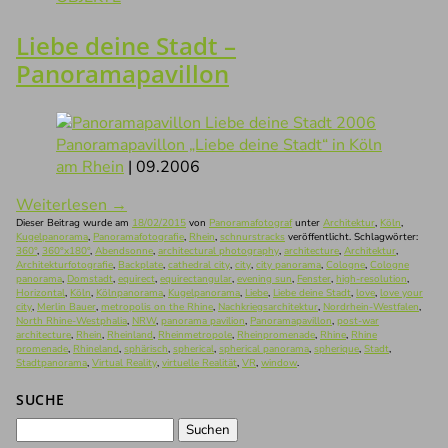
Liebe deine Stadt –
Panoramapavillon
Panoramapavillon „Liebe deine Stadt“ in Köln
am Rhein
| 09.2006
Weiterlesen
→
Dieser Beitrag wurde am
18/02/2015
von
Panoramafotograf
unter
Architektur
,
Köln
,
Kugelpanorama
,
Panoramafotografie
,
Rhein
,
schnurstracks
veröffentlicht. Schlagwörter:
360°
,
360°x180°
,
Abendsonne
,
architectural photography
,
architecture
,
Architektur
,
Architekturfotografie
,
Backplate
,
cathedral city
,
city
,
city panorama
,
Cologne
,
Cologne
panorama
,
Domstadt
,
equirect
,
equirectangular
,
evening sun
,
Fenster
,
high-resolution
,
Horizontal
,
Köln
,
Kölnpanorama
,
Kugelpanorama
,
Liebe
,
Liebe deine Stadt
,
love
,
love your
city
,
Merlin Bauer
,
metropolis on the Rhine
,
Nachkriegsarchitektur
,
Nordrhein-Westfalen
,
North Rhine-Westphalia
,
NRW
,
panorama pavilion
,
Panoramapavillon
,
post-war
architecture
,
Rhein
,
Rheinland
,
Rheinmetropole
,
Rheinpromenade
,
Rhine
,
Rhine
promenade
,
Rhineland
,
sphärisch
,
spherical
,
spherical panorama
,
spherique
,
Stadt
,
Stadtpanorama
,
Virtual Reality
,
virtuelle Realität
,
VR
,
window
.
SUCHE
Suchen