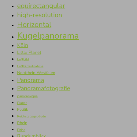
equirectangular
high-resolution
Horizontal
Kugelpanorama
Köln
Little Planet
Luftbild
Luftbildaufnahme
Nordrhein-Westfalen
Panorama
Panoramafotografie
panoramique
Planet
Politik
Reichstagsgebäude
Rhein
Rhine
Rundumblick