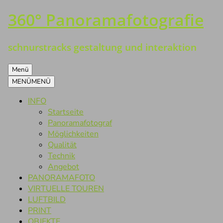
360° Panoramafotografie
Zum
Inhalt
springen
schnurstracks gestaltung und interaktion
Menü
MENÜ
MENÜ
INFO
Startseite
Panoramafotograf
Möglichkeiten
Qualität
Technik
Angebot
PANORAMAFOTO
VIRTUELLE TOUREN
LUFTBILD
PRINT
OBJEKTE