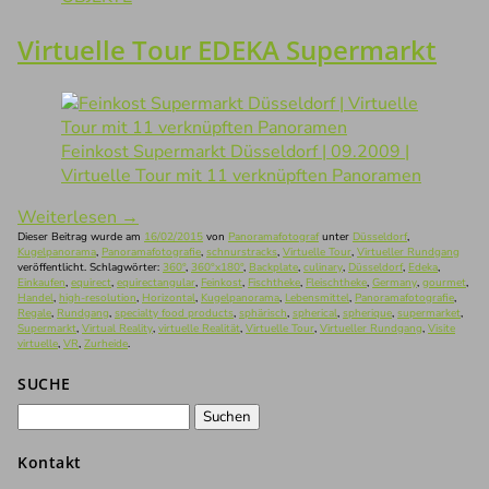
Virtuelle Tour EDEKA Supermarkt
Feinkost Supermarkt Düsseldorf | 09.2009 |
Virtuelle Tour mit 11 verknüpften Panoramen
Weiterlesen
→
Dieser Beitrag wurde am
16/02/2015
von
Panoramafotograf
unter
Düsseldorf
,
Kugelpanorama
,
Panoramafotografie
,
schnurstracks
,
Virtuelle Tour
,
Virtueller Rundgang
veröffentlicht. Schlagwörter:
360°
,
360°x180°
,
Backplate
,
culinary
,
Düsseldorf
,
Edeka
,
Einkaufen
,
equirect
,
equirectangular
,
Feinkost
,
Fischtheke
,
Fleischtheke
,
Germany
,
gourmet
,
Handel
,
high-resolution
,
Horizontal
,
Kugelpanorama
,
Lebensmittel
,
Panoramafotografie
,
Regale
,
Rundgang
,
specialty food products
,
sphärisch
,
spherical
,
spherique
,
supermarket
,
Supermarkt
,
Virtual Reality
,
virtuelle Realität
,
Virtuelle Tour
,
Virtueller Rundgang
,
Visite
virtuelle
,
VR
,
Zurheide
.
SUCHE
Suchen
nach:
Kontakt