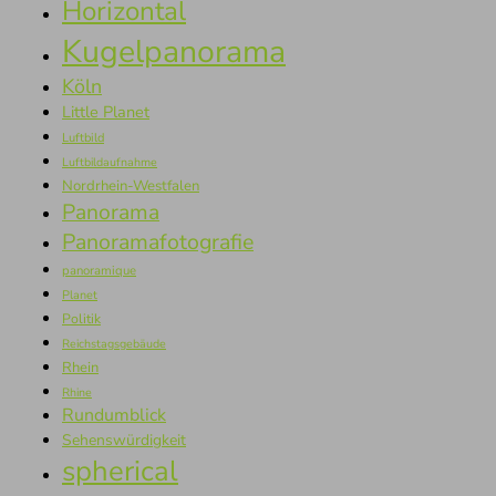
Horizontal
Kugelpanorama
Köln
Little Planet
Luftbild
Luftbildaufnahme
Nordrhein-Westfalen
Panorama
Panoramafotografie
panoramique
Planet
Politik
Reichstagsgebäude
Rhein
Rhine
Rundumblick
Sehenswürdigkeit
spherical