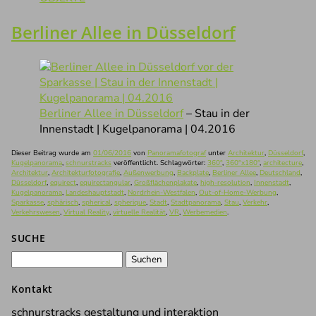
Berliner Allee in Düsseldorf
Berliner Allee in Düsseldorf
– Stau in der
Innenstadt | Kugelpanorama | 04.2016
Dieser Beitrag wurde am
01/06/2016
von
Panoramafotograf
unter
Architektur
,
Düsseldorf
,
Kugelpanorama
,
schnurstracks
veröffentlicht. Schlagwörter:
360°
,
360°x180°
,
architecture
,
Architektur
,
Architekturfotografie
,
Außenwerbung
,
Backplate
,
Berliner Allee
,
Deutschland
,
Düsseldorf
,
equirect
,
equirectangular
,
Großflächenplakate
,
high-resolution
,
Innenstadt
,
Kugelpanorama
,
Landeshauptstadt
,
Nordrhein-Westfalen
,
Out-of-Home-Werbung
,
Sparkasse
,
sphärisch
,
spherical
,
spherique
,
Stadt
,
Stadtpanorama
,
Stau
,
Verkehr
,
Verkehrswesen
,
Virtual Reality
,
virtuelle Realität
,
VR
,
Werbemedien
.
SUCHE
Suchen
nach:
Kontakt
schnurstracks gestaltung und interaktion