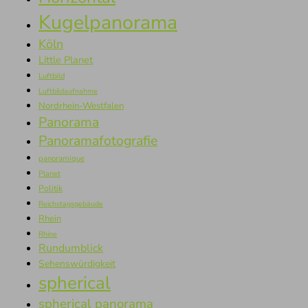
Kugelpanorama
Köln
Little Planet
Luftbild
Luftbildaufnahme
Nordrhein-Westfalen
Panorama
Panoramafotografie
panoramique
Planet
Politik
Reichstagsgebäude
Rhein
Rhine
Rundumblick
Sehenswürdigkeit
spherical
spherical panorama