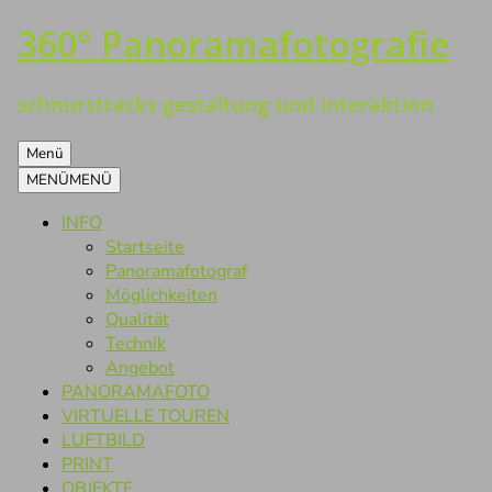
360° Panoramafotografie
Zum
Inhalt
springen
schnurstracks gestaltung und interaktion
Menü
MENÜ
MENÜ
INFO
Startseite
Panoramafotograf
Möglichkeiten
Qualität
Technik
Angebot
PANORAMAFOTO
VIRTUELLE TOUREN
LUFTBILD
PRINT
OBJEKTE