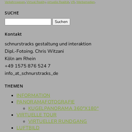
Verkehrswesen
,
Virtual Reality
,
virtuelle Realität
,
VR
,
Werbemedien
.
SUCHE
Suchen
nach:
Kontakt
schnurstracks gestaltung und interaktion
Dipl.-Fotoing. Chris Witzani
Köln am Rhein
+49 1575 876 524 7
info_at_schnurstracks_de
THEMEN
INFORMATION
PANORAMAFOTOGRAFIE
KUGELPANORAMA 360°X180°
VIRTUELLE TOUR
VIRTUELLER RUNDGANG
LUFTBILD