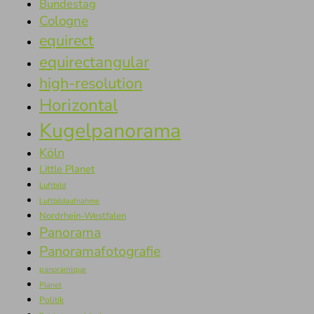
Bundestag
Cologne
equirect
equirectangular
high-resolution
Horizontal
Kugelpanorama
Köln
Little Planet
Luftbild
Luftbildaufnahme
Nordrhein-Westfalen
Panorama
Panoramafotografie
panoramique
Planet
Politik