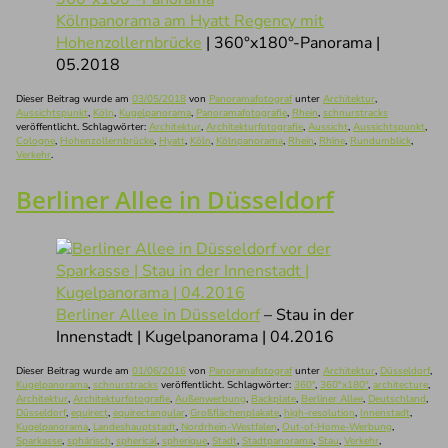
Kölnpanorama am Hyatt Regency mit
Hohenzollernbrücke
| 360°x180°-Panorama |
05.2018
Dieser Beitrag wurde am
03/05/2018
von
Panoramafotograf
unter
Architektur
,
Aussichtspunkt
,
Köln
,
Kugelpanorama
,
Panoramafotografie
,
Rhein
,
schnurstracks
veröffentlicht. Schlagwörter:
Architektur
,
Architekturfotografie
,
Aussicht
,
Aussichtspunkt
,
Cologne
,
Hohenzollernbrücke
,
Hyatt
,
Köln
,
Kölnpanorama
,
Rhein
,
Rhine
,
Rundumblick
,
Verkehr
.
Berliner Allee in Düsseldorf
Berliner Allee in Düsseldorf
– Stau in der
Innenstadt | Kugelpanorama | 04.2016
Dieser Beitrag wurde am
01/06/2016
von
Panoramafotograf
unter
Architektur
,
Düsseldorf
,
Kugelpanorama
,
schnurstracks
veröffentlicht. Schlagwörter:
360°
,
360°x180°
,
architecture
,
Architektur
,
Architekturfotografie
,
Außenwerbung
,
Backplate
,
Berliner Allee
,
Deutschland
,
Düsseldorf
,
equirect
,
equirectangular
,
Großflächenplakate
,
high-resolution
,
Innenstadt
,
Kugelpanorama
,
Landeshauptstadt
,
Nordrhein-Westfalen
,
Out-of-Home-Werbung
,
Sparkasse
,
sphärisch
,
spherical
,
spherique
,
Stadt
,
Stadtpanorama
,
Stau
,
Verkehr
,