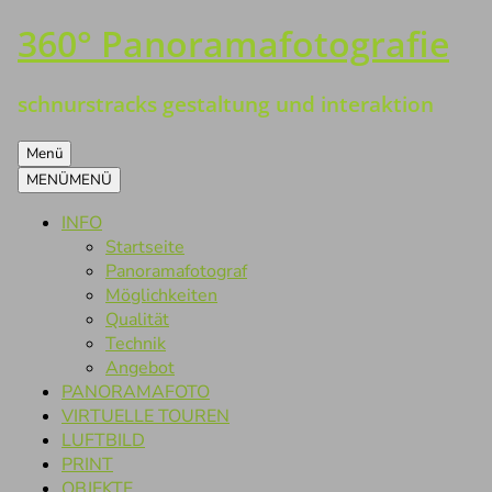
360° Panoramafotografie
Zum
Inhalt
springen
schnurstracks gestaltung und interaktion
Menü
MENÜ
MENÜ
INFO
Startseite
Panoramafotograf
Möglichkeiten
Qualität
Technik
Angebot
PANORAMAFOTO
VIRTUELLE TOUREN
LUFTBILD
PRINT
OBJEKTE