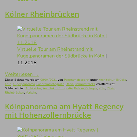
Kölner Rheinbrücken
Virtuelle Tour am Rheinstrand mit
Kugelpanoramen der Südbrücke in Köln
|
11.2018
Weiterlesen
→
Dieser Beitrag wurde am
09/04/2021
von
Panoramafotograf
unter
Architektur
,
Brücke
,
Köln
,
Kugelpanorama
,
Panoramafotografie
,
Rhein
,
schnurstracks
veröffentlicht.
Schlagwörter:
Architektur
,
Architekturfotografie
,
Brücke
,
Cologne
,
Köln
,
Rhein
,
Rheinbrücken
,
Verkehr
.
Kölnpanorama am Hyatt Regency
mit Hohenzollernbrücke