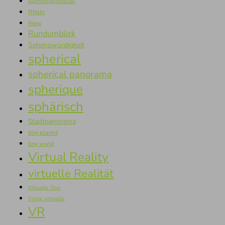
Reichstagsgebäude
Rhein
Rhine
Rundumblick
Sehenswürdigkeit
spherical
spherical panorama
spherique
sphärisch
Stadtpanorama
tiny planet
tiny world
Virtual Reality
virtuelle Realität
Virtuelle Tour
Visite virtuelle
VR