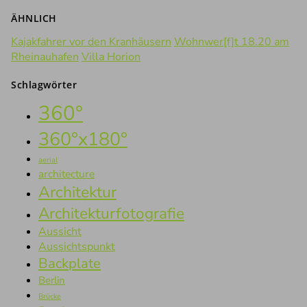
ÄHNLICH
Kajakfahrer vor den Kranhäusern
Wohnwer[f]t 18.20 am
Rheinauhafen
Villa Horion
Schlagwörter
360°
360°x180°
aerial
architecture
Architektur
Architekturfotografie
Aussicht
Aussichtspunkt
Backplate
Berlin
Brücke