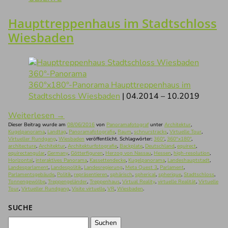
Haupttreppenhaus im Stadtschloss
Wiesbaden
360°x180°-Panorama Haupttreppenhaus im
Stadtschloss Wiesbaden
| 04.2014 – 10.2019
Weiterlesen
→
Dieser Beitrag wurde am
08/06/2016
von
Panoramafotograf
unter
Architektur
,
Kugelpanorama
,
Landtag
,
Panoramafotografie
,
Raum
,
schnurstracks
,
Virtuelle Tour
,
Virtueller Rundgang
,
Wiesbaden
veröffentlicht. Schlagwörter:
360°
,
360°x180°
,
architecture
,
Architektur
,
Architekturfotografie
,
Backplate
,
Deutschland
,
equirect
,
equirectangular
,
Germany
,
Götterfiguren
,
Herzog von Nassau
,
Hessen
,
high-resolution
,
Horizontal
,
interaktives Panorama
,
Kassettendecke
,
Kugelpanorama
,
Landeshauptstadt
,
Landesparlament
,
Landespolitik
,
Landesregierung
,
Meta Quest 3
,
Parlament
,
Parlamentsgebäude
,
Politik
,
repräsentieren
,
sphärisch
,
spherical
,
spherique
,
Stadtschloss
,
Tonnengewölbe
,
Treppengeländer
,
Treppenhaus
,
Virtual Reality
,
virtuelle Realität
,
Virtuelle
Tour
,
Virtueller Rundgang
,
Visite virtuelle
,
VR
,
Wiesbaden
.
SUCHE
Suchen