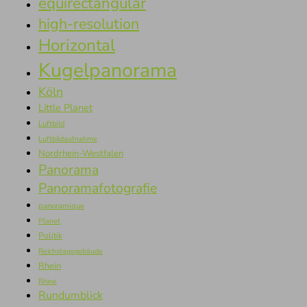
equirectangular
high-resolution
Horizontal
Kugelpanorama
Köln
Little Planet
Luftbild
Luftbildaufnahme
Nordrhein-Westfalen
Panorama
Panoramafotografie
panoramique
Planet
Politik
Reichstagsgebäude
Rhein
Rhine
Rundumblick