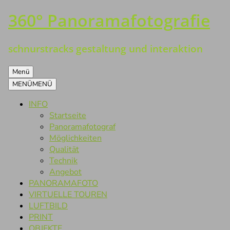
360° Panoramafotografie
Zum
Inhalt
springen
schnurstracks gestaltung und interaktion
Menü
MENÜ
MENÜ
INFO
Startseite
Panoramafotograf
Möglichkeiten
Qualität
Technik
Angebot
PANORAMAFOTO
VIRTUELLE TOUREN
LUFTBILD
PRINT
OBJEKTE