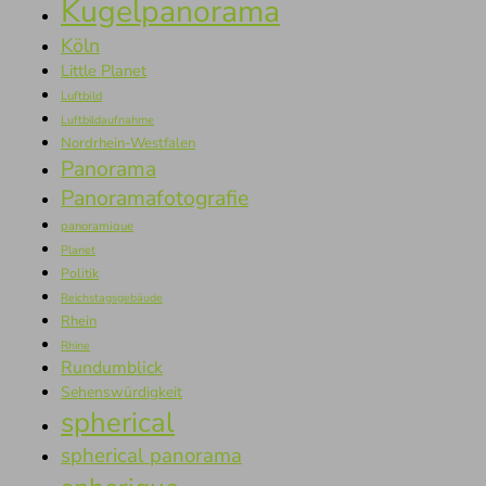
Kugelpanorama
Köln
Little Planet
Luftbild
Luftbildaufnahme
Nordrhein-Westfalen
Panorama
Panoramafotografie
panoramique
Planet
Politik
Reichstagsgebäude
Rhein
Rhine
Rundumblick
Sehenswürdigkeit
spherical
spherical panorama