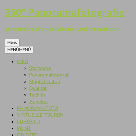
360° Panoramafotografie
Zum
Inhalt
springen
schnurstracks gestaltung und interaktion
Menü
MENÜ
MENÜ
INFO
Startseite
Panoramafotograf
Möglichkeiten
Qualität
Technik
Angebot
PANORAMAFOTO
VIRTUELLE TOUREN
LUFTBILD
PRINT
OBJEKTE