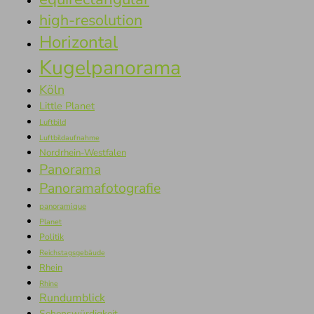
high-resolution
Horizontal
Kugelpanorama
Köln
Little Planet
Luftbild
Luftbildaufnahme
Nordrhein-Westfalen
Panorama
Panoramafotografie
panoramique
Planet
Politik
Reichstagsgebäude
Rhein
Rhine
Rundumblick
Sehenswürdigkeit