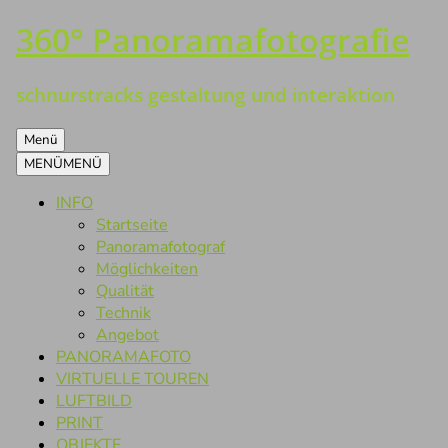
360° Panoramafotografie
Zum
Inhalt
springen
schnurstracks gestaltung und interaktion
Menü
MENÜ
MENÜ
INFO
Startseite
Panoramafotograf
Möglichkeiten
Qualität
Technik
Angebot
PANORAMAFOTO
VIRTUELLE TOUREN
LUFTBILD
PRINT
OBJEKTE