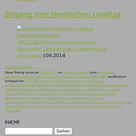
Eingang zum Hessischen Landtag
360°x180°-Panorama | Eingang zum
Hessischen Landtag in der Grabenstraße,
Wiesbaden
| 04.2014
Weiterlesen
→
Dieser Beitrag wurde am
19/02/2015
von
Panoramafotograf
unter
Architektur
,
Kugelpanorama
,
Landtag
,
Panoramafotografie
,
schnurstracks
,
Wiesbaden
veröffentlicht.
Schlagwörter:
360°
,
360°x180°
,
Altstadtplatz
,
architecture
,
Architektur
,
Architekturfotografie
,
Bäckerbrunnen
,
Backplate
,
Eingang
,
equirect
,
equirectangular
,
Felix
und Sibylle Waechter
,
Grabenstrasse
,
Hessen
,
Hessischer Landtag
,
high-resolution
,
Horizontal
,
Kugelpanorama
,
Landeshauptstadt
,
Landesparlament
,
Landespolitik
,
Landesregierung
,
Landtag
,
Lichtpunkte
,
Panoramafotografie
,
Parlament
,
Parlamentsgebäude
,
Plenargebäude
,
Politik
,
repräsentieren
,
sphärisch
,
spherical
,
spherique
,
Stadtpanorama
,
Stadtschloss
,
Thermalquellen
,
Virtual Reality
,
virtuelle Realität
,
VR
,
Wiesbaden
.
SUCHE
Suchen