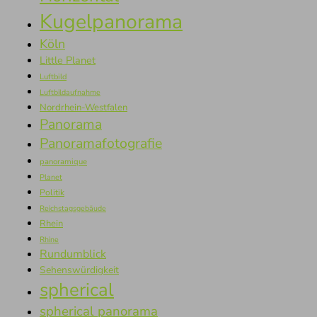
Kugelpanorama
Köln
Little Planet
Luftbild
Luftbildaufnahme
Nordrhein-Westfalen
Panorama
Panoramafotografie
panoramique
Planet
Politik
Reichstagsgebäude
Rhein
Rhine
Rundumblick
Sehenswürdigkeit
spherical
spherical panorama