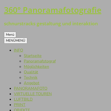
360° Panoramafotografie
Zum
Inhalt
springen
schnurstracks gestaltung und interaktion
Menü
MENÜ
MENÜ
INFO
Startseite
Panoramafotograf
Möglichkeiten
Qualität
Technik
Angebot
PANORAMAFOTO
VIRTUELLE TOUREN
LUFTBILD
PRINT
OBJEKTE