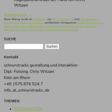
Witzani
Weiterlesen
→
Dieser Beitrag wurde am
01/09/2004
von
Panoramafotograf
unter
Aussichtspunkt
,
Brücke
,
Köln
,
Rhein
,
schnurstracks
veröffentlicht. Schlagwörter:
2004
,
360°-Panorama
,
analog
,
Analogfotografie
,
Aussicht
,
Aussichtspunkt
,
Brücke
,
Cologne panorama
,
Kölnpanorama
,
Rhein
,
Rheinrücke
,
Rundumblick
,
Severinsbrücke
.
SUCHE
Suchen
nach:
Kontakt
schnurstracks gestaltung und interaktion
Dipl.-Fotoing. Chris Witzani
Köln am Rhein
+49 1575 876 524 7
info_at_schnurstracks_de
THEMEN
INFORMATION