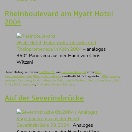
Rheinboulevard am Hyatt Hotel
2004
Hyatt Hotel, Hohenzollernbrücke und
Rheinpromenade in Köln 2004
– analoges
360°-Panorama aus der Hand von Chris
Witzani
Dieser Beitrag wurde am
12/05/2021
von
Panoramafotograf
unter
Köln
,
Panoramafotografie
,
Rhein
,
schnurstracks
veröffentlicht. Schlagwörter:
2004
,
analog
,
analoges Panorama
,
Analogfotografie
,
Colornegativ
,
Hohenzollernbrücke
,
Hyatt
,
Köln
,
Rhein
,
Rheinboulevard
,
Rheinufer
,
virtuelle Zeitreise
.
Auf der Severinsbrücke
Severinsbrücke 09.2004
| Analoges
Kugelpanorama aus der Hand von Chris