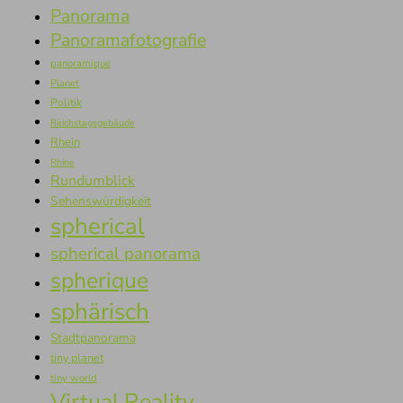
Panorama
Panoramafotografie
panoramique
Planet
Politik
Reichstagsgebäude
Rhein
Rhine
Rundumblick
Sehenswürdigkeit
spherical
spherical panorama
spherique
sphärisch
Stadtpanorama
tiny planet
tiny world
Virtual Reality