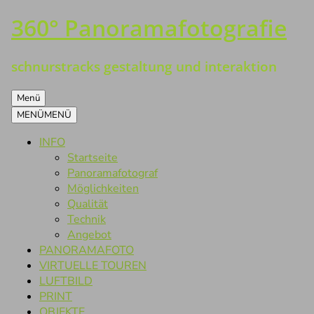
360° Panoramafotografie
Zum
Inhalt
springen
schnurstracks gestaltung und interaktion
Menü
MENÜ
MENÜ
INFO
Startseite
Panoramafotograf
Möglichkeiten
Qualität
Technik
Angebot
PANORAMAFOTO
VIRTUELLE TOUREN
LUFTBILD
PRINT
OBJEKTE