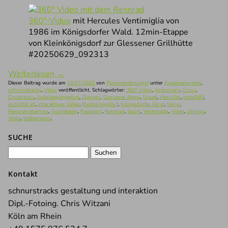
360°-Video
mit Hercules Ventimiglia von
1986 im Königsdorfer Wald. 12min-Etappe
von Kleinkönigsdorf zur Glessener Grillhütte
#20250629_092313
Weiterlesen
→
Dieser Beitrag wurde am
01/07/2025
von
Panoramafotograf
unter
Kugelpanorama
,
schnurstracks
,
Video
veröffentlicht. Schlagwörter:
360° Video
,
Actioncam
,
Cross
,
Cyclocross
,
Geländegängigkeit
,
Glessen
,
Glessener Kippe
,
Gravel
,
Hercules
,
insta360
,
insta360 x5
,
interaktives Video
,
Kleinkönigsdorf
,
Königsdorfer Forst
,
Natur
,
Panoramakamera
,
Querfeldein
,
Radsport
,
Rennrad
,
Sport
,
Ventimiglia
,
Video
,
Vintage
,
Wald
,
Waldetappe
.
SUCHE
Suchen
nach:
Kontakt
schnurstracks gestaltung und interaktion
Dipl.-Fotoing. Chris Witzani
Köln am Rhein