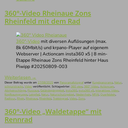
360°-Video Rheinaue Zons
Rheinfeld mit dem Rad
360°-Video
mit diversen Auflösungen (max.
8k 60Mbit/s) und krpano-Player auf eigenem
Webserver | Actioncam insta360 x5 | 8 min-
Etappe Rheinaue Zons Rheinfeld hinter Haus
Piwipp #20250809-003
Weiterlesen
→
Dieser Beitrag wurde am
27/08/2025
von
Panoramafotograf
unter
Kugelpanorama
,
Natur
,
schnurstracks
,
Video
veröffentlicht. Schlagwörter:
360 view
,
360° Video
,
Actioncam
,
Altrheinschlinge
,
Flussaue
,
Geländegängigkeit
,
insta360
,
insta360 x5
,
interaktives Video
,
Kopfbaumgruppe
,
Leinpfad
,
Natur
,
Naturschutzgebiet
,
Niederrhein
,
NRW
,
Querfeldein
,
Radtour
,
Rhein
,
Rheinaue
,
Rheinfeld
,
Trekkingrad
,
Video
,
Zons
.
360°-Video „Waldetappe“ mit
Rennrad