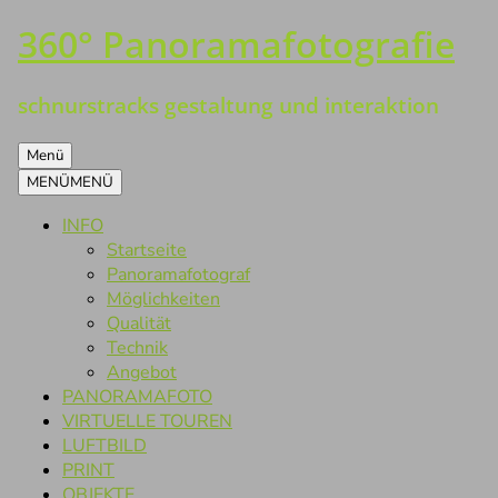
360° Panoramafotografie
Zum
Inhalt
springen
schnurstracks gestaltung und interaktion
Menü
MENÜ
MENÜ
INFO
Startseite
Panoramafotograf
Möglichkeiten
Qualität
Technik
Angebot
PANORAMAFOTO
VIRTUELLE TOUREN
LUFTBILD
PRINT
OBJEKTE