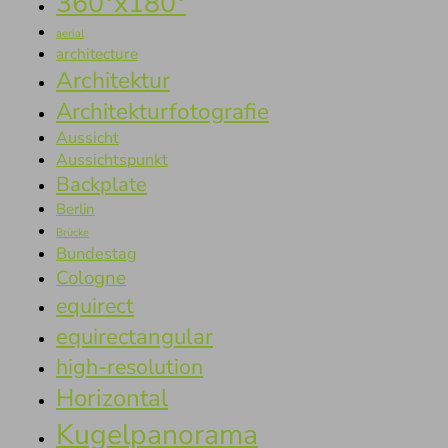
360°x180°
aerial
architecture
Architektur
Architekturfotografie
Aussicht
Aussichtspunkt
Backplate
Berlin
Brücke
Bundestag
Cologne
equirect
equirectangular
high-resolution
Horizontal
Kugelpanorama