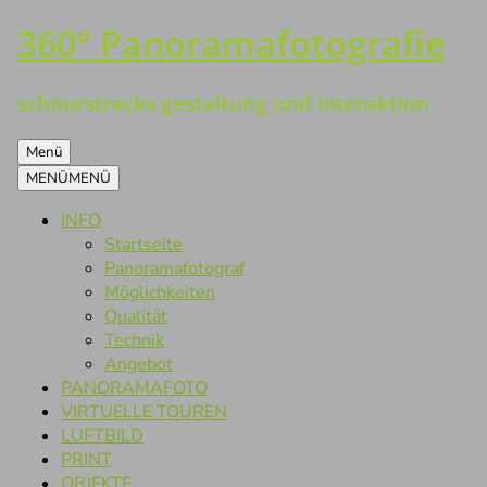
360° Panoramafotografie
Zum
Inhalt
springen
schnurstracks gestaltung und interaktion
Menü
MENÜ
MENÜ
INFO
Startseite
Panoramafotograf
Möglichkeiten
Qualität
Technik
Angebot
PANORAMAFOTO
VIRTUELLE TOUREN
LUFTBILD
PRINT
OBJEKTE