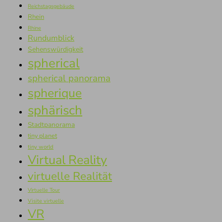
Reichstagsgebäude
Rhein
Rhine
Rundumblick
Sehenswürdigkeit
spherical
spherical panorama
spherique
sphärisch
Stadtpanorama
tiny planet
tiny world
Virtual Reality
virtuelle Realität
Virtuelle Tour
Visite virtuelle
VR