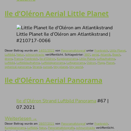
Ile d’Oléron Aerial Little Planet
Little Planet Ile d’Oléron am Atlantikstrand |
#210717-0066
Dieser Beitrag wurde am
14/01/2022
von
Panoramafotograf
unter
Frankreich
,
Little Planet
,
Luftbild
,
Natur
,
schnurstracks
veröffentlicht. Schlagwörter:
360°
,
aerial
,
Atlantik
,
Beach
,
drone
,
France
,
Frankreich
,
Ile d'Oléron
,
Kugelpanorama
,
Little Planet
,
Luftaufnahme
,
Luftbild
,
Luftbildaufnahme
,
Luftbildpanorama
,
Luftpanorama
,
Oléron
,
Plage
,
Planet
,
spherical panorama
,
Strand
,
sunset
,
tiny planet
,
tiny world
.
Ile d’Oléron Aerial Panorama
Ile d’Oléron Strand Luftbild Panorama
#67 |
07.2021
Weiterlesen
→
Dieser Beitrag wurde am
28/07/2021
von
Panoramafotograf
unter
Frankreich
,
Kugelpanorama
,
Luftbild
,
Natur
,
Panoramafotografie
,
schnurstracks
veröffentlicht.