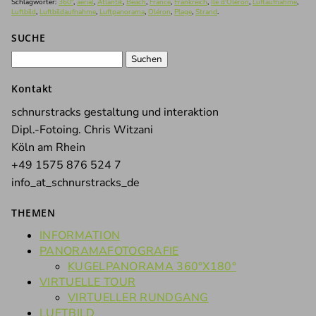
Schlagwörter:
360°
,
aerial
,
Atlantik
,
Beach
,
France
,
Frankreich
,
Ile d'Oléron
,
Luftaufnahme
,
Luftbild
,
Luftbildaufnahme
,
Luftpanorama
,
Oléron
,
Plage
,
Strand
.
SUCHE
Suchen
nach:
Kontakt
schnurstracks gestaltung und interaktion
Dipl.-Fotoing. Chris Witzani
Köln am Rhein
+49 1575 876 524 7
info_at_schnurstracks_de
THEMEN
INFORMATION
PANORAMAFOTOGRAFIE
KUGELPANORAMA 360°X180°
VIRTUELLE TOUR
VIRTUELLER RUNDGANG
LUFTBILD