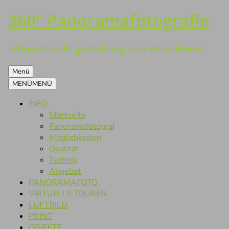
360° Panoramafotografie
Zum
Inhalt
springen
schnurstracks gestaltung und interaktion
Menü
MENÜ
MENÜ
INFO
Startseite
Panoramafotograf
Möglichkeiten
Qualität
Technik
Angebot
PANORAMAFOTO
VIRTUELLE TOUREN
LUFTBILD
PRINT
OBJEKTE