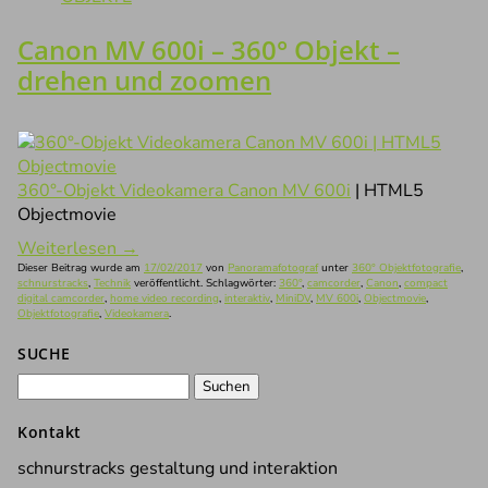
Canon MV 600i – 360° Objekt –
drehen und zoomen
360°-Objekt Videokamera Canon MV 600i
| HTML5
Objectmovie
Weiterlesen
→
Dieser Beitrag wurde am
17/02/2017
von
Panoramafotograf
unter
360° Objektfotografie
,
schnurstracks
,
Technik
veröffentlicht. Schlagwörter:
360°
,
camcorder
,
Canon
,
compact
digital camcorder
,
home video recording
,
interaktiv
,
MiniDV
,
MV 600i
,
Objectmovie
,
Objektfotografie
,
Videokamera
.
SUCHE
Suchen
nach:
Kontakt
schnurstracks gestaltung und interaktion