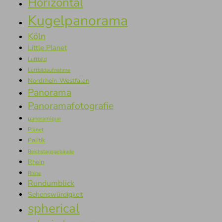
Horizontal
Kugelpanorama
Köln
Little Planet
Luftbild
Luftbildaufnahme
Nordrhein-Westfalen
Panorama
Panoramafotografie
panoramique
Planet
Politik
Reichstagsgebäude
Rhein
Rhine
Rundumblick
Sehenswürdigkeit
spherical