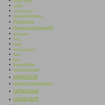
Little Planet
Luftbild
Luftbildaufnahme
Nordrhein-Westfalen
Panorama
Panoramafotografie
panoramique
Planet
Politik
Reichstagsgebäude
Rhein
Rhine
Rundumblick
Sehenswürdigkeit
spherical
spherical panorama
spherique
sphärisch