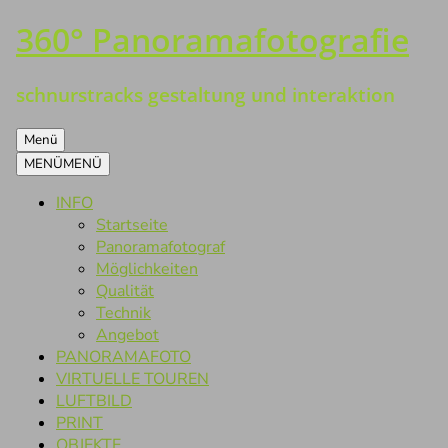
360° Panoramafotografie
Zum
Inhalt
springen
schnurstracks gestaltung und interaktion
Menü
MENÜ
MENÜ
INFO
Startseite
Panoramafotograf
Möglichkeiten
Qualität
Technik
Angebot
PANORAMAFOTO
VIRTUELLE TOUREN
LUFTBILD
PRINT
OBJEKTE