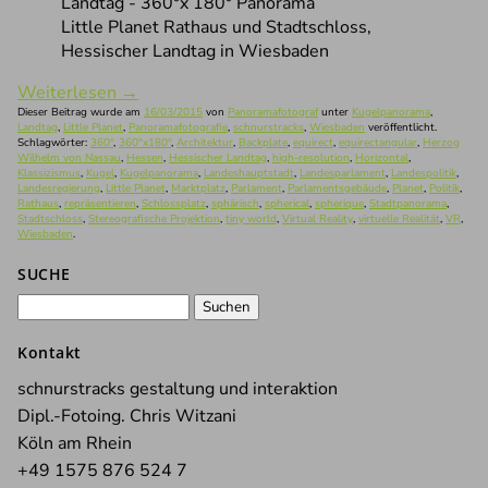
Little Planet Rathaus und Stadtschloss,
Hessischer Landtag in Wiesbaden
Weiterlesen
→
Dieser Beitrag wurde am
16/03/2015
von
Panoramafotograf
unter
Kugelpanorama
,
Landtag
,
Little Planet
,
Panoramafotografie
,
schnurstracks
,
Wiesbaden
veröffentlicht.
Schlagwörter:
360°
,
360°x180°
,
Architektur
,
Backplate
,
equirect
,
equirectangular
,
Herzog
Wilhelm von Nassau
,
Hessen
,
Hessischer Landtag
,
high-resolution
,
Horizontal
,
Klassizismus
,
Kugel
,
Kugelpanorama
,
Landeshauptstadt
,
Landesparlament
,
Landespolitik
,
Landesregierung
,
Little Planet
,
Marktplatz
,
Parlament
,
Parlamentsgebäude
,
Planet
,
Politik
,
Rathaus
,
repräsentieren
,
Schlossplatz
,
sphärisch
,
spherical
,
spherique
,
Stadtpanorama
,
Stadtschloss
,
Stereografische Projektion
,
tiny world
,
Virtual Reality
,
virtuelle Realität
,
VR
,
Wiesbaden
.
SUCHE
Suchen
nach:
Kontakt
schnurstracks gestaltung und interaktion
Dipl.-Fotoing. Chris Witzani
Köln am Rhein
+49 1575 876 524 7