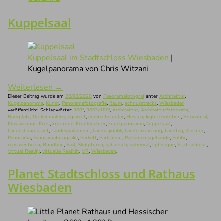
Kuppelsaal
Kuppelsaal im Stadtschloss Wiesbaden
|
Kugelpanorama von Chris Witzani
Weiterlesen
→
Dieser Beitrag wurde am
28/02/2020
von
Panoramafotograf
unter
Architektur
,
Kugelpanorama
,
Kunst
,
Panoramafotografie
,
Raum
,
schnurstracks
,
Wiesbaden
veröffentlicht. Schlagwörter:
360°
,
360°x180°
,
Architektur
,
Architekturfotografie
,
Backplate
,
Deckenmalerei
,
equirect
,
equirectangular
,
Hessen
,
high-resolution
,
Horizontal
,
Klassizismus
,
Kreis
,
kreisrund
,
Kronleuchter
,
Kugelpanorama
,
Kuppelsaal
,
Landeshauptstadt
,
Landesparlament
,
Landespolitik
,
Landesregierung
,
Landtag
,
Marmor
,
Panorama
,
Panoramafotografie
,
Parkett
,
Parlament
,
Parlamentsgebäude
,
Politik
,
repräsentieren
,
Rundbau
,
Saal
,
Skulpturen
,
sphärisch
,
spherical
,
spherique
,
Stadtschloss
,
Virtual Reality
,
virtuelle Realität
,
VR
,
Wiesbaden
.
Planet Stadtschloss und Rathaus
Wiesbaden