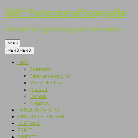
360° Panoramafotografie
Zum
Inhalt
springen
schnurstracks gestaltung und interaktion
Menü
MENÜ
MENÜ
INFO
Startseite
Panoramafotograf
Möglichkeiten
Qualität
Technik
Angebot
PANORAMAFOTO
VIRTUELLE TOUREN
LUFTBILD
PRINT
OBJEKTE