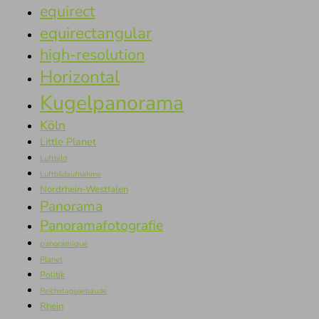
equirect
equirectangular
high-resolution
Horizontal
Kugelpanorama
Köln
Little Planet
Luftbild
Luftbildaufnahme
Nordrhein-Westfalen
Panorama
Panoramafotografie
panoramique
Planet
Politik
Reichstagsgebäude
Rhein