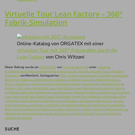
Virtuelle Tour Lean Factory – 360°
Fabrik-Simulation
Online-Katalog von ORGATEX mit einer
virtuellen Tour mit 360°-Fotografien durch die
Lean Factory
von Chris Witzani
Dieser Beitrag wurde am
12/03/2020
von
Panoramafotograf
unter
Industrie
,
Kugelpanorama
,
Panoramafotografie
,
schnurstracks
,
Technik
,
Virtuelle Tour
,
Virtueller
Rundgang
veröffentlicht. Schlagwörter:
360°
,
change management
,
eCatalogue
,
eKatalog
,
electronic catalogue
,
Elektronischer Katalog
,
equipment supplier
,
Fabrik-Simulation
,
factory simulation
,
Fertigung
,
industrial photographer
,
Industrie 4.0
,
Industriefotograf
,
Industry 4.0
,
Lager
,
Langenfeld
,
Lean
,
Lean Factory
,
Lean Management
,
learning factory
,
Lernfabrik
,
Lieferantenanbindung
,
manufacturing
,
Material handling
,
mixed model assembly
line
,
mixed model line
,
Mixed Model Linie
,
Mixed-Model-Montagelinie
,
multimedia
,
online
catalogue
,
Online-Katalog
,
Optimierung
,
optimisation
,
Orgatex
,
prefabrication
,
process
chain
,
processes
,
production smoothing
,
Produktionsglättung
,
Prozesse
,
Prozesskette
,
shop floor
,
Shopfloor
,
Simulation
,
supplier connection
,
training centre
,
Trainingszentrum
,
Veränderungsmanagement
,
virtual
,
virtual tour
,
virtuell
,
Virtuelle Tour
,
Vorfertigung
,
warehouse
,
Werma
.
SUCHE