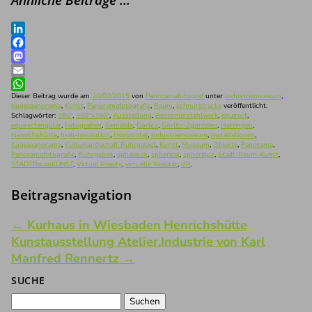
LinkedIn
Facebook
Mastodon
Email
WhatsApp
Dieser Beitrag wurde am
20/02/2015
von
Panoramafotograf
unter
Industriemuseum
,
Kugelpanorama
,
Kunst
,
Panoramafotografie
,
Raum
,
schnurstracks
veröffentlicht.
Schlagwörter:
360°
,
360°x180°
,
Ausstellung
,
Bessemerstahlwerk
,
equirect
,
equirectangular
,
Fotografien
,
Gemälde
,
Görlitz
,
Görlitz-Zgorzelec
,
Hattingen
,
Henrichshütte
,
high-resolution
,
Horizontal
,
Industriemuseum
,
Installationen
,
Kugelpanorama
,
Kulturlandschaft Ruhrgebiet
,
Kunst
,
Museum
,
Objekte
,
Panorama
,
Panoramafotografie
,
Ruhrgebiet
,
sphärisch
,
spherical
,
spherique
,
Stadt-Raum-Kunst
,
STADTRaumKUNST
,
Virtual Reality
,
virtuelle Realität
,
VR
.
Beitragsnavigation
←
Kurhaus in Wiesbaden
Henrichshütte
Kunstausstellung Atelier.Industrie von Karl
Manfred Rennertz
→
SUCHE
Suchen