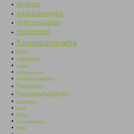
equirect
equirectangular
high-resolution
Horizontal
Kugelpanorama
Köln
Little Planet
Luftbild
Luftbildaufnahme
Nordrhein-Westfalen
Panorama
Panoramafotografie
panoramique
Planet
Politik
Reichstagsgebäude
Rhein