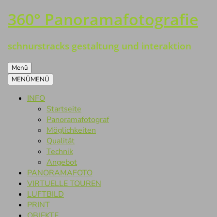
360° Panoramafotografie
Zum
Inhalt
springen
schnurstracks gestaltung und interaktion
Menü
MENÜ
MENÜ
INFO
Startseite
Panoramafotograf
Möglichkeiten
Qualität
Technik
Angebot
PANORAMAFOTO
VIRTUELLE TOUREN
LUFTBILD
PRINT
OBJEKTE